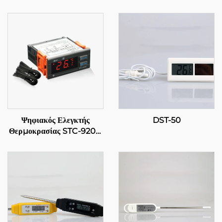
Ψηφιακός Ελεγκτής
DST-50
Θερμοκρασίας STC-9200:
Προηγμένος,
πολυσταδιακός έλεγχος
θερμοκρασίας για
βιομηχανικές και
εμπορικές εφαρμογές