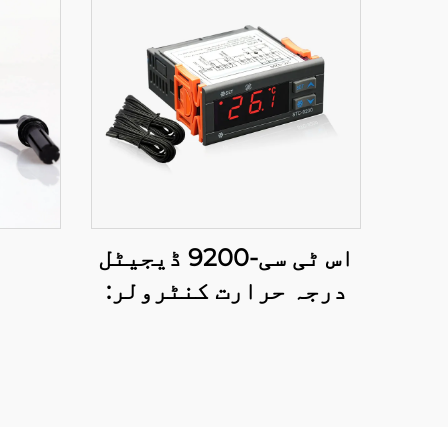
اس ٹی سی-9200 ڈیجیٹل
درجہ حرارت کنٹرولر:
صنعتی اور تجارتی
استعمال کے لئے پیشہ
ورانہ، متعدد مرحلی
درجہ حرارت کنٹرول