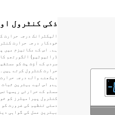
ذکی کنٹرول او
الیکٹرانک درجہ حرارت کن
خودکار درجہ حرارت کنٹرو
ہے۔ اس کے مکانیزم میں پ
ڈرائیوٹیو) الگورتھم کا 
سردی کے آؤٹ پٹ کو مستقیم
حرارت کنٹرول کرتے ہیں۔ 
دیکھنے والے درجہ حرارت 
ہے، اس لیے بہترین ثبات 
سسٹم کے حرارتی ریسپانس 
کنٹرول پیرامیٹرز کو خود
دستی تنظیم کی ضرورت کو 
بہترین عمل کی گواہی دیتا