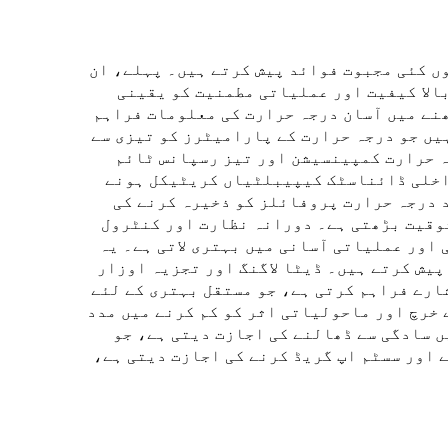
 کئی مجبوت فوائد پیش کرتے ہیں۔ پہلے، ان
الا کیفیت اور عملیاتی مطمنیت کو یقینی
ھنے میں آسان درجہ حرارت کی معلومات فراہم
یں جو درجہ حرارت کے پارامیٹرز کو تیزی سے
ہ حرارت کمپینسیشن اور تیز رسپانس ٹائم
داخلی ڈائناسٹک کیپیبلٹیاں کریٹیکل ہونے
د درجہ حرارت پروفائلز کو ذخیرہ کرنے کی
شوقیت بڑھتی ہے۔ دورانہ نظارت اور کنٹرول
 اور عملیاتی آسانی میں بہتری لاتی ہے۔ یہ
یش کرتے ہیں۔ ڈیٹا لاگنگ اور تجزیہ اوزار
ارے فراہم کرتی ہے، جو مستقل بہتری کے لئے
خرچ اور ماحولیاتی اثر کو کم کرنے میں مدد
 سادگی سے ڈھالنے کی اجازت دیتی ہے، جو
 اور سسٹم اپ گریڈ کرنے کی اجازت دیتی ہے،