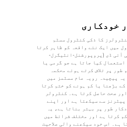
ر خودکاری
ٹرولرز کا ذکی کنٹرول سسٹم
ل میں ایک نئے واقعہ کو ظاہر کرتا
ی آئی ڈی (پروپورشنل-انٹیگرل-
استعمال کیا جاتا ہے جو گرمی یا
 طور پر تلاش کرتے ہوئے محکمہ
یہ پیچیدہ رویہ عام سسٹمز میں
کے بڑھنا یا کم ہونے کو ختم کرتا
اور صحت حاصل کرتا ہے۔ کنٹرولر
پیٹرنز سے سیکھتا ہے اور اپنے
کار طور پر بہتر بناتا ہے، یہ
کم کرتا ہے اور مختلف شرائط میں
 ہے۔ اس خود سیکھنے والی صلاحیت