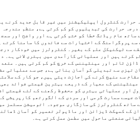
حرارت کنٹرول ایپلیکیشنز میں غیر قابل جدید کرنے یوں
درجہ حرارت کی تبدیلیوں کو کم کرتی ہے، منظم مندرجہ ب
 ساتھ عام ریڈنگ خطا کو ختم کرتی ہے اور واضح اور سمج
سے پروگرامنگ کے اختیارات سے فائدوں کا سامنا کرتے ہ
قے سے ٹیکنیکل علم کے بغیر۔ کنٹرولرز میں خودکار درج
کم کرتے ہیں اور عملیاتی کارآمدی میں بہتری لاتی ہے۔ 
ڈاؤن ٹائم اور مینٹیننس کے خرچ کو کم کرتی ہیں۔ متعد
ان تیزی سے تبدیلی کو آسان بناتی ہے، جس سے عملیاتی م
قام سے منیج کرنے کی اجازت دیتی ہیں، جو کار کے سلامتی
مینٹیننس کے معیار کے ذریعے بہترین قیمتی فوائد بھی پ
ل اور عملیاتی بہتری کو محفوظ رکھنے کے لئے قیمتی اش
ت جیسے سمارٹ گرمی اور سردی کے الگورتھم کارپریشی کے 
ساتھ کنٹرولرز کی سازگاری موجودہ اتومیشن سسٹمز میں
ان کے کمپکٹ ڈیزائن اور ماڈیولر تعمیر کو آسان ڈھالنے
یاتی صنعتی ماحول میں مطمن عمل کرتی ہے۔