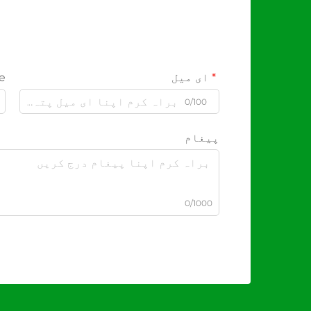
ای میل
e
0/100
پیغام
0/1000