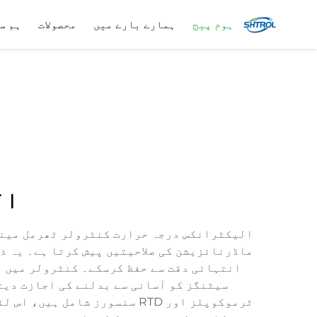
ہوم پیج
ہمارے بارے میں
محصولات
ہم س
ال
الیکٹرانکس درجہ حرارت کنٹرولر ٹھرمل مینی
ماڈرنائزیشن کی صلاحیتیں پیش کرتا ہے۔ یہ 
انتہائی دقت سے حفظ کرسکے۔ کنٹرولر میں ا
سیٹنگز کو آسانی سے بدلنے کی اجازت دیت
ٹرموکوپلز اور RTD سنسورز ش