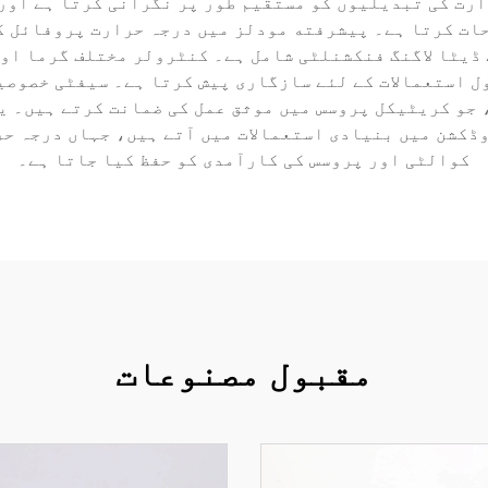
ارت کی تبدیلیوں کو مستقیم طور پر نگرانی کرتا ہے اور
حات کرتا ہے۔ پیشرفته مودلز میں درجہ حرارت پروفائل ک
ڈیٹا لاگنگ فنکشنلٹی شامل ہے۔ کنٹرولر مختلف گرما اور
ل استعمالات کے لئے سازگاری پیش کرتا ہے۔ سیفٹی خصوصی
، جو کریٹیکل پروسس میں موثق عمل کی ضمانت کرتے ہیں۔ 
ٹیکل پروڈکشن میں بنیادی استعمالات میں آتے ہیں، جہاں درج
کوالٹی اور پروسس کی کارآمدی کو حفظ کیا جاتا ہے۔
مقبول مصنوعات