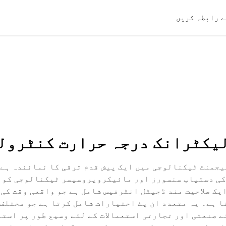
ے رابطہ کریں
یکٹرانک درجہ حرارت کنٹرول
جمنٹ ٹیکنالوجی میں ایک پیش قدم ترقی کا نمائندہ ہے، 
ذکی دستیاب سنسورز اور مائیکروپروسیسر ٹیکنالوجی کو ا
یک صلاحیت مند ڈجیٹل انٹرفیس شامل ہے جو واقعی وقت کی 
ا ہے۔ یہ متعدد ان پٹ اختیارات شامل کرتا ہے جو مختلف 
امل ہیں، اس لئے صنعتی اور تجارتی استعمالات کے لئے وسیع طور 