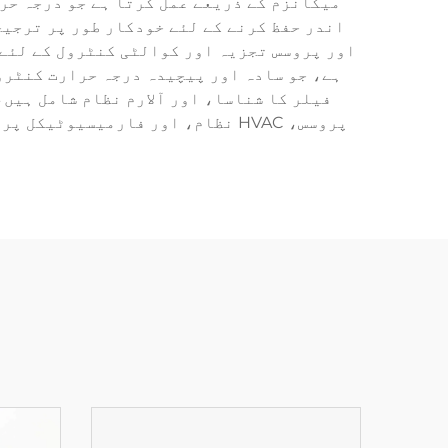
میکانزم کے ذریعے عمل کرتا ہے جو درجہ حر
اندر حفظ کرنے کے لئے خودکار طور پر ترجی
اور پروسس تجزیہ اور کوالٹی کنٹرول کے لئے 
ہے، جو سادہ اور پیچیدہ درجہ حرارت کنٹرو
فیلر کا شناسا، اور آلارم نظام شامل ہیں
پروسس، HVAC نظام، اور فارمیسیو