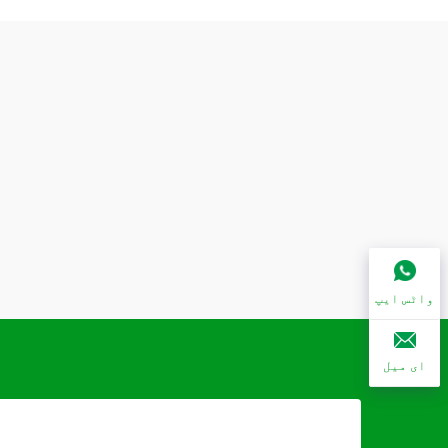
واٹس ایپ
ای میل