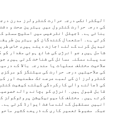
الیکٹرانکس درجہ حرارت کنٹرولرز مدرن درجہ 
کی درجہ حرارت کنٹرول میں بہترین صحت و دقت 
بناتی ہے۔ ڈجیٹل انٹرفیس میں اسٹیج سسٹم کے
کرتی ہے۔ استعمال کنندگان کو بہترین طریقے 
تبدیل کرنے کے لئے اجازت دیتے ہیں، خاص طری
شامل ہیں، جو انرژی کی ضائع ہوئی مقدار کو 
سے پہلے ممکنہ مسائل کی شناخت کرتی ہیں، جو 
صلاحیت مختلف عملیات یا مندرجہ بالا کے درمی
کی صلاحیتیں درجہ حرارت کی سیٹنگز کو مرکزی م
کنٹرولرز ان کی لمبے عرصے تک مطمنیت اور کم 
کی ڈھالنے والی کارکردگی کیلئے کیفیت کنٹرو
قابل قبول ہیں۔ انرژی کو بچانے والے خصوصیا
کرتے ہیں۔ مختلف کامیونیکیشن پروٹوکولز کے 
انہیں مستقبل کے لئے سافٹ ایوارڈ کرتی ہے۔ 
جبکہ مضبوط تعمیر کاری کے ذریعے کثیر ماحول