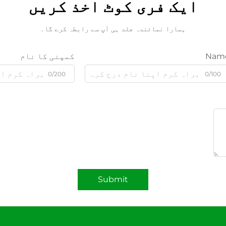
ایک فری کوٹ اخذ کریں
ہمارا نمائندہ جلد ہی آپ سے رابطہ کرے گا۔
Nam
کمپنی کا نام
0/200
0/100
Submit