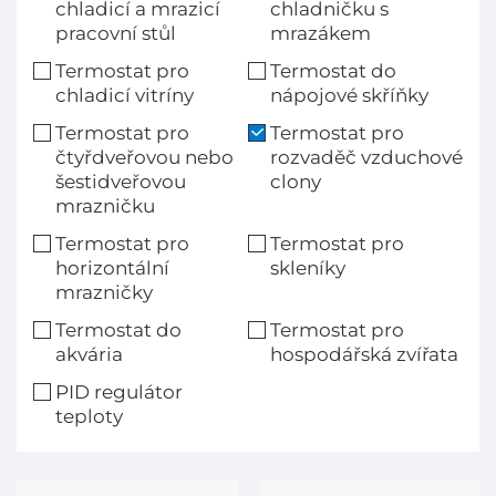
chladicí a mrazicí
chladničku s
pracovní stůl
mrazákem
Termostat pro
Termostat do
chladicí vitríny
nápojové skříňky
Termostat pro
Termostat pro
čtyřdveřovou nebo
rozvaděč vzduchové
šestidveřovou
clony
mrazničku
Termostat pro
Termostat pro
horizontální
skleníky
mrazničky
Termostat do
Termostat pro
akvária
hospodářská zvířata
PID regulátor
teploty