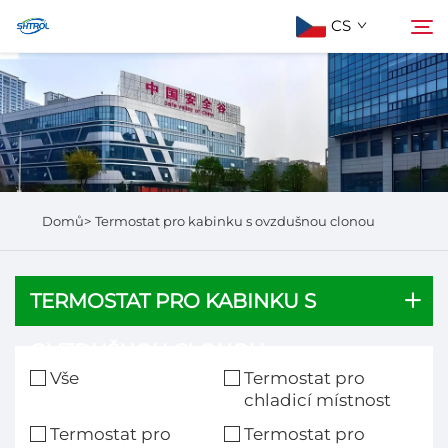
CS
Informace o nás
Hledat
Produkty
Domů>
Termostat pro kabinku s ovzdušnou clonou
Kontaktujte nás
TERMOSTAT PRO KABINKU S
OVZDUŠNOU CLONOU
Vše
Termostat pro
chladicí místnost
Termostat pro
Termostat pro