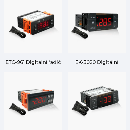
ETC-961 Digitální řadič
EK-3020 Digitální
teploty – Přesná
teplotní regulátor –
kontrola pro různorodé
Chytrá a spolehlivá
aplikace
správa teploty