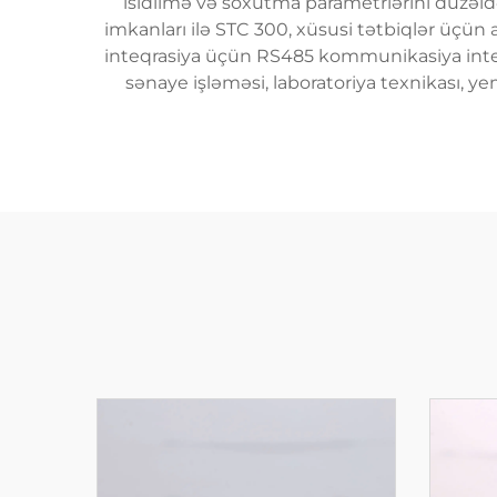
isidilmə və soxutma parametrlərini düzəld
imkanları ilə STC 300, xüsusi tətbiqlər üçün as
inteqrasiya üçün RS485 kommunikasiya interfey
sənaye işləməsi, laboratoriya texnikası, 