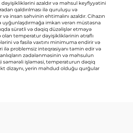
əyişikliklərini azaldır və məhsul keyfiyyətini
adan qaldırılması ilə quruluşu və
və insan səhvinin ehtimalını azaldır. Cihazın
lərə uyğunlaşdırmağa imkan verən müstəsna
lduqda sürətli və dəqiq düzəlişlər etməyə
lan temperatur dəyişikliklərinin ətraflı
ərini və fasilə vaxtını minimuma endirir və
i ilə problemsiz inteqrasiyanı təmin edir və
vadanlıqların zədələnməsinin və məhsulun
ji səmərəli işləməsi, temperaturun dəqiq
akt dizaynı, yerin məhdud olduğu qurğular