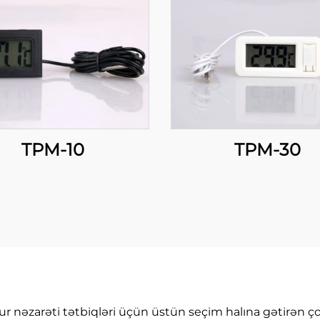
TPM-10
TPM-30
 nəzarəti tətbiqləri üçün üstün seçim halına gətirən çoxs