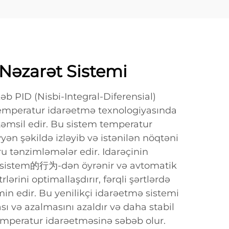
Nəzarət Sistemi
b PID (Nisbi-Integral-Diferensial)
emperatur idarəetmə texnologiyasında
təmsil edir. Bu sistem temperatur
yən şəkildə izləyib və istənilən nöqtəni
 tənzimləmələr edir. Idarəçinin
i sistem的行为-dən öyrənir və avtomatik
lərini optimallaşdırır, fərqli şərtlərdə
in edir. Bu yenilikçi idarəetmə sistemi
ı və azalmasını azaldır və daha stabil
temperatur idarəetməsinə səbəb olur.