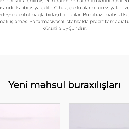
ən sofistika edilmiş PID idarəetmə alqoritmlərini daxil
andır kalibrasiya edilir. Cihaz, çoxlu alarm funksiyaları, v
si daxil olmaqla birləşdirilə bilər. Bu cihaz, məhsul key
yemək işləməsi və farmasiyasal istehsalda preciz temperat
xüsusilə uyğundur.
Yeni məhsul buraxılışları