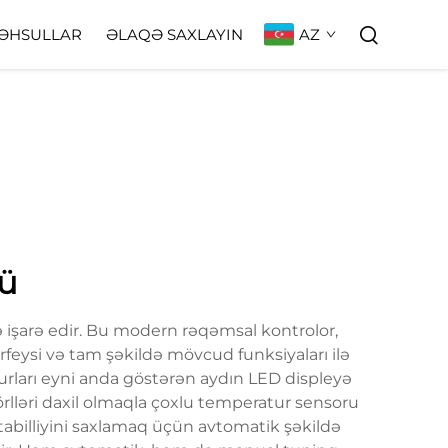
AZ
ƏHSULLAR
ƏLAQƏ SAXLAYIN
rü
işarə edir. Bu modern rəqəmsal kontrolor,
terfeysi və tam şəkildə mövcud funksiyaları ilə
urları eyni anda göstərən aydın LED displeyə
örlləri daxil olmaqla çoxlu temperatur sensoru
 stabilliyini saxlamaq üçün avtomatik şəkildə