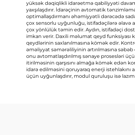
yüksək dəqiqlikli idarəetmə qabiliyyəti davam
yaxşılaşdırır. İdarəçinin avtomatik tənzimləm
optimallaşdırmanı əhəmiyyətli dərəcədə sadələ
çox sensorlu uyğunluğu, istifadəçilərə əlav
çox yönlülük təmin edir. Aydın, istifadəçi dos
imkan verir. Daxili məlumat qeyd funksiyası 
qeydlərinin saxlanılmasına kömək edir. Kontro
əməliyyat səmərəliliyinin artırılmasına səbəb
onu avtomatlaşdırılmış sənaye prosesləri üçün
itirilməsinin qarşısını almağa kömək edən ko
idarə edilməsini qoruyaraq enerji istehlakı
üçün uyğunlaşdırır, modul quruluşu isə lazım 