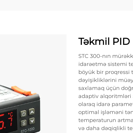
Təkmil PID 
STC 300-nın mürəkkə
idarəetmə sistemi t
böyük bir proqressi 
dəyişikliklərini müəy
saxlamaq üçün doğru
adaptiv alqoritmlər
olaraq idarə parametr
optimal işləməni təm
temperaturun artmas
və daha dəqiqlikli 