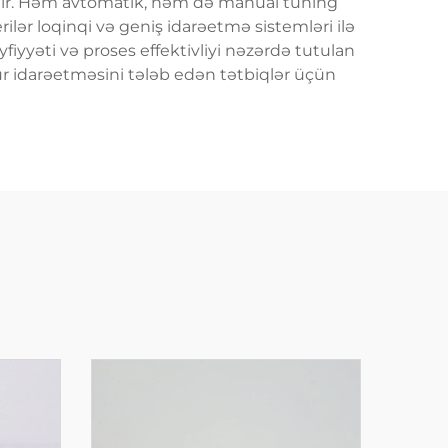
 edir. Həm avtomatik, həm də manual tuning
erilər loqinqi və geniş idarəetmə sistemləri ilə
fiyyəti və proses effektivliyi nəzərdə tutulan
ur idarəetməsini tələb edən tətbiqlər üçün