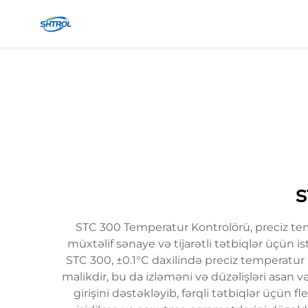
s
STC 300 Temperatur Kontrolörü, preciz te
müxtəlif sənaye və tijarətli tətbiqlər üçün is
STC 300, ±0.1°C daxilində preciz temperatur 
malikdir, bu da izləməni və düzəlişləri asan 
girişini dəstəkləyib, fərqli tətbiqlər üçün 