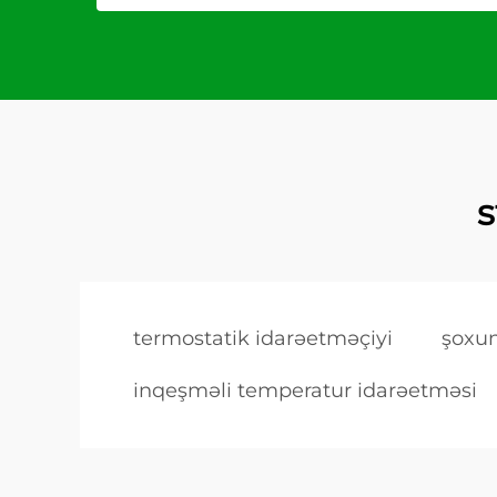
s
termostatik idarəetməçiyi
şoxun
inqeşməli temperatur idarəetməsi