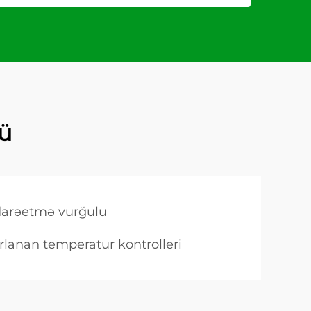
rü
darəetmə vurğulu
rlanan temperatur kontrolleri