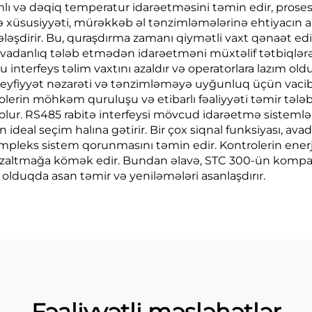
lı və dəqiq temperatur idarəetməsini təmin edir, proses d
ə xüsusiyyəti, mürəkkəb əl tənzimləmələrinə ehtiyacın ar
şdirir. Bu, quraşdırma zamanı qiymətli vaxt qənaət edir 
ə avadanlıq tələb etmədən idarəetməni müxtəlif tətbiq
tu interfeys təlim vaxtını azaldır və operatorlara lazım o
keyfiyyət nəzarəti və tənzimləməyə uyğunluq üçün vacib o
lerin möhkəm quruluşu və etibarlı fəaliyyəti təmir tələbl
 olur. RS485 rabitə interfeysi mövcud idarəetmə sistemlər
 ideal seçim halına gətirir. Bir çox siqnal funksiyası, a
mpleks sistem qorunmasını təmin edir. Kontrolerin ener
nı azaltmağa kömək edir. Bundan əlavə, STC 300-ün komp
olduqda asan təmir və yeniləmələri asanlaşdırır.
Fəaliyyətli məsləhətlər