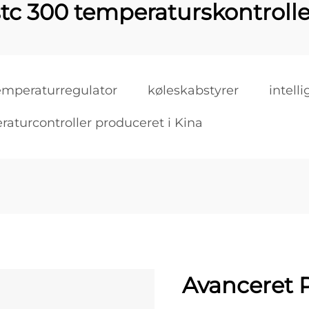
stc 300 temperaturskontrolle
temperaturregulator
køleskabstyrer
intell
aturcontroller produceret i Kina
Avanceret 