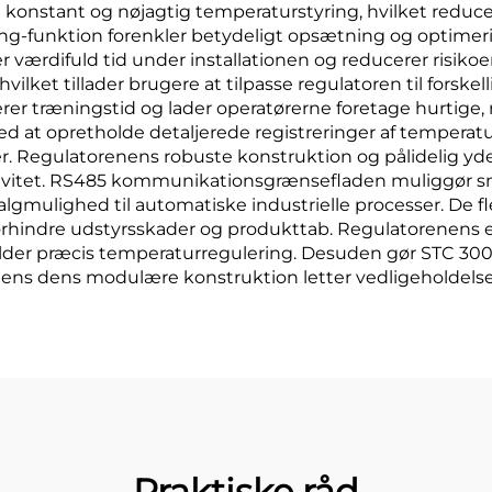
e konstant og nøjagtig temperaturstyring, hvilket reduce
g-funktion forenkler betydeligt opsætning og optimerin
 værdifuld tid under installationen og reducerer risikoe
hvilket tillader brugere at tilpasse regulatoren til forske
er træningstid og lader operatørerne foretage hurtige, n
t opretholde detaljerede registreringer af temperaturv
ger. Regulatorenens robuste konstruktion og pålidelig y
ffektivitet. RS485 kommunikationsgrænsefladen muliggør 
 valgmulighed til automatiske industrielle processer. De
orhindre udstyrsskader og produkttab. Regulatorenens e
der præcis temperaturregulering. Desuden gør STC 300'
 mens dens modulære konstruktion letter vedligeholdelse
Praktiske råd