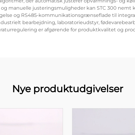
algoritmer, der automatisk justerer opvarmnings- og køl
 og manuelle justeringsmuligheder kan STC 300 nemt kal
tagelse og RS485-kommunikationsgrænseflade til integr
industrielt bearbejdning, laboratorieudstyr, fødevarebea
aturregulering er afgørende for produktkvalitet og proce
Nye produktudgivelser