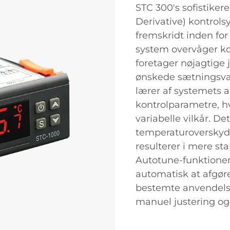
STC 300's sofistiker
Derivative) kontrol
fremskridt inden fo
system overvåger ko
foretager nøjagtige 
ønskede sætningsvær
lærer af systemets 
kontrolparametre, hv
variabelle vilkår. D
temperaturoverskyd
resulterer i mere st
Autotune-funktione
automatisk at afgør
bestemte anvendelse
manuel justering og