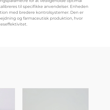
ingsparametre for at vedligeholde optimal
ibreres til specifikke anvendelser. Enheden
ation med bredere kontrolsystemer. Den er
rbejdning og farmaceutisk produktion, hvor
seffektivitet.