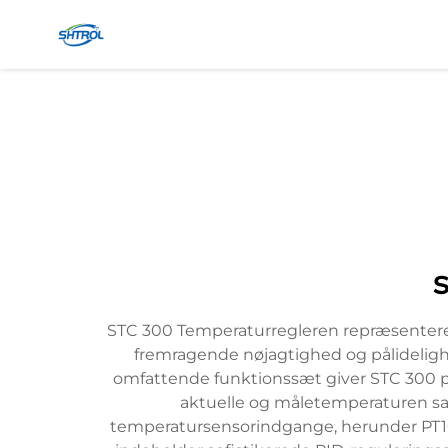
STC 300 Temperaturregleren repræsenterer
fremragende nøjagtighed og pålidelighe
omfattende funktionssæt giver STC 300 pr
aktuelle og måletemperaturen sam
temperatursensorindgange, herunder PT100, 