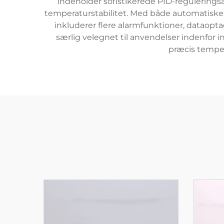
indeholder sofistikerede PID-regulerings
temperaturstabilitet. Med både automatiske
inkluderer flere alarmfunktioner, dataop
særlig velegnet til anvendelser indenfor 
præcis temper