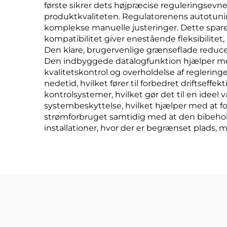
første sikrer dets højpræcise reguleringsevn
produktkvaliteten. Regulatorenens autotunin
komplekse manuelle justeringer. Dette sparer
kompatibilitet giver enestående fleksibilitet, 
Den klare, brugervenlige grænseflade reducer
Den indbyggede datalogfunktion hjælper med a
kvalitetskontrol og overholdelse af reglerin
nedetid, hvilket fører til forbedret driftse
kontrolsystemer, hvilket gør det til en ideel
systembeskyttelse, hvilket hjælper med at f
strømforbruget samtidig med at den bibehol
installationer, hvor der er begrænset plads,