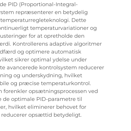
ede PID (Proportional-Integral-
system repræsenterer en betydelig
r temperaturregleteknologi. Dette
ntinuerligt temperaturvariationer og
justeringer for at opretholde den
di. Kontrollerens adaptive algoritmer
adfærd og optimere automatisk
ilket sikrer optimal ydelse under
ette avancerede kontrolsystem reducerer
ning og underskydning, hvilket
abile og præcise temperaturkontrol.
n forenkler opsætningsprocessen ved
e de optimale PID-parametre til
r, hvilket eliminerer behovet for
 reducerer opsættid betydeligt.