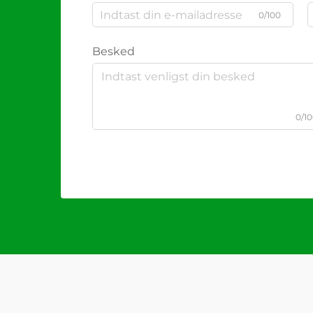
0/100
Besked
0/1