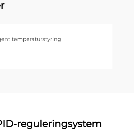
r
igent temperaturstyring
PID-reguleringsystem