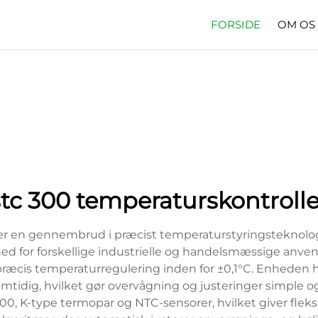
FORSIDE
OM OS
stc 300 temperaturskontrolle
 en gennembrud i præcist temperaturstyringsteknologi.
d for forskellige industrielle og handelsmæssige anvend
æcis temperaturregulering inden for ±0,1°C. Enheden h
tidig, hvilket gør overvågning og justeringer simple og 
K-type termopar og NTC-sensorer, hvilket giver fleksibi