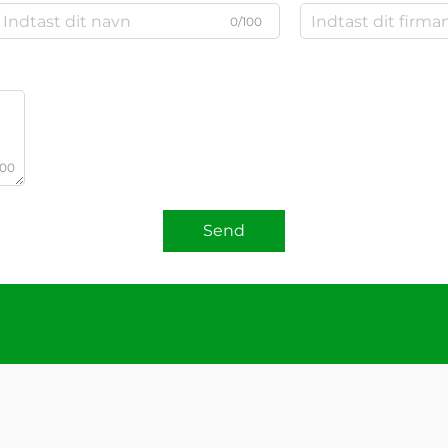
0/100
000
Send