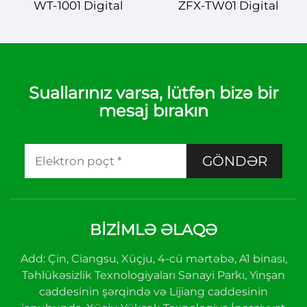
WT-1001 Digital
ZFX-TW01 Digital
Temperatur Kontrolörü
Temperatur Kontrolörü
– Fərqli Tətbiqlər üçün
– Sənayi və Ev İstifadəsi
Dəqiç Temperatur
üçün Dəqiç Kontrol
Rəqabəti
Suallarınız varsa, lütfən bizə bir
mesaj bırakın
GÖNDƏR
BIZIMLƏ ƏLAQƏ
Add: Çin, Ciangsu, Xüçju, 4-cü mərtəbə, A1 binası,
Təhlükəsizlik Texnologiyaları Sənayi Parkı, Yinşan
caddesinin şərqində və Lijiang caddesinin