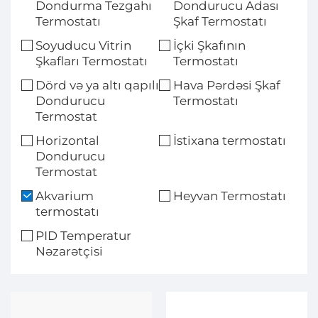
Dondurma Tezgahı
Dondurucu Adası
Termostatı
Şkaf Termostatı
Soyuducu Vitrin
İçki Şkafının
Şkafları Termostatı
Termostatı
Dörd və ya altı qapılı
Hava Pərdəsi Şkaf
Dondurucu
Termostatı
Termostat
Horizontal
İstixana termostatı
Dondurucu
Termostat
Akvarium
Heyvan Termostatı
termostatı
PID Temperatur
Nəzarətçisi