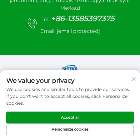
janubunda, Xüçju Yüksək Texnologiya İncasiyyat
Mərkəzi
+86-13585397375
Tel:
Email:
[email protected]
We value your privacy
Copyright © 2026 Xuzhou sanhe automatic
We use cookies and similar tools to provide our services.
control equipment Co.,LTD. Bütün hüquqlar
If you don't want to accept all cookies, click Personalize
qorunur
cookies.
Gizlilik siyasəti
Accept all
Personalize cookies
EV SƏHİFƏSİ
MƏHSULLAR
E-POÇT
TEL