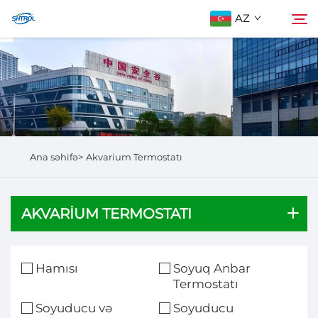
AZ
Biz Haqqımızda
Axtarış
Məhsullar
Ana səhifə>
Akvarium Termostatı
Bizimlə Əlaqə
AKVARIUM TERMOSTATI
Hamısı
Soyuq Anbar
Termostatı
Soyuducu və
Soyuducu