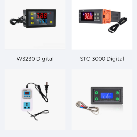
W3230 Digital
STC-3000 Digital
Temperatur Kontrolörü
Temperatur Kontrolörü
– Uğurlu və Dəqiç
– Sənayi və Ticarət
Temperatur Kontrolu
İstifadəsi Üçün Yüksək-
Düzgünlüklü
Temperatur Nəzarəti