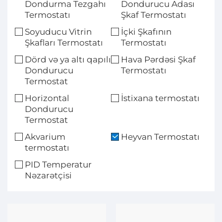
Dondurma Tezgahı
Dondurucu Adası
Termostatı
Şkaf Termostatı
Soyuducu Vitrin
İçki Şkafının
Şkafları Termostatı
Termostatı
Dörd və ya altı qapılı
Hava Pərdəsi Şkaf
Dondurucu
Termostatı
Termostat
Horizontal
İstixana termostatı
Dondurucu
Termostat
Akvarium
Heyvan Termostatı
termostatı
PID Temperatur
Nəzarətçisi