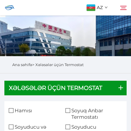
AZ
Biz Haqqımızda
Axtarış
Məhsullar
Ana səhifə>
Xələsələr üçün Termostat
Bizimlə Əlaqə
XƏLƏSƏLƏR ÜÇÜN TERMOSTAT
Hamısı
Soyuq Anbar
Termostatı
Soyuducu və
Soyuducu