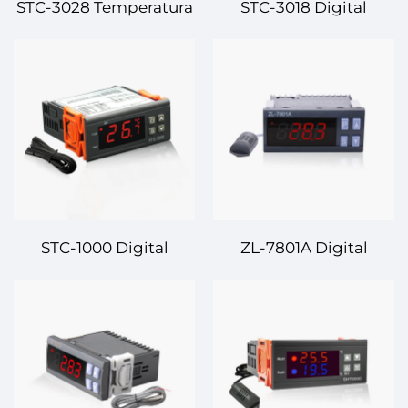
STC-3028 Temperatura
STC-3018 Digital
və Naməliyi Dəstəkçisi
Temperatura
– İki Funksiya, Yuksakh
Dəstəkçisi – Yuksakh
Dəqiqlikli Dəstək
Dəqiqlikli, Köp
Funksiyalı Temperatura
İdarəetməsi
STC-1000 Digital
ZL-7801A Digital
Temperatur Kontrolöru
Temperatur Kontrolörü
– Ümumi və Uyğun
– Mükhtəlif Tətbiqlər
Temperatur
üçün Uğurlu və Dəqiç
İdarəetməsi
Temperatur Kontrolu