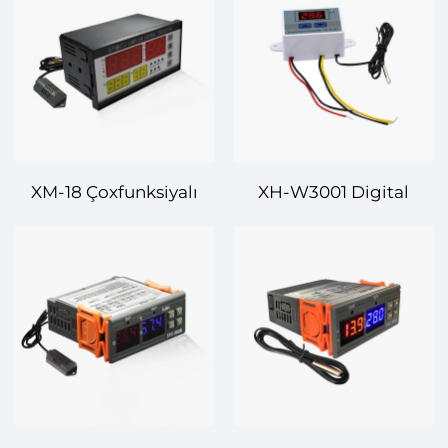
XM-18 Çoxfunksiyalı
XH-W3001 Digital
Temperatur və
Temperatur Kontrolörü
Naməliq Kontrolörü –
– Sadə və Effektiv
Bütün-ü-Bir Kontrol
Temperatur Kontrolu
Çəizi