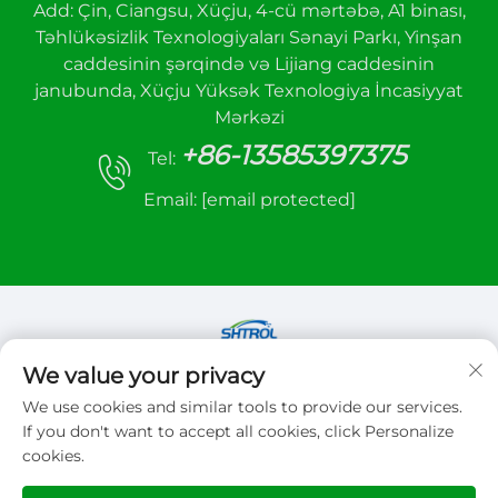
Add: Çin, Ciangsu, Xüçju, 4-cü mərtəbə, A1 binası,
Təhlükəsizlik Texnologiyaları Sənayi Parkı, Yinşan
caddesinin şərqində və Lijiang caddesinin
janubunda, Xüçju Yüksək Texnologiya İncasiyyat
Mərkəzi
+86-13585397375
Tel:
Email:
[email protected]
We value your privacy
Copyright © 2026 Xuzhou sanhe automatic
We use cookies and similar tools to provide our services.
control equipment Co.,LTD. Bütün hüquqlar
If you don't want to accept all cookies, click Personalize
qorunur
cookies.
Gizlilik siyasəti