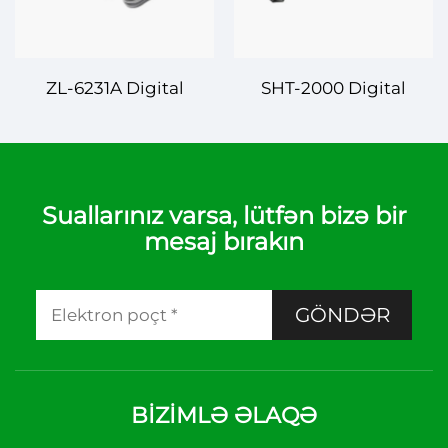
ZL-6231A Digital
SHT-2000 Digital
Temperatur və
Temperatur və
Naməliq Kontrolörü –
Naməliq Kontrolörü –
Cəmiyyətiniz üçün
Fərqli Tətbiqlər üçün
Dəqiç İklim Kontrolu
Dəqiç Kontrol
Suallarınız varsa, lütfən bizə bir
mesaj bırakın
GÖNDƏR
BIZIMLƏ ƏLAQƏ