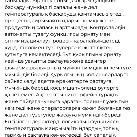
табылады. Біріншісі, оның жоғары дәлдікпен
басқару мүмкіндігі сапалы және дәл
температуралық басқаруды қамтамасыз етеді,
процестің айрымайтындарын кеміді және
продукттың сапасын арттырады. Контролердің
автоматты түзету функциясы орнату мен
оптимизациялау процесін қарапайымдетеді,
күрделі қолмен түзетулерге қажеттіліктен
құтылуға көмектеседі. Бұл құрылғыны орнату
кезінде уақытты сақтауға және адамгер
шығармашылығының мүмкін тиімділігін кемітуге
мүмкіндік береді. Құрылғының көп сенсорларға
сәйкес келуі әдетте әрекеттерге растауға
мүмкіндік береді, қосымша түрлендірулерге
қажет емес. Ақпараттық интерфейсі тұрақты
және пайдаланушыға қараған, тренинг уақытын
кемітеді және операторларға қажет болғанда тез
және дәл түзетулер жасауға мүмкіндік береді.
Енгізілген деректерді логикалық функциясы
температуралық айрымайтындардың толық
тарихын сақтауға көмектеседі, бұл сапалық