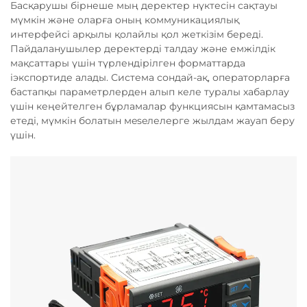
Басқарушы бірнеше мың деректер нүктесін сақтауы
мүмкін және оларға оның коммуникациялық
интерфейсі арқылы қолайлы қол жеткізім береді.
Пайдаланушылер деректерді талдау және емжілдік
мақсаттары үшін түрлендірілген форматтарда
іэкспортиде алады. Система сондай-ақ, операторларға
бастапқы параметрлерден алып келе туралы хабарлау
үшін кеңейтелген бұрламалар функциясын қамтамасыз
етеді, мүмкін болатын мeseлелерге жылдам жауап беру
үшін.