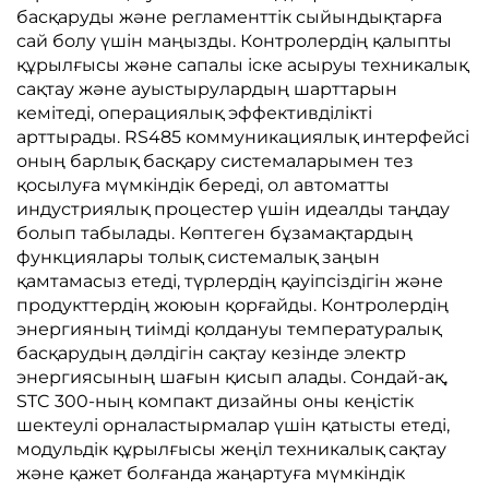
басқаруды және регламенттік сыйындықтарға
сай болу үшін маңызды. Контролердің қалыпты
құрылғысы және сапалы іске асыруы техникалық
сақтау және ауыстырулардың шарттарын
кемітеді, операциялық эффективділікті
арттырады. RS485 коммуникациялық интерфейсі
оның барлық басқару системаларымен тез
қосылуға мүмкіндік береді, ол автоматты
индустриялық процестер үшін идеалды таңдау
болып табылады. Көптеген бұзамақтардың
функциялары толық системалық заңын
қамтамасыз етеді, түрлердің қауіпсіздігін және
продукттердің жоюын қорғайды. Контролердің
энергияның тиімді қолдануы температуралық
басқарудың дәлдігін сақтау кезінде электр
энергиясының шағын қисып алады. Сондай-ақ,
STC 300-ның компакт дизайны оны кеңістік
шектеулі орналастырмалар үшін қатысты етеді,
модульдік құрылғысы жеңіл техникалық сақтау
және қажет болғанда жаңартуға мүмкіндік