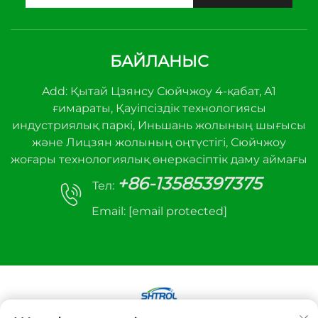
БАЙЛАНЫС
Add: Қытай Цзянсу Сюйчжоу 4-қабат, А1
ғимараты, Қауіпсіздік технологиясы
индустриялық паркі, Иньшань жолының шығысы
және Лицзян жолының оңтүстігі, Сюйчжоу
жоғары технологиялық өнеркәсіптік даму аймағы
+86-13585397375
Тел:
Email:
[email protected]