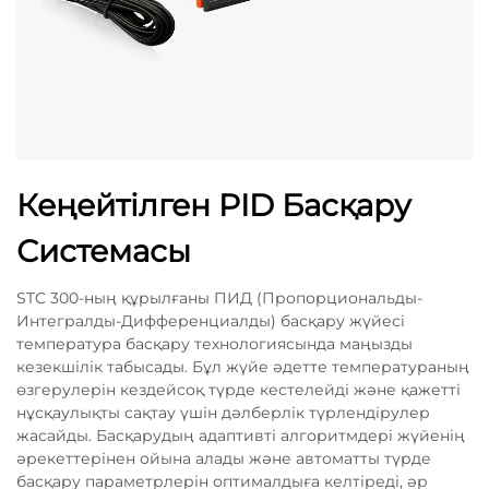
Кеңейтілген PID Басқару
Системасы
STC 300-ның құрылғаны ПИД (Пропорциональды-
Интегралды-Дифференциалды) басқару жүйесі
температура басқару технологиясында маңызды
кезекшілік табысады. Бұл жүйе әдетте температураның
өзгерулерін кездейсоқ түрде кестелейді және қажетті
нұсқаулықты сақтау үшін дәлберлік түрлендірулер
жасайды. Басқарудың адаптивті алгоритмдері жүйенің
әрекеттерінен ойына алады және автоматты түрде
басқару параметрлерін оптималдыға келтіреді, әр