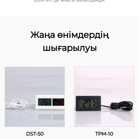
үшін әлі де жақсы қабылданды.
Жаңа өнімдердің
шығарылуы
DST-50
TPM-10