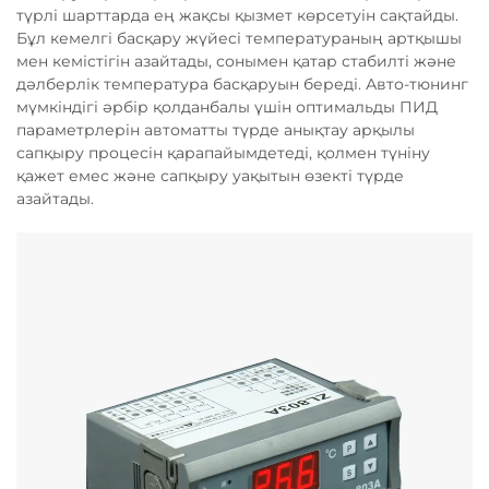
түрлі шарттарда ең жақсы қызмет көрсетуін сақтайды.
Бұл кемелгі басқару жүйесі температураның артқышы
мен кемістігін азайтады, сонымен қатар стабилті және
дәлберлік температура басқаруын береді. Авто-тюнинг
мүмкіндігі әрбір қолданбалы үшін оптимальды ПИД
параметрлерін автоматты түрде анықтау арқылы
сапқыру процесін қарапайымдетеді, қолмен түніну
қажет емес және сапқыру уақытын өзекті түрде
азайтады.