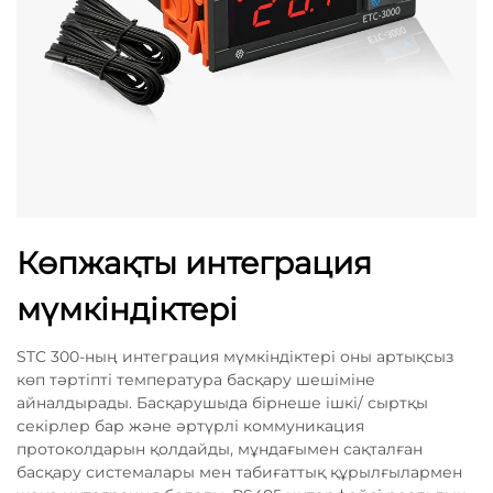
Көпжақты интеграция
мүмкіндіктері
STC 300-ның интеграция мүмкіндіктері оны артықсыз
көп тәртіпті температура басқару шешіміне
айналдырады. Басқарушыда бірнеше ішкі/ сыртқы
секірлер бар және әртүрлі коммуникация
протоколдарын қолдайды, мұндағымен сақталған
басқару системалары мен табиғаттық құрылғылармен