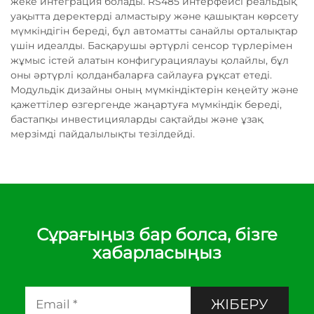
жеке интеграция болады. RS485 интерфейсі реальдық
уақытта деректерді алмастыру және қашықтан көрсету
мүмкіндігін береді, бұл автоматты санайлы орталықтар
үшін идеалды. Басқарушы әртүрлі сенсор түрлерімен
жұмыс істей алатын конфигурациялауы қолайлы, бұл
оны әртүрлі қолданбаларға сайлауға рұқсат етеді.
Модульдік дизайны оның мүмкіндіктерін кеңейту және
қажеттілер өзгергенде жаңартуға мүмкіндік береді,
бастапқы инвестицияларды сақтайды және ұзақ
мерзімді пайдалылықты тезілдейді.
Сұрағыңыз бар болса, бізге
хабарласыңыз
ЖІБЕРУ