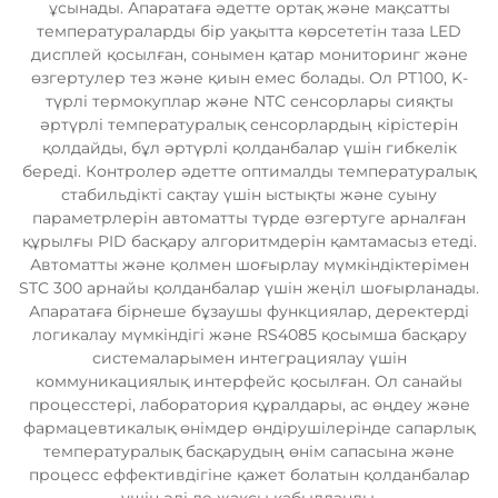
ұсынады. Апаратаға әдетте ортақ және мақсатты
температураларды бір уақытта көрсететін таза LED
дисплей қосылған, сонымен қатар мониторинг және
өзгертулер тез және қиын емес болады. Ол PT100, K-
түрлі термокуплар және NTC сенсорлары сияқты
әртүрлі температуралық сенсорлардың кірістерін
қолдайды, бұл әртүрлі қолданбалар үшін гибкелік
береді. Контролер әдетте оптималды температуралық
стабильдікті сақтау үшін ыстықты және суыну
параметрлерін автоматты түрде өзгертуге арналған
құрылғы PID басқару алгоритмдерін қамтамасыз етеді.
Автоматты және қолмен шоғырлау мүмкіндіктерімен
STC 300 арнайы қолданбалар үшін жеңіл шоғырланады.
Апаратаға бірнеше бұзаушы функциялар, деректерді
логикалау мүмкіндігі және RS4085 қосымша басқару
системаларымен интеграциялау үшін
коммуникациялық интерфейс қосылған. Ол санайы
процесстері, лаборатория құралдары, ас өңдеу және
фармацевтикалық өнімдер өндірушілерінде сапарлық
температуралық басқарудың өнім сапасына және
процесс еффективдігіне қажет болатын қолданбалар