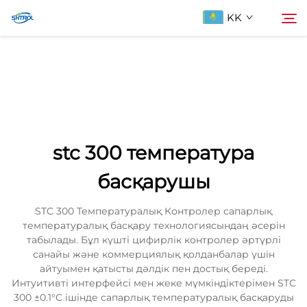
KK
Біздің туралы
Іздеу
Продукциялар
stc 300 температура
Бізбен хабарласыңы
басқарушы
STC 300 Температуралық Контролер сапарлық
температуралық басқару технологиясындаң әсерін
табылады. Бұл күшті цифирлік контролер әртүрлі
санайы және коммерциялық қолданбалар үшін
айтуымен қатысты дәлдік пен достық береді.
Интуитивті интерфейсі мен жеке мүмкіндіктерімен STC
300 ±0.1°C ішінде сапарлық температуралық басқаруды