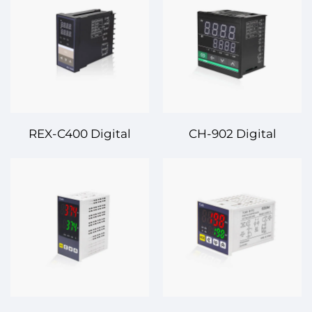
REX-C400 Digital
CH-902 Digital
Temperatur Kontroloru
Temperatur Kontroloru
– Sənayi və Ticarəti
– Dəqiqlikli Idarəetmə
Tətbiq Edilə bilən
üçün Əvvəzləşdirici
Dəqiqlikli Temperatur
Temperatur
Kontrolu
Regulasiyası