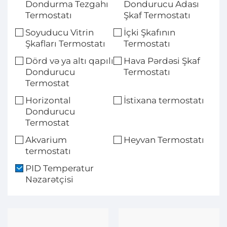
Dondurma Tezgahı
Dondurucu Adası
Termostatı
Şkaf Termostatı
Soyuducu Vitrin
İçki Şkafının
Şkafları Termostatı
Termostatı
Dörd və ya altı qapılı
Hava Pərdəsi Şkaf
Dondurucu
Termostatı
Termostat
Horizontal
İstixana termostatı
Dondurucu
Termostat
Akvarium
Heyvan Termostatı
termostatı
PID Temperatur
Nəzarətçisi