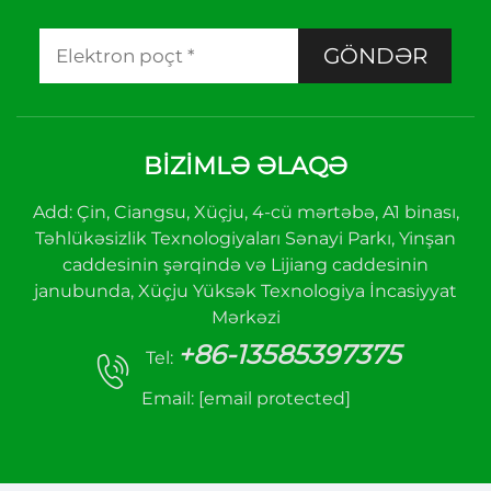
GÖNDƏR
BIZIMLƏ ƏLAQƏ
Add: Çin, Ciangsu, Xüçju, 4-cü mərtəbə, A1 binası,
Təhlükəsizlik Texnologiyaları Sənayi Parkı, Yinşan
caddesinin şərqində və Lijiang caddesinin
janubunda, Xüçju Yüksək Texnologiya İncasiyyat
Mərkəzi
+86-13585397375
Tel:
Email:
[email protected]