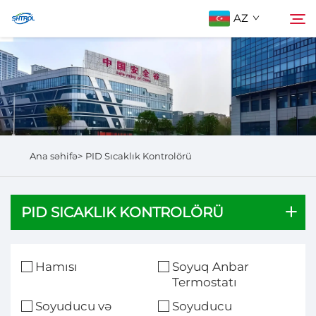
AZ
Biz Haqqımızda
Axtarış
Məhsullar
Ana səhifə>
PID Sıcaklık Kontrolörü
Bizimlə Əlaqə
PID SICAKLIK KONTROLÖRÜ
Hamısı
Soyuq Anbar
Termostatı
Soyuducu və
Soyuducu