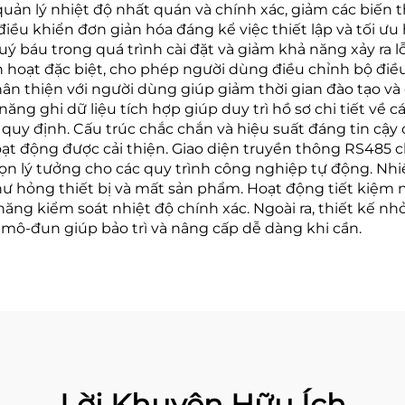
ản lý nhiệt độ nhất quán và chính xác, giảm các biến th
ều khiển đơn giản hóa đáng kể việc thiết lập và tối ưu 
uý báu trong quá trình cài đặt và giảm khả năng xảy ra l
inh hoạt đặc biệt, cho phép người dùng điều chỉnh bộ 
thân thiện với người dùng giúp giảm thời gian đào tạo v
ng ghi dữ liệu tích hợp giúp duy trì hồ sơ chi tiết về c
ủ quy định. Cấu trúc chắc chắn và hiệu suất đáng tin cậ
hoạt động được cải thiện. Giao diện truyền thông RS485 
chọn lý tưởng cho các quy trình công nghiệp tự động. 
hư hỏng thiết bị và mất sản phẩm. Hoạt động tiết kiệm
 năng kiểm soát nhiệt độ chính xác. Ngoài ra, thiết kế 
 mô-đun giúp bảo trì và nâng cấp dễ dàng khi cần.
Lời Khuyên Hữu Ích