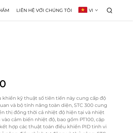
VI
HẨM
LIÊN HỆ VỚI CHÚNG TÔI
00
 khiển kỹ thuật số tiên tiến này cung cấp độ
quan và bộ tính năng toàn diện, STC 300 cung
 thị đồng thời cả nhiệt độ hiện tại và nhiệt
ầu vào cảm biến nhiệt độ, bao gồm PT100, cặp
kết hợp các thuật toán điều khiển PID tinh vi