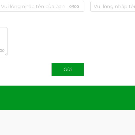
0/100
000
Gửi