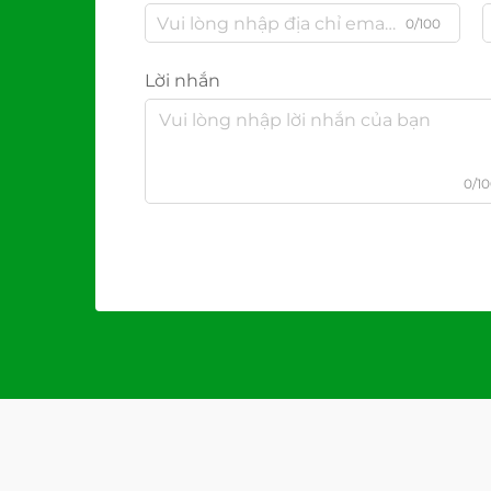
0/100
Lời nhắn
0/1