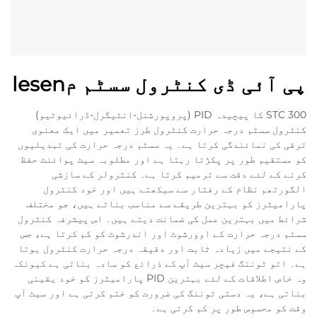
پی آئی ڈی کنٹرول سسٹم مlesen
STC 300 کا پیچیدہ PID (پروپورشنل-انٹیگرل-ڈرائیوٹیو)
کنٹرول سسٹم درجہ حرارت کنٹرول طرز تعمیر میں ایک معنوی
ترقی کی نمائندگی کرتا ہے۔ یہ سسٹم درجہ حرارت کی تبدیلیوں
کو مستقیم طور پر پکڑتا رہتا ہے اور مطلوبہ سیٹ پوائنٹ حفظ
کرنے کے لئے دقت سے ترمیم کرتا ہے۔ کنٹرولر کے سازشی
الگورتھم نظام کے رفتار سے سیکھتے ہیں اور خود کنٹرول
پارامیٹرز کو بہترین طریقے سے مناسب بناتے ہیں، جو مختلف
شرائط میں بہترین عمل کی ضمانت دیتے ہیں۔ اس پیشرفہ کنٹرول
سسٹم درجہ حرارت کے اوورشوٹ اور اندرشوٹ کو کم کرتا ہے، جس
کے نتیجے میں زیادہ ثابت اور دقيقہ درجہ حرارت کنٹرول ہوتا
ہے۔ اتو ٹوننگ فیچر سیٹ آپ کے ذرائع کو سادہ بناتی ہے کیونکہ
وہ خاص اطلاقات کے لئے بہترین PID پارامیٹرز کو خود یقینی
بناتی ہے، یہ دستی ٹوننگ کی ضرورت کو ختم کرتی ہے اور سیٹ آپ
وقت کو محسوس طور پر کم کرتی ہے۔