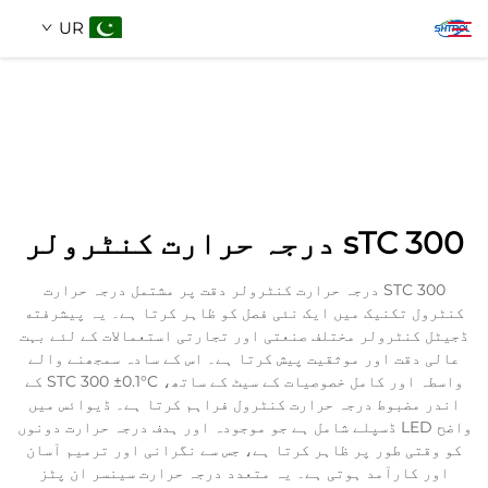
UR
ہمارے بارے میں
تلاش کریں
محصولات
sTC 300 درجہ حرارت کنٹرولر
ہم سے رابطہ کریں
STC 300 درجہ حرارت کنٹرولر دقت پر مشتمل درجہ حرارت
کنٹرول تکنیک میں ایک نئی فصل کو ظاہر کرتا ہے۔ یہ پیشرفته
ڈجیٹل کنٹرولر مختلف صنعتی اور تجارتی استعمالات کے لئے بہت
عالی دقت اور موثقیت پیش کرتا ہے۔ اس کے سادہ سمجھنے والے
واسطہ اور کامل خصوصیات کے سیٹ کے ساتھ، STC 300 ±0.1°C کے
اندر مضبوط درجہ حرارت کنٹرول فراہم کرتا ہے۔ ڈیوائس میں
واضح LED ڈسپلے شامل ہے جو موجودہ اور ہدف درجہ حرارت دونوں
کو وقتی طور پر ظاہر کرتا ہے، جس سے نگرانی اور ترمیم آسان
اور کارآمد ہوتی ہے۔ یہ متعدد درجہ حرارت سینسر ان پٹز