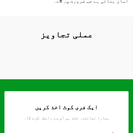
آسان بناتی ہے جب ضرورت پड়ے۔
عملی تجاویز
ایک فری کوٹ اخذ کریں
ہمارا نمائندہ جلد ہی آپ سے رابطہ کرے گا۔