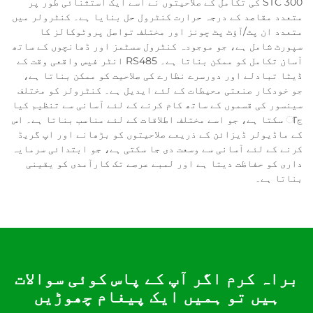
STC 300 کی تکامل کے صلاحیتوں نے اسے ایک استثنائی طور پر
متعدد مقاصد کے درجہ حرارت کنٹرول حل بنایا ہے۔ کنٹرولر میں
متعدد ان پٹ/آؤٹ پٹ چونز اور مختلف تواصل پروٹوکالز کا
سپورٹ شامل ہے، جو موجودہ کنٹرول سسٹمز اور ڈھانچوں کے ساتھ
آسان تکامل کو ممکن بناتا ہے۔ RS485 انٹر فیس واقعی وقت کے
ڈیٹا تبادلے اور دورسرے نظارے کی صلاحیت کو ممکن بناتا ہے،
جو خودکار صنعتی محیطات کے لئے ایدیل ہے۔ کنٹرولر کو مختلف
سینسور کی قسموں کے ساتھ کام کرنے کے لئے آسانی سے تنظیم کیا
جा سکتا ہے، جو اسے مختلف اطلاقات کے لئے مناسب بناتا ہے۔ اس
کے ماڈیولر ڈیزائن کے ذریعے صلاحیتوں کو بڑھانے اور اپ گریڈ
کرنے کے لئے آسانی سے وسعت دی جا سکتی ہے، جو ابتدائی سرمایہ
داری کو حفاظت دیتا ہے اور لمبے عرصے تک کارآمدی کو یقینی
بناتا ہے۔
براہ کرم اگر آپ کے پاس کوئی سوالات
ہیں تو ہمیں ایک پیغام چھوڑیں