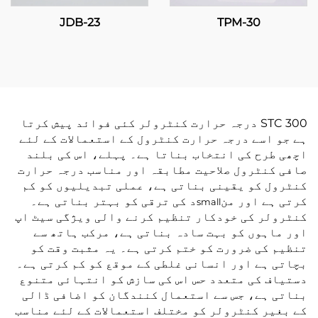
JDB-23
TPM-30
STC 300 درجہ حرارت کنٹرولر کئی فوائد پیش کرتا
ہے جو اسے درجہ حرارت کنٹرول کے استعمالات کے لئے
اچھی طرح کی انتخاب بناتا ہے۔ پہلے، اس کی بلند
صافی کنٹرول صلاحیت مطابقہ اور مناسب درجہ حرارت
کنٹرول کو یقینی بناتی ہے، عملی تبدیلیوں کو کم
کرتی ہے اور من
د کی ترقی کو بہتر بناتی ہے۔
small
کنٹرولر کی خودکار تنظیم کرنے والی ویژگی سیٹ اپ
اور ماہوں کو بہت سادہ بناتی ہے، مرکب ہاتھ سے
تنظیم کی ضرورت کو ختم کرتی ہے۔ یہ مثبت وقت کو
بچاتی ہے اور انسانی غلطی کے موقع کو کم کرتی ہے۔
دستیاف کی متعدد حس اس کی سازش کو انتہائی متنوع
بناتی ہے، جس سے استعمال کنندگان کو اضافی ڈالی
کے بغیر کنٹرولر کو مختلف استعمالات کے لئے مناسب