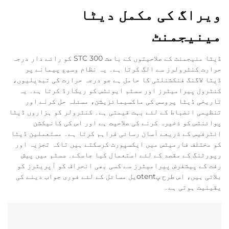
ویراگ کی مکمل دیٹا
مینیجمنٹ
ڈیٹا منیجمنٹ کے صلاحیتوں کے باعث STC 300 کو رائے دار درجہ
حرارت کنٹرولرز سے الگ کرتا ہے۔ یہ نظام وسیع پیمانے پر
ڈیٹا لاگنگ فنکشنلٹی کا حامل ہے جو درجہ حرارت کی تبدیلیوں،
کنٹرول پیرامیٹرز اور سسٹم ایونٹس کو ریکارڈ کرتا ہے۔ یہ
تاریخی ڈیٹا پروسس کی ماکسیمائزیشن، مسئلہ حل کرنے اور
تنظیمی انضباط کے لئے بہت قیمتی ہے۔ کنٹرولر کو ہزاروں ڈیٹا
پوائنٹس کو ذخیرہ کرنے کی صلاحیت ہے اور اس کی کانیکشن
انٹرفیس کے ذریعے آسان رسائی فراہم کرتا ہے۔ مستعملین ڈیٹا
کو مختلف فارمیٹس میں ایکسپورٹ کرسکتے ہیں تاکہ تجزیہ اور
رپورٹنگ کے مقصد کے لئے استعمال کیا جاسکے۔ سسٹم میں پیش
رفت کے پیشفرض پیرامیٹرز سے کسی بھی انحراف کو آپریٹرز کو
بلاتی ہیں، اس طرح پotentیل مسائل کے لئے فوری جواب دینے کی
یقینیت ہوتی ہے۔