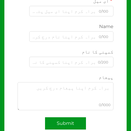
ای میل
0/100
Name
0/100
کمپنی کا نام
0/200
پیغام
0/1000
Submit