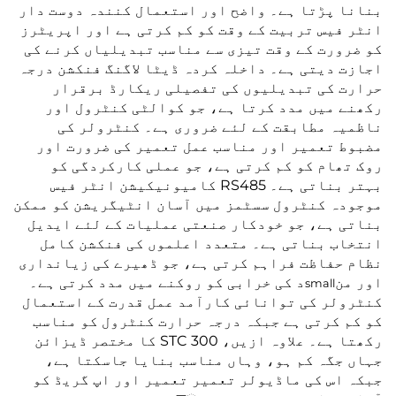
بنانا پڑتا ہے۔ واضح اور استعمال کنندہ دوست دار
انٹر فیس تربیت کے وقت کو کم کرتی ہے اور اپریٹرز
کو ضرورت کے وقت تیزی سے مناسب تبدیلیاں کرنے کی
اجازت دیتی ہے۔ داخلہ کردہ ڈیٹا لاگنگ فنکشن درجہ
حرارت کی تبدیلیوں کی تفصیلی ریکارڈ برقرار
رکھنے میں مدد کرتا ہے، جو کوالٹی کنٹرول اور
ناظمیہ مطابقت کے لئے ضروری ہے۔ کنٹرولر کی
مضبوط تعمیر اور مناسب عمل تعمیر کی ضرورت اور
روک تھام کو کم کرتی ہے، جو عملی کارکردگی کو
بہتر بناتی ہے۔ RS485 کامیونیکیشن انٹر فیس
موجودہ کنٹرول سسٹمز میں آسان انٹیگریشن کو ممکن
بناتی ہے، جو خودکار صنعتی عملیات کے لئے ایدیل
انتخاب بناتی ہے۔ متعدد اعلموں کی فنکشن کامل
نظام حفاظت فراہم کرتی ہے، جو ڈھیرے کی زیانداری
اور من
د کی خرابی کو روکنے میں مدد کرتی ہے۔
small
کنٹرولر کی توانائی کارآمد عمل قدرت کے استعمال
کو کم کرتی ہے جبکہ درجہ حرارت کنٹرول کو مناسب
رکھتا ہے۔ علاوہ ازیں، STC 300 کا مختصر ڈیزائن
جہاں جگہ کم ہو، وہاں مناسب بنایا جاسکتا ہے،
جبکہ اس کی ماڈیولر تعمیر تعمیر اور اپ گریڈ کو