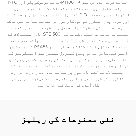
حمایت کرتا ہے، جن میں PT100، K-ٹائپ ٹرموکوپلز اور NTC
سینسر شامل ہیں، جو مختلف استعمالات کے لئے مروجہ ہیں۔
کنٹرولر میں پیچیدہ PID کنٹرول الگورتھم شامل ہیں جو گرما
اور سردی پارامیٹرز کو خودکار طور پر مناسب بناتے ہیں تاکہ
درجہ حرارت کی ماخوذ ثبات حاصل ہو۔ خودکار اور ہاتھ سے
تنظیم کرنے کی صلاحیتوں کے ساتھ، STC 300 خاص استعمالات کے
لئے آسانی سے کیلنبریشن کیا جا سکتا ہے۔ ڈیوائس میں متعدد
اعلیم فنکشنز، ڈیٹا لاگنگ صلاحیتوں اور RS485 کمیونیکیشن
انٹر فیس شامل ہے جو وسیع کنٹرول سسٹمز میں انٹیگریشن کے
لئے حمایت فراہم کرتا ہے۔ یہ صنعتی پروسیسنگ، لیب ریٹری
اوزار، خوردہ پروسیسنگ اور فارمیسیوٹیکل مینیفوریٹنگ کے
استعمالات کے لئے خاص طور پر مناسب ہے، جہاں درجہ حرارت
کنٹرول کی ضرورت کی بنا پر مندرجہ بالا کیفیت اور پروس
کارآمدی کو حاصل کیا جاتا ہے۔
نئی مصنوعات کی ریلیز