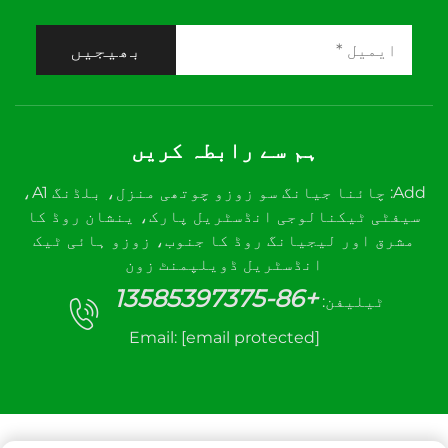
بھیجیں
ہم سے رابطہ کریں
Add: چائنا جیانگ سو زوزو چوتھی منزل، بلڈنگ A1،
سیفٹی ٹیکنالوجی انڈسٹریل پارک، ینشان روڈ کا
مشرق اور لیجیانگ روڈ کا جنوب، زوزو ہائی ٹیک
انڈسٹریل ڈویلپمنٹ زون
+86-13585397375
ٹیلیفن:
Email:
[email protected]