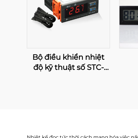
Bộ điều khiển nhiệt
độ kỹ thuật số STC-
9200: Kiểm soát nhiệt
độ đa giai đoạn tiên
tiến cho ứng dụng
công nghiệp và
thương mại
Nhiệt kế đọc tức thời cách mạng hóa việc nấ