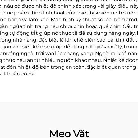
i nấu có được nhiệt độ chính xác trong vài giây, điều n
n thực phẩm. Tính linh hoạt của thiết bị khiến nó trở n
g bánh và làm kẹo. Màn hình kỹ thuật số loại bỏ sự mơ
ngăn ngừa tình trạng nấu chưa chín hoặc quá chín. Cấu
h năng tự động tắt giúp nó thực tế để sử dụng hàng ngày
ợng nhà hàng, đặc biệt là khi chế biến các loại thịt đắt 
ỏ gọn và thiết kế nhẹ giúp dễ dàng cất giữ và xử lý, tr
 nướng ngoài trời vào lúc chạng vạng. Ngoài ra, khả nă
ng thức nấu ăn từ nhiều nguồn khác nhau. Nhiệt kế đọc
n nhiệt độ bên trong an toàn, đặc biệt quan trọng khi n
vi khuẩn có hại.
Mẹo Vặt