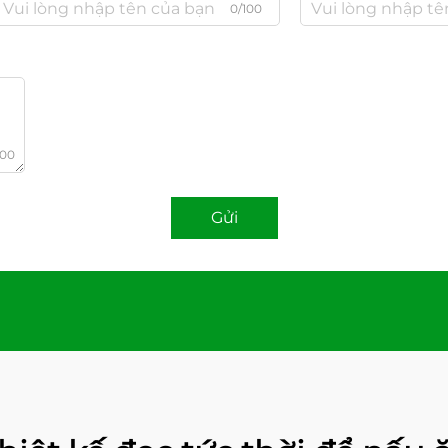
0/100
000
Gửi