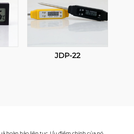
JDP-22
uả hoàn hảo liên tục. Ưu điểm chính của nó