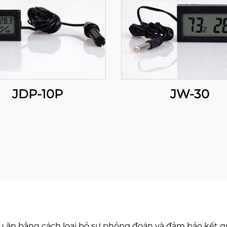
JDP-10P
JW-30
u ăn bằng cách loại bỏ sự phỏng đoán và đảm bảo kết q