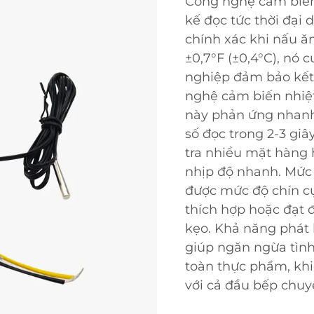
Công nghệ cảm biến 
kế đọc tức thời đại 
chính xác khi nấu ă
±0,7°F (±0,4°C), nó
nghiệp đảm bảo kết
nghệ cảm biến nhiệt
này phản ứng nhanh 
số đọc trong 2-3 giâ
tra nhiều mặt hàng 
nhịp độ nhanh. Mức 
được mức độ chín cụ 
thích hợp hoặc đạt 
kẹo. Khả năng phát 
giúp ngăn ngừa tình
toàn thực phẩm, khi
với cả đầu bếp chuy