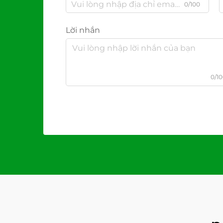
0/100
Lời nhắn
0/1