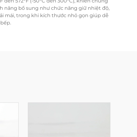
°F đến 572°F (-50°C đến 300°C), khiến chúng
ính năng bổ sung như chức năng giữ nhiệt độ,
ải mái, trong khi kích thước nhỏ gọn giúp dễ
 bếp.