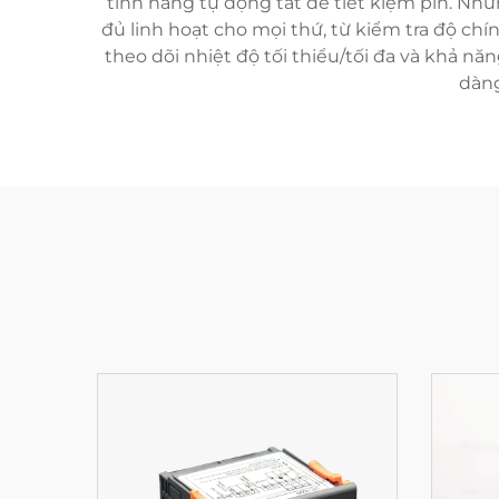
tính năng tự động tắt để tiết kiệm pin. Nh
đủ linh hoạt cho mọi thứ, từ kiểm tra độ ch
theo dõi nhiệt độ tối thiểu/tối đa và khả n
dàng