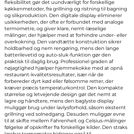
fleksibilitet gør det uundværligt for forskellige
køkkenmetoder, fra grillning og ristning til bagning
og slikproduktion. Den digitale display eliminerer
usikkerheden, der ofte er forbundet med analoge
termometre, og giver klare, nemt-læselige
målinger, der hjælper med at forhindre under- eller
overkokning. Den vandtætte konstruktion sikrer
holdbarhed og nem rengøring, mens den lange
batterilevetid og auto-sluk-funktion gør den
praktisk til daglig brug. Professionel graden af
nøjagtighed hjælper hjemmekokke med at opnå
restaurant-kvalitetsresultater, især når de
forbereder dyrt kød eller følsomme retter, der
kræver præcis temperaturkontrol. Den kompakte
størrelse og letvejende design gør det nemt at
lagre og håndtere, mens den baglyste display
muliggør brug under lavlysforhold, såsom eksternt
grillning ved solnedgang. Desuden muliggør evne
til at skifte mellem Fahrenheit og Celsius-målinger
følgelse af opskrifter fra forskellige kilder. Den straks
læsbar termometer bidrager også til