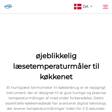
DA
Om os
Søg
Produkter
øjeblikkelig
Kontakt os
læsetemperaturmåler til
køkkenet
Et hurtiglæst termometer til køkkenbrug er et nøjagtigt
instrument, der er designet til at give hurtige og præcise
temperaturmålinger af mad under forberedelse. Dette
essentielle køkkenredskab har avanceret digital teknologi,
der leverer temperaturmålninger inden for 2-3 sekunder,