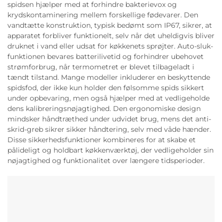
spidsen hjælper med at forhindre bakterievox og
krydskontaminering mellem forskellige fødevarer. Den
vandtætte konstruktion, typisk bedømt som IP67, sikrer, at
apparatet forbliver funktionelt, selv når det uheldigvis bliver
druknet i vand eller udsat for køkkenets sprøjter. Auto-sluk-
funktionen bevares batterilivetid og forhindrer ubehovet
strømforbrug, når termometret er blevet tilbageladt i
tændt tilstand. Mange modeller inkluderer en beskyttende
spidsfod, der ikke kun holder den følsomme spids sikkert
under opbevaring, men også hjælper med at vedligeholde
dens kalibreringsnøjagtighed. Den ergonomiske design
mindsker håndtræthed under udvidet brug, mens det anti-
skrid-greb sikrer sikker håndtering, selv med våde hænder.
Disse sikkerhedsfunktioner kombineres for at skabe et
pålideligt og holdbart køkkenværktøj, der vedligeholder sin
nøjagtighed og funktionalitet over længere tidsperioder.