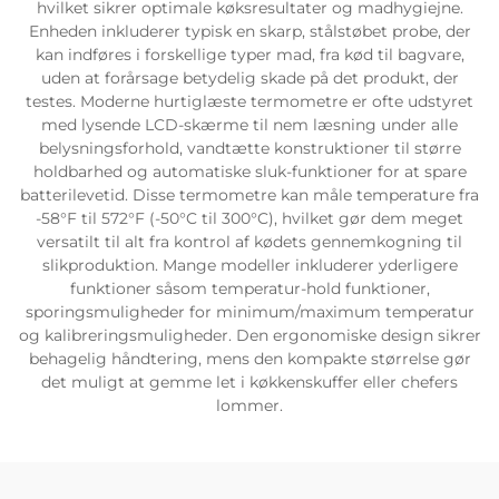
hvilket sikrer optimale køksresultater og madhygiejne.
Enheden inkluderer typisk en skarp, stålstøbet probe, der
kan indføres i forskellige typer mad, fra kød til bagvare,
uden at forårsage betydelig skade på det produkt, der
testes. Moderne hurtiglæste termometre er ofte udstyret
med lysende LCD-skærme til nem læsning under alle
belysningsforhold, vandtætte konstruktioner til større
holdbarhed og automatiske sluk-funktioner for at spare
batterilevetid. Disse termometre kan måle temperature fra
-58°F til 572°F (-50°C til 300°C), hvilket gør dem meget
versatilt til alt fra kontrol af kødets gennemkogning til
slikproduktion. Mange modeller inkluderer yderligere
funktioner såsom temperatur-hold funktioner,
sporingsmuligheder for minimum/maximum temperatur
og kalibreringsmuligheder. Den ergonomiske design sikrer
behagelig håndtering, mens den kompakte størrelse gør
det muligt at gemme let i køkkenskuffer eller chefers
lommer.