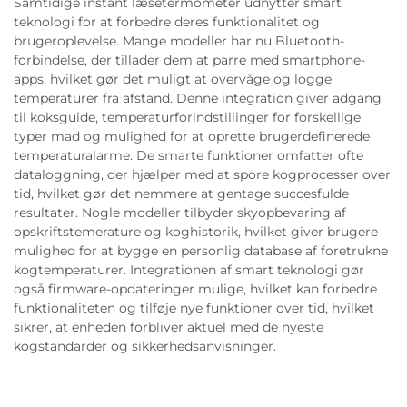
Samtidige instant læsetermometer udnytter smart
teknologi for at forbedre deres funktionalitet og
brugeroplevelse. Mange modeller har nu Bluetooth-
forbindelse, der tillader dem at parre med smartphone-
apps, hvilket gør det muligt at overvåge og logge
temperaturer fra afstand. Denne integration giver adgang
til koksguide, temperaturforindstillinger for forskellige
typer mad og mulighed for at oprette brugerdefinerede
temperaturalarme. De smarte funktioner omfatter ofte
dataloggning, der hjælper med at spore kogprocesser over
tid, hvilket gør det nemmere at gentage succesfulde
resultater. Nogle modeller tilbyder skyopbevaring af
opskriftstemerature og koghistorik, hvilket giver brugere
mulighed for at bygge en personlig database af foretrukne
kogtemperaturer. Integrationen af smart teknologi gør
også firmware-opdateringer mulige, hvilket kan forbedre
funktionaliteten og tilføje nye funktioner over tid, hvilket
sikrer, at enheden forbliver aktuel med de nyeste
kogstandarder og sikkerhedsanvisninger.