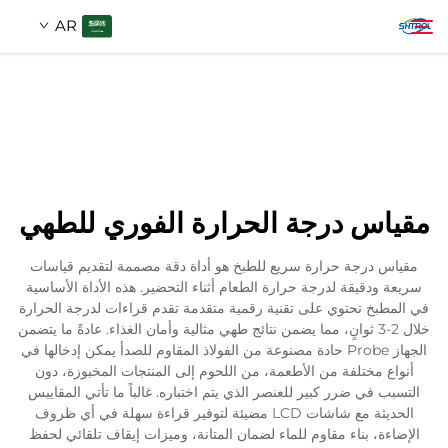
AR
معلومات عنا
بحث
منتجات
مقياس درجة الحرارة الفوري للطهي
اتصل بنا
مقياس درجة حرارة سريع للطبخ هو أداة دقة مصممة لتقديم قياسات
سريعة ودقيقة لدرجة حرارة الطعام أثناء التحضير. هذه الأداة الأساسية
في المطبخ تحتوي على تقنية رقمية متقدمة تقدم قراءات لدرجة الحرارة
خلال 2-3 ثوانٍ، مما يضمن نتائج طهي مثالية وأمان الغذاء. عادةً ما يتضمن
الجهاز Probe حادة مصنوعة من الفولاذ المقاوم للصدأ يمكن إدخالها في
أنواع مختلفة من الأطعمة، من اللحوم إلى المنتجات المخبوزة، دون
التسبب في ضرر كبير للعنصر الذي يتم اختباره. غالباً ما تأتي المقاييس
الحديثة مع شاشات LCD مضيئة لتوفير قراءة سهلة في أي ظروف
الإضاءة، بناء مقاوم للماء لضمان المتانة، وميزات إيقاف تلقائي لحفظ