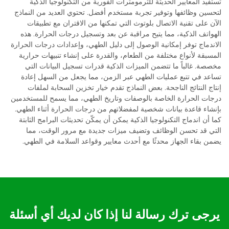
تستفيد المعايير الحديثة للثرمومترات الفورية من التكنولوجيا الذكية
لتحسين وظائفها وتوفير تجربة مستخدم أفضل. تحتوي العديد من النماذج
الآن على تقنية الاتصال بلوتوث التي تمكنها من الاقتران مع تطبيقات
الهواتف الذكية، مما يتيح مراقبة عن بعد وتسجيل درجات الحرارة. هذه
الاندماج توفر إمكانية الوصول إلى دليل الطهي، وإعدادات درجات الحرارة
المسبقة لأنواع مختلفة من الطعام، والقدرة على إنشاء تنبيهات حرارية
مخصصة. غالباً ما تتضمن الميزات الذكية قدرات تسجيل البيانات التي
تساعد في تتبع عمليات الطهي عبر الزمن، مما يجعل من السهل إعادة
إنتاج النتائج الناجحة. بعض النماذج تقدم خيار تخزين السحابة لملفات
درجات الحرارة الخاصة بالوصفات وتاريخ الطهي، مما يسمح للمستخدمين
بإنشاء قاعدة بيانات شخصية لمفضلاتهم من درجات الحرارة أثناء الطهي.
كما أن اندماج التكنولوجيا الذكية يمكن أن يمكّن تحديثات البرامج الثابتة
التي قد تحسن الوظائف وتضيف ميزات جديدة مع مرور الوقت، مما
يضمن بقاء الجهاز محدثًا مع أحدث معايير وقواعد السلامة في الطهي.
يرجى ترك رسالة لنا إذا كان لديك أي أسئلة