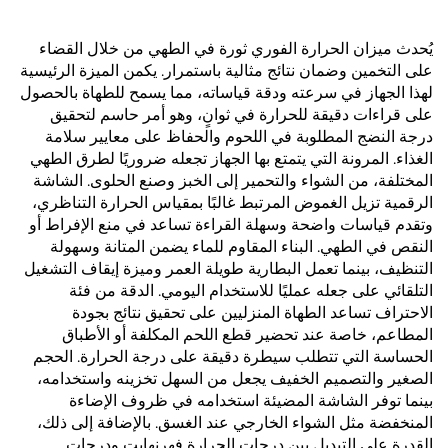
يُحدث ميزان الحرارة الفوري ثورة في الطهي من خلال القضاء
على التخمين وضمان نتائج مثالية باستمرار. يكمن الميزة الرئيسية
لهذا الجهاز في سرعته ودقة قياساته، مما يسمح للطهاة بالحصول
على قراءات دقيقة للحرارة في ثوانٍ، وهو أمر حاسم لتحقيق
درجة النضج المطلوبة في اللحوم والحفاظ على معايير سلامة
الغذاء. المرونة التي يتمتع بها الجهاز تجعله ضروريًا لطرق الطهي
المختلفة، من الشواء والتحمير إلى الخبز وصنع الحلوى. الشاشة
الرقمية تزيل الغموض المرتبط غالبًا بمقياس الحرارة التناظري،
وتقدم قياسات واضحة وسهلة القراءة تساعد في منع الإفراط أو
النقص في الطهي. البناء المقاوم للماء يضمن المتانة وسهولة
التنظيف، بينما تعمل البطارية طويلة العمر وميزة إيقاف التشغيل
التلقائي على جعله عمليًا للاستخدام اليومي. الدقة من فئة
الاحتراف تساعد الطهاة المنزليين على تحقيق نتائج بجودة
المطاعم، خاصة عند تحضير قطع اللحم المكلفة أو الأطباق
الحساسة التي تتطلب سيطرة دقيقة على درجة الحرارة. الحجم
الصغير والتصميم الخفيف يجعل من السهل تخزينه واستخدامه،
بينما توفر الشاشة المضيئة استخدامه في ظروف الإضاءة
المنخفضة مثل الشواء الخارجي عند الغسق. بالإضافة إلى ذلك،
القدرة على التبديل بين درجات الحرارة فهرنهايت ودرجات