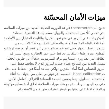
ميزات الأمان المحسّنة
تدمج الم therometers قراءة الفورية الحديثة العديد من ميزات السلامة
التي تحمي كلًا من المستخدم والجهاز نفسه. يساعد التغطية المضادة
للميكروبات على البروز في منع نمو البكتيريا والتلوث المتبادل بين الأطعمة
المختلفة. البناء المقاوم للماء، والمصنف عادةً بدرجة IP67، يضمن
استمرار عمل الجهاز حتى عند غمره بالماء عن غير قصد أو تعرضه لرشات
المطبخ. ميزة إطفاء التلقائي تحافظ على عمر البطارية ومنع استنزاف
الطاقة غير الضروري عندما يتم ترك المترمومتر شغالًا عن طريق الخطأ.
تشمل العديد من النماذج غطاء حماية للبروز الذي لا يحافظ فقط على
البروز الحساس آمنًا أثناء التخزين، ولكن يساعد أيضًا في الحفاظ على دقة
ت head_calibration. التصميم الأرجونومي يقلل من إجهاد اليد أثناء
الاستخدام المطول، بينما يضمن القبضة المضادة للانزلاق التعامل الآمن
حتى مع اليدين الرطب. تجمع هذه ميزات السلامة لخلق أداة مطبخ موثوقة
ودائمة تحافظ على دقتها ووظيفتها لفترات طويلة من الاستخدام.