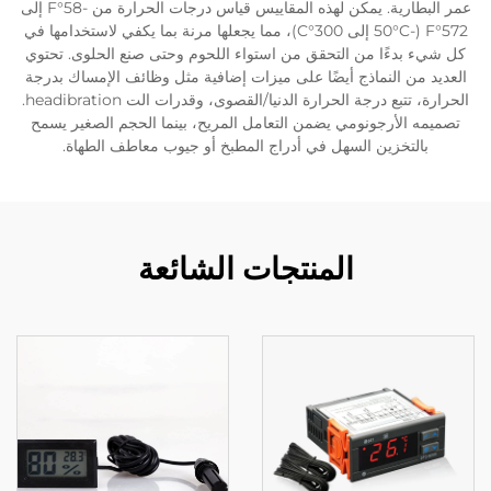
عمر البطارية. يمكن لهذه المقاييس قياس درجات الحرارة من -58°F إلى
572°F (-50°C إلى 300°C)، مما يجعلها مرنة بما يكفي لاستخدامها في
كل شيء بدءًا من التحقق من استواء اللحوم وحتى صنع الحلوى. تحتوي
العديد من النماذج أيضًا على ميزات إضافية مثل وظائف الإمساك بدرجة
الحرارة، تتبع درجة الحرارة الدنيا/القصوى، وقدرات الت headibration.
تصميمه الأرجونومي يضمن التعامل المريح، بينما الحجم الصغير يسمح
بالتخزين السهل في أدراج المطبخ أو جيوب معاطف الطهاة.
المنتجات الشائعة