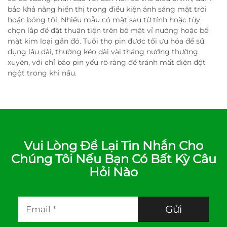
bảo khả năng hiển thị trong điều kiện ánh sáng mặt trời
hoặc bóng tối. Nhiều mẫu có mặt sau từ tính hoặc tùy
chọn lắp để đặt thuận tiện trên bề mặt vỉ nướng hoặc bề
mặt kim loại gần đó. Tuổi thọ pin được tối ưu hóa để sử
dụng lâu dài, thường kéo dài vài tháng nướng thường
xuyên, với chỉ báo pin yếu rõ ràng để tránh mất điện đột
ngột trong khi nấu.
Vui Lòng Để Lại Tin Nhắn Cho
Chúng Tôi Nếu Bạn Có Bất Kỳ Câu
Hỏi Nào
Gửi