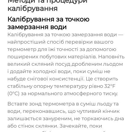
Методи та процедури
калібрування
Калібрування за точкою
замерзання води
Калібрування за точкою замерзання води —
найпростіший спосіб перевірки вашого
термометр для їжі
точності за допомогою
поширених побутових матеріалів. Наповніть
великий скляний посуд дробленим льодом
і додайте холодної води, поки суміш не
набуде снігової консистенції. Це створить
стабільну опорну температуру рівно 32°F
(0°C) за нормального атмосферного тиску.
Вставте зонд термометра в суміш льоду та
води, переконавшись, що чутливий кінчик
залишається зануреним, не торкаючись дна
або стінок склянки. Зачекайте, поки