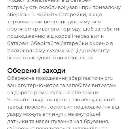
Моделі з живленням від батарей
потребують особливої уваги при тривалому
зберіганні. Вийміть батарейки, якщо
термометром не користуватимуться
протягом тривалого періоду, щоб запобігти
пошкодженню від корозії через витік
батарей. Зберігайте батарейки окремо в
прохолодному, сухому місці до моменту
їхнього наступного використання.
Обережні заходи
Обережне поводження зберігає точність
вашого термометра та запобігає витратам
на дороге ремонтування або заміну.
Уникайте падіння пристрою або ударів об
тверді поверхні, оскільки пошкодження від
удару можуть вплинути на внутрішні
датчики та налаштування калібрування.
Обережно поводьтесь із щупом під час