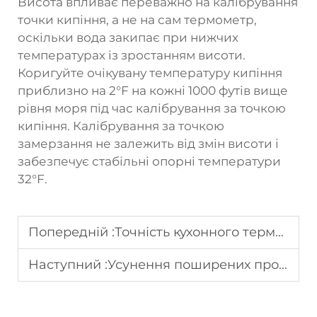
Висота впливає переважно на калібрування
точки кипіння, а не на сам термометр,
оскільки вода закипає при нижчих
температурах із зростанням висоти.
Коригуйте очікувану температуру кипіння
приблизно на 2°F на кожні 1000 футів вище
рівня моря під час калібрування за точкою
кипіння. Калібрування за точкою
замерзання не залежить від змін висоти і
забезпечує стабільні опорні температури
32°F.
Попередній :
Точність кухонного термометра: поради для ідеальних результатів
Наступний :
Усунення поширених проблем із регулюванням температури в холодильнику