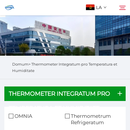
LA
De Nobis
Quaerere
Producta
Domum>
Thermometer Integratum pro Temperatura et
Contactus Nos
Humiditate
THERMOMETER INTEGRATUM PRO
TEMPERATURA ET HUMIDITATE
OMNIA
Thermometrum
Refrigeratum