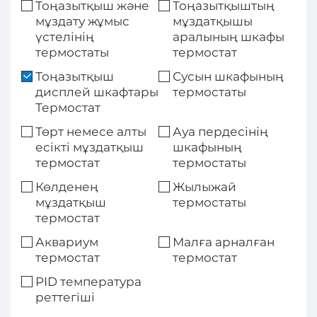
Тоңазытқыш және
Тоңазытқыштың
мұздату жұмыс
мұздатқышы
үстелінің
аралының шкафы
термостаты
термостат
Тоңазытқыш
Сусын шкафының
дисплей шкафтары
термостаты
Термостат
Төрт немесе алты
Ауа пердесінің
есікті мұздатқыш
шкафының
термостат
термостаты
Көлденең
Жылыжай
мұздатқыш
термостаты
термостат
Аквариум
Малға арналған
термостат
термостат
PID температура
реттегіші