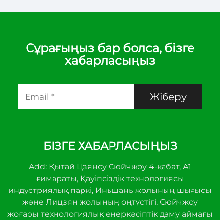
Температуралық
Контролер –
Ұйымдамалықты
жоюға арналған дәл
Сұрағыңыз бар болса, бізге
хабарласыңыз
температура
басқаруы
Жіберу
БІЗГЕ ХАБАРЛАСЫҢЫЗ
Add: Қытай Цзянсу Сюйчжоу 4-қабат, А1
ғимараты, Қауіпсіздік технологиясы
индустриялық паркі, Иньшань жолының шығысы
және Лицзян жолының оңтүстігі, Сюйчжоу
жоғары технологиялық өнеркәсіптік даму аймағы