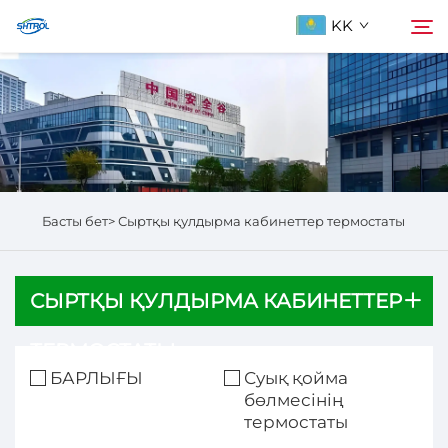
KK
Біздің туралы
Іздеу
Продукциялар
Басты бет>
Сыртқы қулдырма кабинеттер термостаты
Бізбен хабарласыңы
СЫРТҚЫ ҚУЛДЫРМА КАБИНЕТТЕР
ТЕРМОСТАТЫ
БАРЛЫҒЫ
Суық қойма
бөлмесінің
термостаты