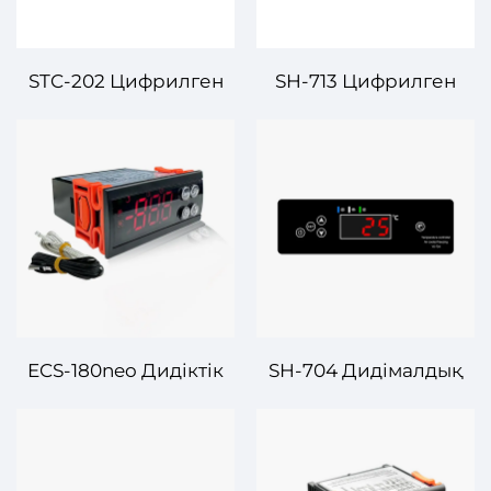
STC-202 Цифрилген
SH-713 Цифрилген
Температуралық
Температуралық
Контролер – Сіздің
Контролер –
Қолданбаларыңыз
Өнеркәсібі
үшін Тікелей және
Қолданбалары үшін
Дәл Температуралық
Тікелей және Дәл
Регулировка
Температуралық
Регулировка
ECS-180neo Дидіктік
SH-704 Дидімалдық
Температура
Температура
Контролері –
Контролері – Өзге
Қызметкерлік және
Қолданбалар үшін