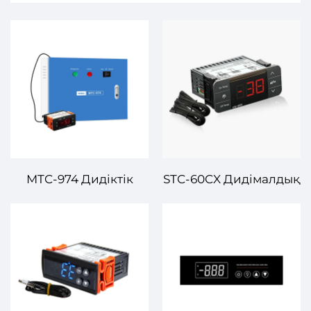
MTC-974 Дидіктік
STC-60CX Дидімалдық
Температура
Температуралық
Контролері –
Контролер – Жылу
Қызметкерлік және
және суық
Сапалы Температура
системаларына
Контролі Әртүрлі
арналған өндірістік
Қолданбалар үшін
дәлдік басқару