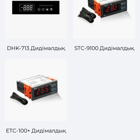
Сапалы Температура
Қалыпты және
Регулировкасы үшін
Құрылғы
Температура
Контролі
DHK-713 Дидімалдық
STC-9100 Дидімалдық
Температура
Температуралық
Контролері –
Контролер –
Өнеркәсіптік және
Кеңейтілген
Коммерциялық
системаларға
Сistemалар үшін
арналған көп түрлі
Анықтемелік
температура
Температура
басқаруы
Контролі
ETC-100+ Дидімалдық