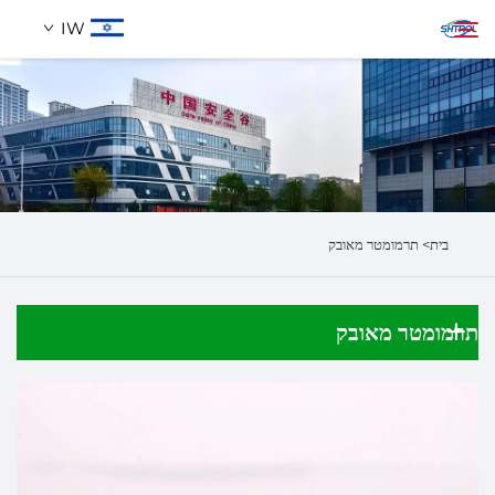
IW
אודותינו
חיפוש
מוצרים
בית>
תרמומטר מאובק
לְהִתְחַבֵּר אֵלֵינוּ
תרמומטר מאובק