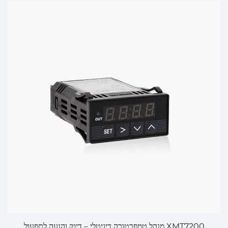
XMT7200 מנהל טמפרטורה דיגיטלי – דיוק והנעה לתפעול