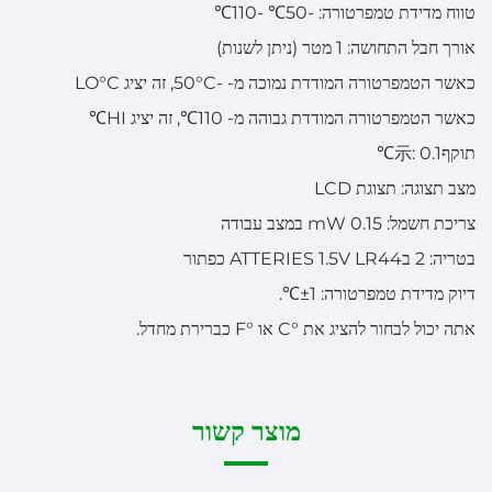
טווח מדידת טמפרטורה: -50℃ -110℃
אורך חבל התחושה: 1 מטר (ניתן לשנות)
כאשר הטמפרטורה המודדת נמוכה מ- -50°C, זה יציג LO°C
כאשר הטמפרטורה המודדת גבוהה מ- 110℃, זה יציג HI℃
תוקף示: 0.1℃
מצב תצוגה: תצוגת LCD
צריכת חשמל: 0.15 mW במצב עבודה
בטריה: 2 בATTERIES 1.5V LR44 כפתור
דיוק מדידת טמפרטורה: ±1℃.
אתה יכול לבחור להציג את °C או °F כברירת מחדל.
מוצר קשור