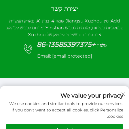
יצירת קשר
Add: סין Jiangsu Xuzhou קומה 4, בניין A1, פארק תעשיות
טכנולוגיות בטיחות, מזרחית לכביש Yinshan ומדרום לכביש ליג'יאנג,
אזור פיתוח תעשייתי היי-טק של Xuzhou
+86-13585397375
טלפון:
Email:
[email protected]
We value your privacy
We use cookies and similar tools to provide our services.
זכויות יוצרים © 2026 Xuzhou sanhe automatic
If you don't want to accept all cookies, click Personalize
control equipment Co.,LTD. כל הזכויות שמורות
cookies.
מדיניות הפרטיות