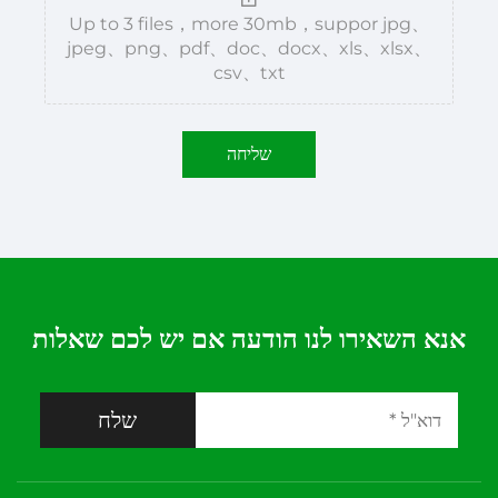
Up to 3 files，more 30mb，suppor jpg、
jpeg、png、pdf、doc、docx、xls、xlsx、
csv、txt
שליחה
אנא השאירו לנו הודעה אם יש לכם שאלות
שלח