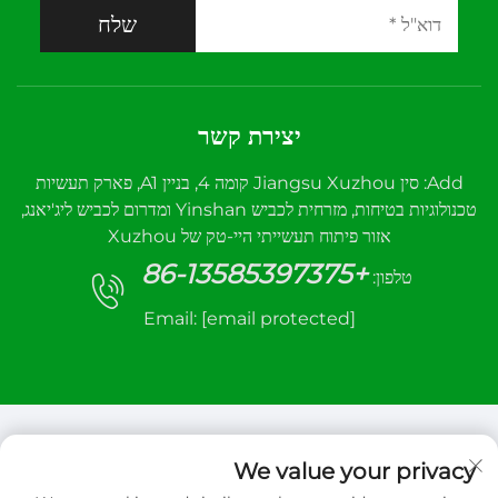
שלח
יצירת קשר
Add: סין Jiangsu Xuzhou קומה 4, בניין A1, פארק תעשיות
טכנולוגיות בטיחות, מזרחית לכביש Yinshan ומדרום לכביש ליג'יאנג,
אזור פיתוח תעשייתי היי-טק של Xuzhou
+86-13585397375
טלפון:
Email:
[email protected]
We value your privacy