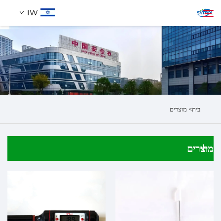
IW
אודותינו
חיפוש
מוצרים
בית>
מוצרים
לְהִתְחַבֵּר אֵלֵינוּ
מוצרים