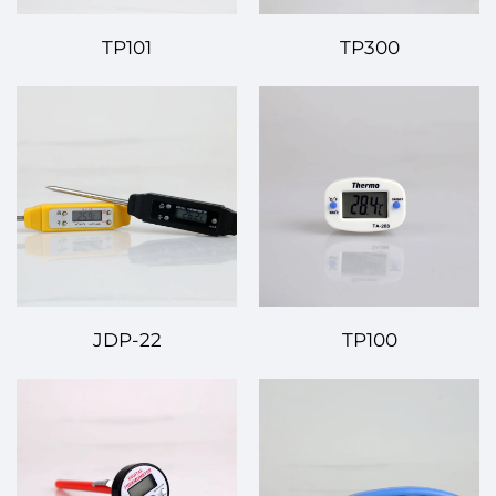
TP101
TP300
JDP-22
TP100