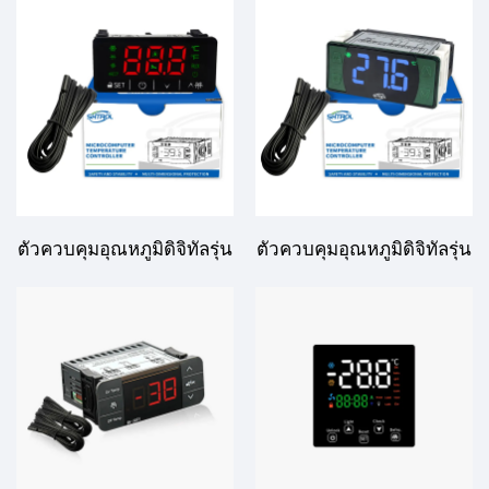
อุณหภูมิหลายขั้นตอนขั้นสูง
EVCO
สำหรับการใช้งานใน
อุตสาหกรรมและพาณิชย์
ตัวควบคุมอุณหภูมิดิจิทัลรุ่น
ตัวควบคุมอุณหภูมิดิจิทัลรุ่น
SH3B21
SH-512E สำหรับแทนที่
Fullguage