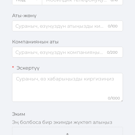
Аты-жөнү
0/100
Компаниянын аты
0/200
Эскертүү
0/1000
Эким
Эң болбоса бир экимди жүктөп алыңыз