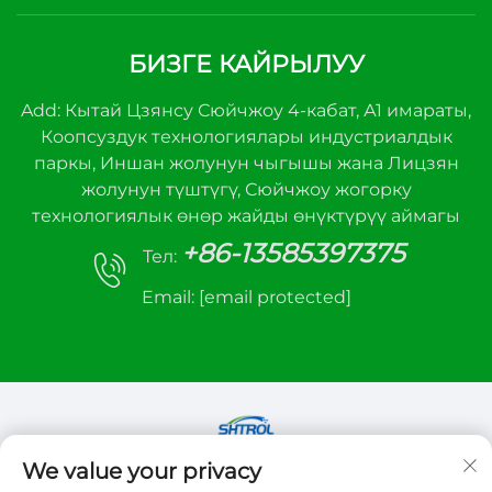
БИЗГЕ КАЙРЫЛУУ
Add: Кытай Цзянсу Сюйчжоу 4-кабат, А1 имараты,
Коопсуздук технологиялары индустриалдык
паркы, Иншан жолунун чыгышы жана Лицзян
жолунун түштүгү, Сюйчжоу жогорку
технологиялык өнөр жайды өнүктүрүү аймагы
+86-13585397375
Тел:
Email:
[email protected]
We value your privacy
Copyright © 2026 Xuzhou sanhe automatic