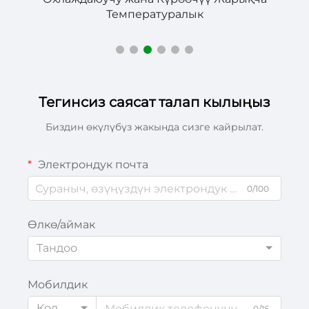
пайдаланылатын Даярлык Контрол
Тегинсиз саясат талап кылыңыз
Биздин өкүлүбүз жакында сизге кайрылат.
Электрондук почта
0/100
Өлкө/аймак
Тандоо
Мобилдик
Код
0/16