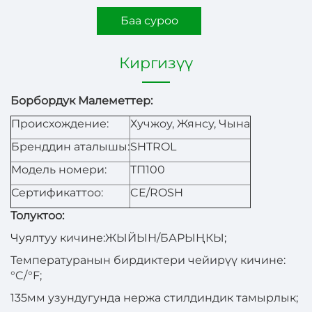
Баа суроо
Киргизүү
Борбордук Малеметтер:
Происхождение:
Хучжоу, Жянсу, Чына
Бренддин аталышы:
SHTROL
Модель номери:
ТП100
Сертификаттоо:
CE/ROSH
Толуктоо:
Чуялтуу кичине:ЖЫЙЫН/БАРЫҢКЫ;
Температуранын бирдиктери чейирүү кичине:
°C/°F;
135мм узундугунда нержа стилдиндик тамырлык;