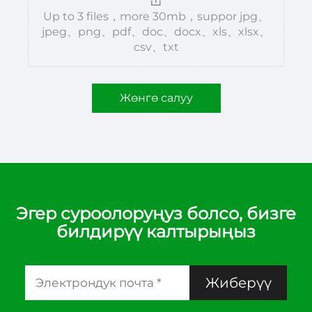
Up to 3 files，more 30mb，suppor jpg、
jpeg、png、pdf、doc、docx、xls、xlsx、
csv、txt
Жөнгө салуу
Эгер суроолоруңуз болсо, бизге
билдирүү калтырыңыз
Жиберүү