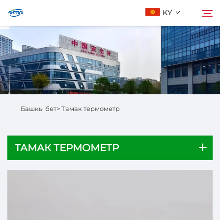
KY
Биз жөнүндө
Издөө
Продукциялар
Башкы бет>
Тамак термометр
Бизге Байланыш
ТАМАК ТЕРМОМЕТР