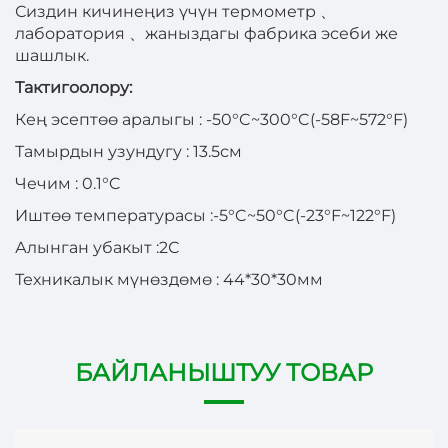
Сиздин кичинеңиз үчүн термометр
、
лаборатория
、
жаныздагы фабрика эсеби же
шашлык.
Тактигоолору:
Кең эсептөө аралыгы
:
-50°C~300°C(-58F~572°F)
Тамырдын узундугу
:
13.5см
Чечим
:
0.1°C
Иштөө температурасы
:
-5°C~50°C(-23°F~122°F)
Алынган убакыт
:
2С
Техникалык мүнөздөмө
:
44*30*30мм
БАЙЛАНЫШТУУ ТОВАР