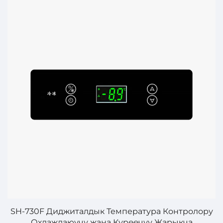
у
DHK-180D Диджиталдык Температуралык
Контролор – Саноатта жана Коммерцияда