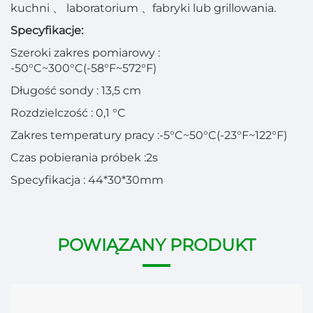
kuchni
、
laboratorium
、
fabryki lub grillowania.
Specyfikacje:
Szeroki zakres pomiarowy
:
-50°C~300°C(-58°F~572°F)
Długość sondy
:
13,5 cm
Rozdzielczość
:
0,1 °C
Zakres temperatury pracy
:
-5°C~50°C(-23°F~122°F)
Czas pobierania próbek
:
2s
Specyfikacja
:
44*30*30mm
POWIĄZANY PRODUKT