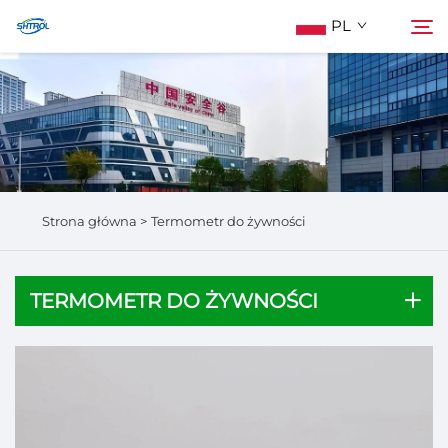
PL
O Nas
Szukaj
Produkty
Strona główna >
Termometr do żywności
Skontaktuj Się Z Nami
TERMOMETR DO ŻYWNOŚCI