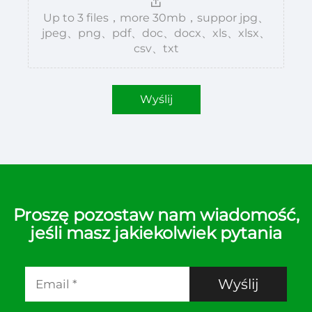
Up to 3 files，more 30mb，suppor jpg、
jpeg、png、pdf、doc、docx、xls、xlsx、
csv、txt
Wyślij
Proszę pozostaw nam wiadomość,
jeśli masz jakiekolwiek pytania
Wyślij