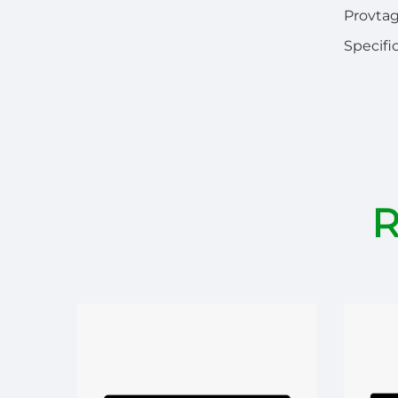
Provta
Specifi
R