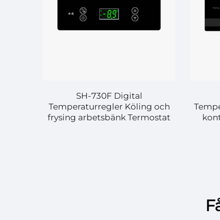
SH-730F Digital
Temperaturregler Köling och
Tempe
frysing arbetsbänk Termostat
kont
h
Få