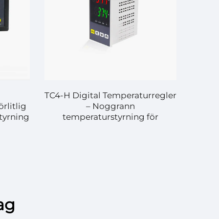
TC4-H Digital Temperaturregler
rlitlig
– Noggrann
tyrning
temperaturstyrning för
industriella och kommersiella
tillämpningar
lag