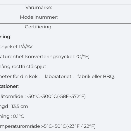
Varumärke:
Modellnummer:
Certifiering:
ning:
snyckel: PÅ/AV;
turenhet konverteringsnyckel: °C/°F;
ång rostfri stålspjut;
eter för din kök
、
laboratoriet
、
fabrik eller BBQ.
kationer:
mätområde
:
-50°C~300°C(-58F~572°F)
ängd
:
13,5 cm
ning
:
0.1°C
temperaturområde
:
-5°C~50°C(-23°F~122°F)