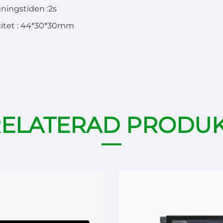
gningstiden
:
2s
citet
:
44*30*30mm
ELATERAD PRODU