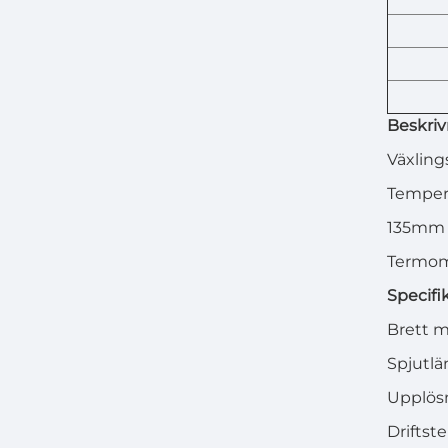
Beskriv
Växling
Tempera
135mm l
Termom
Specifi
Brett 
Spjutl
Upplös
Drifts