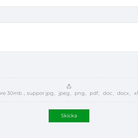
，more 30mb，suppor jpg、jpeg、png、pdf、doc、docx、xl
Skicka