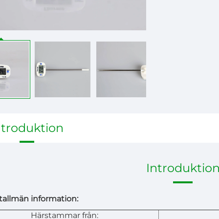
ntroduktion
Introduktio
allmän information:
Härstammar från: