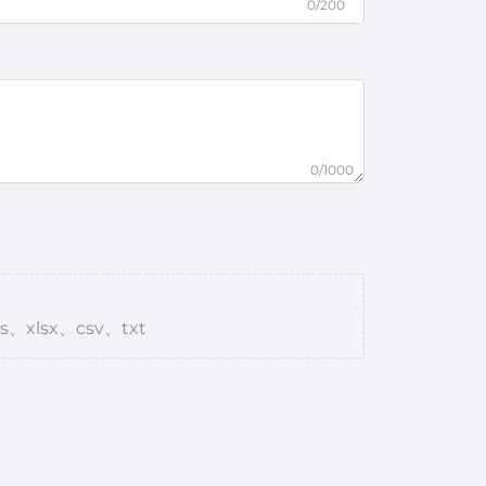
0/200
0/1000
s、xlsx、csv、txt