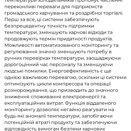
температури холодильників пропонує численні
переконливі переваги для підприємств
громадського харчування та роздрібної торгівлі.
Перш за все, ці системи забезпечують
безпрецедентну точність підтримки
температури, зменшують харчові відходи та
продовжують термін придатності продуктів.
Можливості автоматизованого моніторингу та
регулювання значно зменшують потребу в
ручних перевірках температури, заощаджуючи
дорогоцінний час персоналу та зменшуючи
людські помилки. Енергоефективність є ще
однією важливою перевагою, оскільки ці системи
оптимізують цикли компресора та операції
розморожування, що призводить до значного
зниження споживання електроенергії та
експлуатаційних витрат. Функція віддаленого
моніторингу дозволяє негайно реагувати на
будь-які аномалії температури, запобігаючи
потенційній втраті продукту та забезпечуючи
відповідність вимогам безпеки харчових