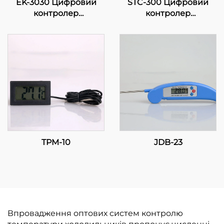
EK-3030 Цифровий
STC-300 Цифровий
контролер
контролер
температури:
температури: Точність
Прогресивне
та функціональність
регулювання
для ефективного
температури для
керування
промислових та
температурою
комерційних
застосунків
TPM-10
JDB-23
Впровадження оптових систем контролю