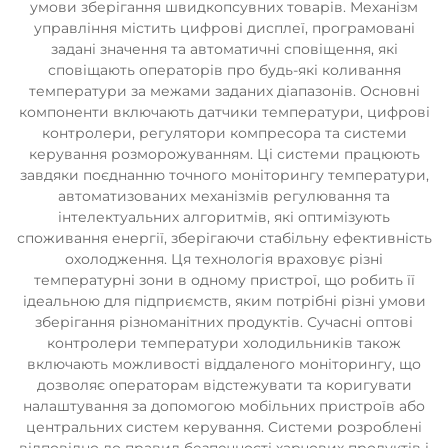
умови зберігання швидкопсувних товарів. Механізм
управління містить цифрові дисплеї, програмовані
задані значення та автоматичні сповіщення, які
сповіщають операторів про будь-які коливання
температури за межами заданих діапазонів. Основні
компоненти включають датчики температури, цифрові
контролери, регулятори компресора та системи
керування розморожуванням. Ці системи працюють
завдяки поєднанню точного моніторингу температури,
автоматизованих механізмів регулювання та
інтелектуальних алгоритмів, які оптимізують
споживання енергії, зберігаючи стабільну ефективність
охолодження. Ця технологія враховує різні
температурні зони в одному пристрої, що робить її
ідеальною для підприємств, яким потрібні різні умови
зберігання різноманітних продуктів. Сучасні оптові
контролери температури холодильників також
включають можливості віддаленого моніторингу, що
дозволяє операторам відстежувати та коригувати
налаштування за допомогою мобільних пристроїв або
центральних систем керування. Системи розроблені