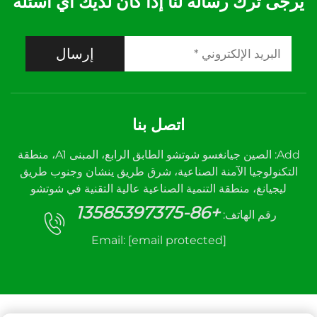
يرجى ترك رسالة لنا إذا كان لديك أي أسئلة
إرسال
اتصل بنا
Add: الصين جيانغسو شوتشو الطابق الرابع، المبنى A1، منطقة
التكنولوجيا الآمنة الصناعية، شرق طريق ينشان وجنوب طريق
ليجيانغ، منطقة التنمية الصناعية عالية التقنية في شوتشو
+86-13585397375
رقم الهاتف:
Email:
[email protected]