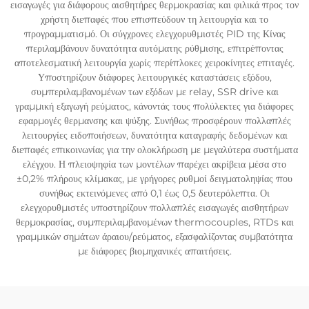
εισαγωγές για διάφορους αισθητήρες θερμοκρασίας και φιλικά προς τον
χρήστη διεπαφές που επισπεύδουν τη λειτουργία και το
προγραμματισμό. Οι σύγχρονες ελεγχορυθμιστές PID της Κίνας
περιλαμβάνουν δυνατότητα αυτόματης ρύθμισης, επιτρέποντας
αποτελεσματική λειτουργία χωρίς περίπλοκες χειροκίνητες επιταγές.
Υποστηρίζουν διάφορες λειτουργικές καταστάσεις εξόδου,
συμπεριλαμβανομένων των εξόδων με relay, SSR drive και
γραμμική εξαγωγή ρεύματος, κάνοντάς τους πολύλεκτες για διάφορες
εφαρμογές θερμανσης και ψύξης. Συνήθως προσφέρουν πολλαπλές
λειτουργίες ειδοποιήσεων, δυνατότητα καταγραφής δεδομένων και
διεπαφές επικοινωνίας για την ολοκλήρωση με μεγαλύτερα συστήματα
ελέγχου. Η πλειοψηφία των μοντέλων παρέχει ακρίβεια μέσα στο
±0,2% πλήρους κλίμακας, με γρήγορες ρυθμοί δειγματοληψίας που
συνήθως εκτεινόμενες από 0,1 έως 0,5 δευτερόλεπτα. Οι
ελεγχορυθμιστές υποστηρίζουν πολλαπλές εισαγωγές αισθητήρων
θερμοκρασίας, συμπεριλαμβανομένων thermocouples, RTDs και
γραμμικών σημάτων άραιου/ρεύματος, εξασφαλίζοντας συμβατότητα
με διάφορες βιομηχανικές απαιτήσεις.