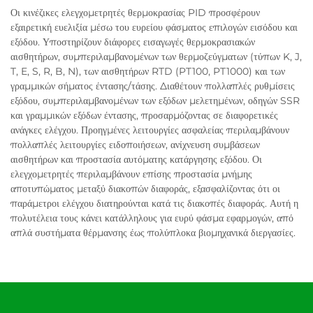
Οι κινέζικες ελεγχομετρητές θερμοκρασίας PID προσφέρουν
εξαιρετική ευελιξία μέσω του ευρείου φάσματος επιλογών εισόδου και
εξόδου. Υποστηρίζουν διάφορες εισαγωγές θερμοκρασιακών
αισθητήρων, συμπεριλαμβανομένων των θερμοζεύγματων (τύπων K, J,
T, E, S, R, B, N), των αισθητήρων RTD (PT100, PT1000) και των
γραμμικών σήματος έντασης/τάσης. Διαθέτουν πολλαπλές ρυθμίσεις
εξόδου, συμπεριλαμβανομένων των εξόδων μελετημένων, οδηγών SSR
και γραμμικών εξόδων έντασης, προσαρμόζοντας σε διαφορετικές
ανάγκες ελέγχου. Προηγμένες λειτουργίες ασφαλείας περιλαμβάνουν
πολλαπλές λειτουργίες ειδοποιήσεων, ανίχνευση συμβάσεων
αισθητήρων και προστασία αυτόματης κατάργησης εξόδου. Οι
ελεγχομετρητές περιλαμβάνουν επίσης προστασία μνήμης
αποτυπώματος μεταξύ διακοπών διαφοράς, εξασφαλίζοντας ότι οι
παράμετροι ελέγχου διατηρούνται κατά τις διακοπές διαφοράς. Αυτή η
πολυτέλεια τους κάνει κατάλληλους για ευρύ φάσμα εφαρμογών, από
απλά συστήματα θέρμανσης έως πολύπλοκα βιομηχανικά διεργασίες.