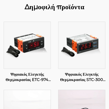
Δημοφιλή προϊόντα
Ψηφιακός Ελεγκτής
Ψηφιακός Ελεγκτής
Θερμοκρασίας ETC-974:
Θερμοκρασίας STC-300:
Υψηλής απόδοσης, ακριβής
Ακρίβεια και
έλεγχος θερμοκρασίας για
πολυσποράδα για
βιομηχανικές εφαρμογές
αποτελεσματική διαχείριση
θερμοκρασίας