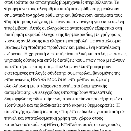
σταθερότητα σε απαιτητικές βιομηχανικές περιβάλλοντα. Τα
προηγμένα τους αλγόριθμοι αυτόματης ρύθμισης μειώνουν
σημαντικά τον χρόνο ρύθμισης και βελτιώνουν αυτόματα τους
παράμετρους ελέγχου, μειώνοντας την ανάγκη για ειδικευμένη
παρέμβαση. Αυτές οι ελεγχούσες αντιστοιχούν εξαιρετικά στη
διατήρηση ακριβού έλεγχου της θερμοκρασίας, με γρήγορους
χρόνους αντίδρασης και ελάχιστη υπερβολή, με αποτέλεσμα
βελτιωμένη ποιότητα προϊόντων και μειωμένη κατανάλωση
ενέργειας. Η χρηστική διεπαφή είναι φιλική και απλή, με σαφείς
ψηφιακές οθόνες και απλές διατάξεις κουμπιών που μειώνουν
τις απαιτήσεις κατάρτισης. Πολλά μοντέλα προσφέρουν
εκτεταμένες επιλογές σύνδεσης, συμπεριλαμβανομένης της
επικοινωνίας RS485 Modbus, επιτρέποντας άμεση
ολοκλήρωση με υπάρχοντα συστήματα βιομηχανικής
αυτομάτωσης. Οι ελεγχούσες υποστηρίζουν πολλαπλές
διαμορφώσεις ειδοποιήσεων, προστατεύοντας το εξαρτημένο
εξοπλισμό και τις διαδικασίες από ακραίες θερμοκρασίες. Η
συμπαγής σχεδιασμός τους επιτρέπει εύκολη εγκατάσταση σε
πάνελ και αποτελεσματική χρήση του χώρου στους
κατασκευαστικούς καμπίνες. Επιπλέον, αυτές οι ελεγχούσες
προσφέρουν συχνά εξαντλητική τεχνική υποστήριξη και