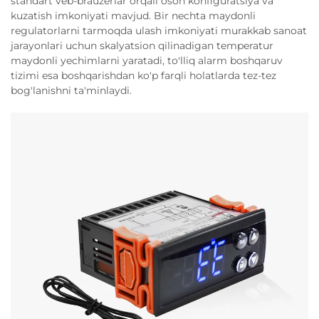
standart veb-brauzerlar orqali oson konfiguratsiya va
kuzatish imkoniyati mavjud. Bir nechta maydonli
regulatorlarni tarmoqda ulash imkoniyati murakkab sanoat
jarayonlari uchun skalyatsion qilinadigan temperatur
maydonli yechimlarni yaratadi, to'lliq alarm boshqaruv
tizimi esa boshqarishdan ko'p farqli holatlarda tez-tez
bog'lanishni ta'minlaydi.