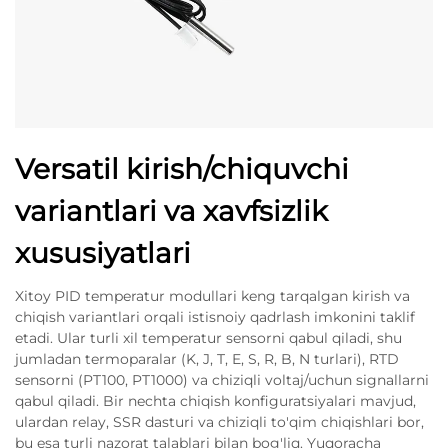
Versatil kirish/chiquvchi
variantlari va xavfsizlik
xususiyatlari
Xitoy PID temperatur modullari keng tarqalgan kirish va
chiqish variantlari orqali istisnoiy qadrlash imkonini taklif
etadi. Ular turli xil temperatur sensorni qabul qiladi, shu
jumladan termoparalar (K, J, T, E, S, R, B, N turlari), RTD
sensorni (PT100, PT1000) va chiziqli voltaj/uchun signallarni
qabul qiladi. Bir nechta chiqish konfiguratsiyalari mavjud,
ulardan relay, SSR dasturi va chiziqli to'qim chiqishlari bor,
bu esa turli nazorat talablari bilan bog'liq. Yuqoracha