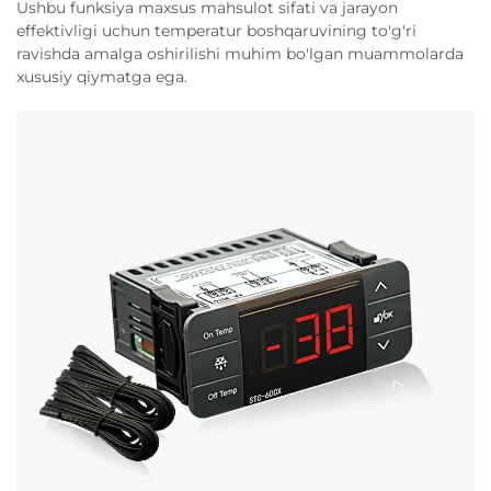
Ushbu funksiya maxsus mahsulot sifati va jarayon
effektivligi uchun temperatur boshqaruvining to'g'ri
ravishda amalga oshirilishi muhim bo'lgan muammolarda
xususiy qiymatga ega.