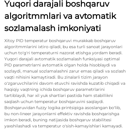
Yuqori darajali boshqaruv
algoritmmlari va avtomatik
sozlamalash imkoniyati
Xitoy PID temperatur boshqaruvi murakkab boshqaruv
algoritmmlarini ixtiro qiladi, bu esa turli sanoat jarayonlari
uchun to'g'ri temperaturni nazorat etishga yordam beradi.
Yuqori darajali avtomatik sozlamalash funksiyasi optimal
PID parametrlarni avtomatik olgan holda hisoblaydi va
sozlaydi, manual sozlamalashni zarur emas qiladi va sozlash
vaqti nihisini kamaytiradi. Bu zinalarli tizim jarayon
o'zgaruvchilarini davom etuvchi ravishda kuzatib chiqadi va
haqiqiy vaqtning ichida boshqaruv parametrlarini
tartiblaydi, har xil yuk shartlari pastida ham stabillikni
saqlash uchun temperatur boshqaruvini saqlaydi.
Boshqaruvidan fuzzy logika printsipiga asoslangan bo'lib,
bu non-lineer jarayonlarni effektiv ravishda boshqarishga
imkon beradi, buning natijasida boshqaruv stabilitesi
yaxshilashadi va temperatur o'sish-kamayishlari kamayadi.