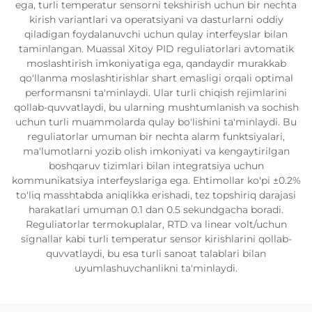
ega, turli temperatur sensorni tekshirish uchun bir nechta
kirish variantlari va operatsiyani va dasturlarni oddiy
qiladigan foydalanuvchi uchun qulay interfeyslar bilan
taminlangan. Muassal Xitoy PID reguliatorlari avtomatik
moslashtirish imkoniyatiga ega, qandaydir murakkab
qo'llanma moslashtirishlar shart emasligi orqali optimal
performansni ta'minlaydi. Ular turli chiqish rejimlarini
qollab-quvvatlaydi, bu ularning mushtumlanish va sochish
uchun turli muammolarda qulay bo'lishini ta'minlaydi. Bu
reguliatorlar umuman bir nechta alarm funktsiyalari,
ma'lumotlarni yozib olish imkoniyati va kengaytirilgan
boshqaruv tizimlari bilan integratsiya uchun
kommunikatsiya interfeyslariga ega. Ehtimollar ko'pi ±0.2%
to'liq masshtabda aniqlikka erishadi, tez topshiriq darajasi
harakatlari umuman 0.1 dan 0.5 sekundgacha boradi.
Reguliatorlar termokuplalar, RTD va linear volt/uchun
signallar kabi turli temperatur sensor kirishlarini qollab-
quvvatlaydi, bu esa turli sanoat talablari bilan
uyumlashuvchanlikni ta'minlaydi.