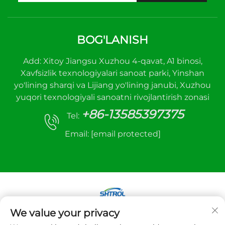
BOG'LANISH
Add: Xitoy Jiangsu Xuzhou 4-qavat, A1 binosi,
Xavfsizlik texnologiyalari sanoat parki, Yinshan
yo'lining sharqi va Lijiang yo'lining janubi, Xuzhou
yuqori texnologiyali sanoatni rivojlantirish zonasi
+86-13585397375
Tel:
Email:
[email protected]
We value your privacy
Mualliflik huquqi © 2025 Xuzhou sanhe avtomatik