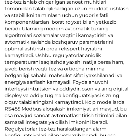
tez-tez ishlab chiqarilgan sanoat muhitlari
tomonidan talab qilinadigan uzun muddatli ishlash
va stabillikni ta'minlash uchun yuqori sifatli
komponentlardan iborat ro'yxat bilan yetkazib
beradi. Ularning modern avtomatik tuning
algoritmlari sozlamalar vaqtini kamaytirish va
avtomatik ravishda boshqaruv parametrlarini
optimallashtirish orqali ekspert hayratini
kamaytiradi. Ushbu regulyatorlar aniqlik
temperaturani saqlashda yaxshi natija bersa ham,
javob berish vaqti tez va ortiqcha minimal
bo'lganligi sababli mahsulot sifati yaxshilanadi va
energiya sarflash kamayadi. Foydalanuvchi
interfeysi intuitsion va oddiydir, oson va aniq digital
displey va oddiy tugma konfiguratsiyasi sizning
o'quv talablaringizni kamaytiradi. Ko'p modellarda
RS485 Modbus aloqalash imkoniyatlari mavjud, bu
esa mavjud sanoat avtomatlashtirish tizimlari bilan
samarali integratsiya qilish imkonini beradi.
Regulyatorlar tez-tez harakatlangan alarm
konfiguratsiyalari bilan yetkazib beradi, bu esa