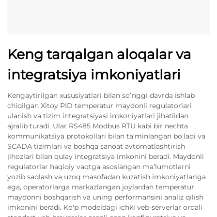
Keng tarqalgan aloqalar va
integratsiya imkoniyatlari
Kengaytirilgan xususiyatlari bilan soʻnggi davrda ishlab
chiqilgan Xitoy PID temperatur maydonli regulatorlari
ulanish va tizim integratsiyasi imkoniyatlari jihatiidan
ajralib turadi. Ular RS485 Modbus RTU kabi bir nechta
kommunikatsiya protokollari bilan ta'minlangan bo'ladi va
SCADA tizimlari va boshqa sanoat avtomatlashtirish
jihozlari bilan qulay integratsiya imkonini beradi. Maydonli
regulatorlar haqiqiy vaqtga asoslangan ma'lumotlarni
yozib saqlash va uzoq masofadan kuzatish imkoniyatlariga
ega, operatorlarga markazlangan joylardan temperatur
maydonni boshqarish va uning performansini analiz qilish
imkonini beradi. Ko'p modeldagi ichki veb-serverlar orqali