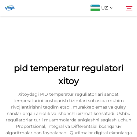
UZ
Biz Haqimizda
Qidiruv
Mahsulotlar
pid temperatur regulatori
Biz bilan bog'lanish
xitoy
Xitoydagi PID temperatur reguliatorlari sanoat
temperaturini boshqarish tizimlari sohasida muhim
rivojlantirishni taqdim etadi, murakkab emas va qulay
narxlar orqali aniqlik va ishonchli xizmat ko'rsatadi. Ushbu
reguliatorlar turli muammolarda aniqlashni saqlash uchun
Proportsional, Integral va Differentsial boshqaruv
algoritmalaridan foydalanadi. Qurilmalar digital ekranlarga