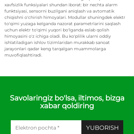
xavfsizlik funksiyalari shundan iborat: bir nechta alarm
funktsiyasi, sensorni buzilgani aniqlash va avtomatik
chiqishni o'chirish himoyalari. Modullar shuningdek elektr
to'qimi yuzaga kelganda nazorat parametrlarini saqlash
uchun elektr to'qimi yuqori bo'lganda eslab qolish
himoyasini o'z ichiga oladi. Bu ko'plilik ularni oddiy
ishlatiladigan ishlov tizimlaridan murakkab sanoat
jarayonlari qadar keng tarqalgan muammolarga
muvofiqlashtiradi.
Savolaringiz bo'lsa, iltimos, bizga
xabar qoldiring
YUBORISH