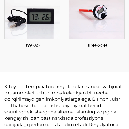
JW-30
JDB-20B
Xitoy pid temperature regulatorlari sanoat va tijorat
muammolari uchun mos keladigan bir necha
qo'rqirilmaydigan imkoniyatlarga ega. Birinchi, ular
pul bahosi jihatidan istisnoiy qiymat beradi,
shuningdek, shargona alternativlarning ko'pgina
kengayishi dan past narxlarda professiyonal
darajadagi performans taqdim etadi. Regulyatorlar