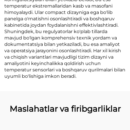
temperatur ekstremallaridan kasb va masofani
himoyalaydi. Ular compact dizayniga ega bo'lib
panelga o'rnatishni osonlashtiradi va boshqaruv
kabinetida joydan foydalanishni effektivlashtiradi.
Shuningdek, bu regulyatorlar ko'plab tillarda
mavjud bo'lgan komprehensiv texnik yordam va
dokumentatsiya bilan yetkaziladi, bu esa amaliyot
va operatsiya jarayonini osonlashtiradi. Har xil kirish
va chiqish variantlari mavjudligi tizim dizayni va
amaliyotini keyinchalikka qoldirish uchun
temperatur sensorlari va boshqaruv qurilmalari bilan
uyumli bo'lishiga imkon beradi.
Maslahatlar va firibgarliklar