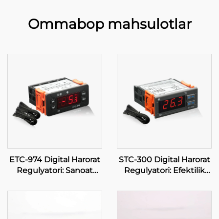
Ommabop mahsulotlar
ETC-974 Digital Harorat
STC-300 Digital Harorat
Regulyatori: Sanoat
Regulyatori: Efektilik
Ta'riflari Uchun Yuqori
uchun Aniqlik va
Darajali, Aniq Haroratni
Ko'pfunksionallik
Boshqarish