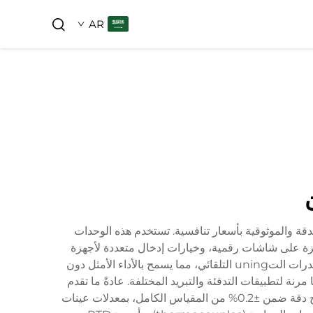
AR
ارة، حيث تقدم الدقة والموثوقية بأسعار تنافسية. تستخدم هذه الوحدات
زة على شاشات رقمية، وخيارات إدخال متعددة لأجهزة
استشعار درجات الحرارة المختلفة، وواجهات سهلة الاستخدام تبسط التشغيل والبرمجة. يدمج التحكم PID الحديث من الصين قدرات التuning التلقائي، مما يسمح بالأداء الأمثل دون
اي، ومحرك SSR، والإخراج الحالي الخطي، مما يجعلها مرنة لتطبيقات التدفئة والتبريد المختلفة. عادةً ما تقدم
هذه الأجهزة وظائف إنذار متعددة، وقدرات تسجيل البيانات، وواجهات اتصال لتكاملها مع أنظمة التحكم الأكبر. توفر معظم النماذج دقة ضمن ±0.2% من المقياس الكامل، بمعدلات عينات