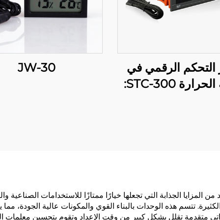
 التحكم الرقمي في
JW-30
درجة الحرارة STC-300:
والمرونة لإدارة فعالة
لدرجة الحرارة
في درجة الحرارة PID الصينية العديد من المزايا الجذابة التي تجعلها خيارًا ممتازًا للاستخدام
بية الكثيرة. تتسم هذه الوحدات بالبناء القوي والمكونات عالية الجودة، م
تي متقدمة تقلل بشكل كبير من وقت الإعداد وتقوم بتحسين معلمات التحكم