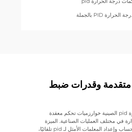
ت درجة الحرارة pid
حرارة PID بالجملة
متقدمة وقدرات ضبط
تستخدم متحكمات درجة الحرارة pid الصينية خوارزميات تحكم معقدة
رة في مختلف العمليات الصناعية. الميزة
الخاصة بالضبط التلقائي تقوم بحساب وإعداد المعلمات الأمثل لـ pid تلقائيًا،