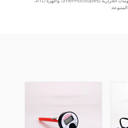
سريعة تتراوح عادة بين 0.1 إلى 0.5 ثانية. تدعم وحدات التحكم مدخلات مستشعرات درجة حرارة متعددة، بما في ذلك المقاومات الحرارية (thermocouples)، وأجهزة RTD،
المتنوعة.