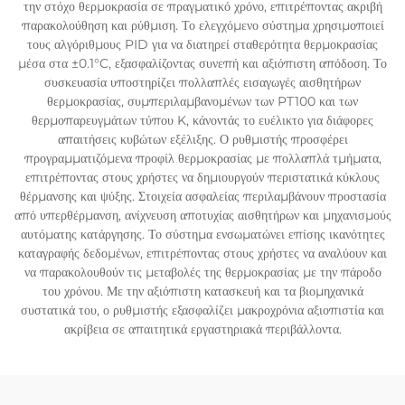
την στόχο θερμοκρασία σε πραγματικό χρόνο, επιτρέποντας ακριβή
παρακολούθηση και ρύθμιση. Το ελεγχόμενο σύστημα χρησιμοποιεί
τους αλγόριθμους PID για να διατηρεί σταθερότητα θερμοκρασίας
μέσα στα ±0.1°C, εξασφαλίζοντας συνεπή και αξιόπιστη απόδοση. Το
συσκευασία υποστηρίζει πολλαπλές εισαγωγές αισθητήρων
θερμοκρασίας, συμπεριλαμβανομένων των PT100 και των
θερμοπαρευγμάτων τύπου K, κάνοντάς το ευέλικτο για διάφορες
απαιτήσεις κυβώτων εξέλιξης. Ο ρυθμιστής προσφέρει
προγραμματιζόμενα προφίλ θερμοκρασίας με πολλαπλά τμήματα,
επιτρέποντας στους χρήστες να δημιουργούν περιστατικά κύκλους
θέρμανσης και ψύξης. Στοιχεία ασφαλείας περιλαμβάνουν προστασία
από υπερθέρμανση, ανίχνευση αποτυχίας αισθητήρων και μηχανισμούς
αυτόματης κατάργησης. Το σύστημα ενσωματώνει επίσης ικανότητες
καταγραφής δεδομένων, επιτρέποντας στους χρήστες να αναλύουν και
να παρακολουθούν τις μεταβολές της θερμοκρασίας με την πάροδο
του χρόνου. Με την αξιόπιστη κατασκευή και τα βιομηχανικά
συστατικά του, ο ρυθμιστής εξασφαλίζει μακροχρόνια αξιοπιστία και
ακρίβεια σε απαιτητικά εργαστηριακά περιβάλλοντα.