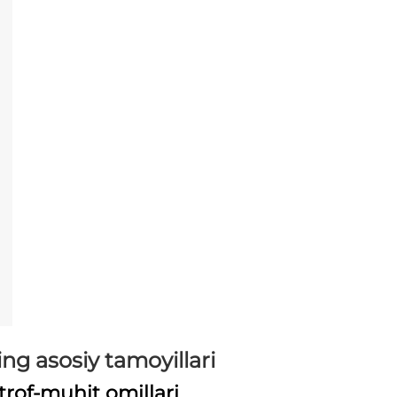
ng asosiy tamoyillari
atrof-muhit omillari