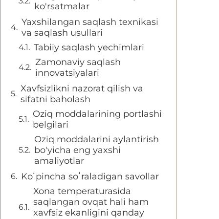
ko'rsatmalar
Yaxshilangan saqlash texnikasi
va saqlash usullari
Tabiiy saqlash yechimlari
Zamonaviy saqlash
innovatsiyalari
Xavfsizlikni nazorat qilish va
sifatni baholash
Oziq moddalarining portlashi
belgilari
Oziq moddalarini aylantirish
bo'yicha eng yaxshi
amaliyotlar
Koʻpincha soʻraladigan savollar
Xona temperaturasida
saqlangan ovqat hali ham
xavfsiz ekanligini qanday