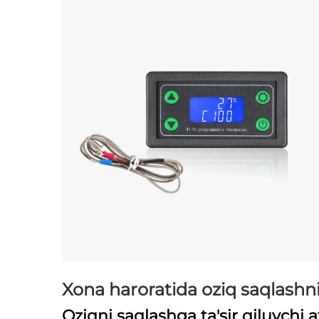
Xona haroratida oziq saqlashni
Oziqni saqlashga ta'sir qiluvchi 