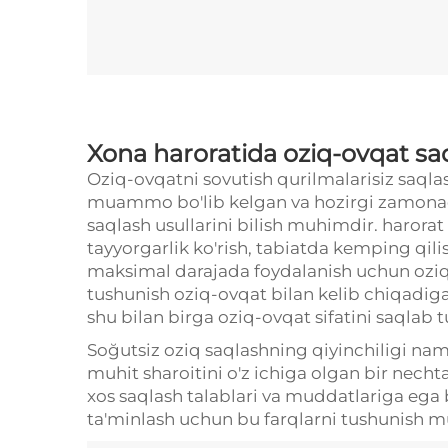
Xona haroratida oziq-ovqat saq
Oziq-ovqatni sovutish qurilmalarisiz sa
muammo bo'lib kelgan va hozirgi zamonad
saqlash usullarini bilish muhimdir.
harorat
tayyorgarlik ko'rish, tabiatda kemping qili
maksimal darajada foydalanish uchun oziq
tushunish oziq-ovqat bilan kelib chiqadiga
shu bilan birga oziq-ovqat sifatini saqlab t
Soğutsiz oziq saqlashning qiyinchiligi namli
muhit sharoitini o'z ichiga olgan bir nechta 
xos saqlash talablari va muddatlariga ega bo'
ta'minlash uchun bu farqlarni tushunish 