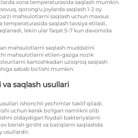
atlarda xona temperaturasida saqlash mumkin.
 sovuq, qorong'u joylarda saqlash 1-2 oy
 ba'zi mahsulotlarni saqlash uchun maxsus
a temperaturasida saqlash tavsiya etiladi,
saqlanadi, lekin ular faqat 5-7 kun davomida
dan mahsulotlarni saqlash muddatini
vchi mahsulotlarni etilen-gazga nozik
 olxurilarni kartoshkadan uzoqroq saqlash
shiga sabab bo'lishi mumkin.
 va saqlash usullari
ullari ishonchli yechimlar taklif qiladi.
nishi uchun kerak bo'lgan namlikni olib
ishni oldaydigan foydali bakteriyalarni
lov berish go'sht va baliqlarni saqlashda
 usullardir.