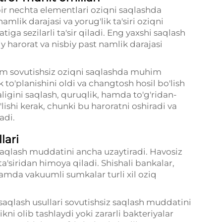
ir nechta elementlari oziqni saqlashda
amlik darajasi va yorug'lik ta'siri oziqni
iga sezilarli ta'sir qiladi. Eng yaxshi saqlash
y harorat va nisbiy past namlik darajasi
ham sovutishsiz oziqni saqlashda muhim
 to'planishini oldi va changtosh hosil bo'lish
aligini saqlash, quruqlik, hamda to'g'ridan-
ishi kerak, chunki bu haroratni oshiradi va
adi.
lari
 saqlash muddatini ancha uzaytiradi. Havosiz
ta'siridan himoya qiladi. Shishali bankalar,
hamda vakuumli sumkalar turli xil oziq
y saqlash usullari sovutishsiz saqlash muddatini
ni olib tashlaydi yoki zararli bakteriyalar