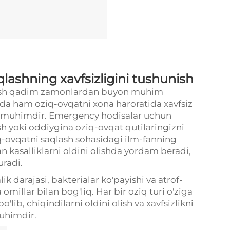
lashning xavfsizligini tushunish
qlash qadim zamonlardan buyon muhim
a ham oziq-ovqatni xona haroratida xavfsiz
muhimdir. Emergency hodisalar uchun
sh yoki oddiygina oziq-ovqat qutilaringizni
-ovqatni saqlash sohasidagi ilm-fanning
n kasalliklarni oldini olishda yordam beradi,
uradi.
k darajasi, bakterialar ko'payishi va atrof-
omillar bilan bog'liq. Har bir oziq turi o'ziga
lib, chiqindilarni oldini olish va xavfsizlikni
muhimdir.