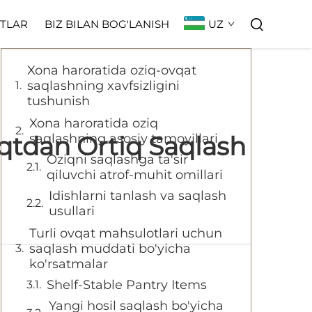
Mundarija
UZ
TLAR
BIZ BILAN BOG'LANISH
Xona haroratida oziq-ovqat
saqlashning xavfsizligini
tushunish
Xona haroratida oziq
qtdan Ortiq Saqlash
saqlashning asosiy tamoyillari
Oziqni saqlashga ta'sir
qiluvchi atrof-muhit omillari
Idishlarni tanlash va saqlash
usullari
Turli ovqat mahsulotlari uchun
saqlash muddati bo'yicha
ko'rsatmalar
Shelf-Stable Pantry Items
Yangi hosil saqlash bo'yicha