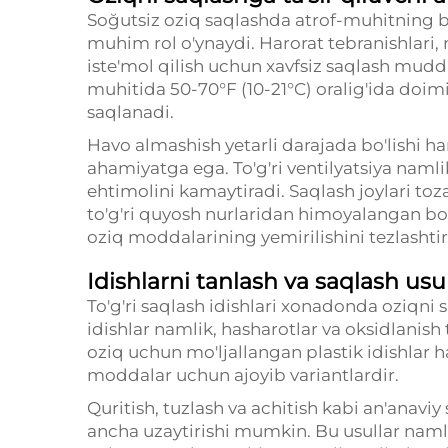
Soğutsiz oziq saqlashda atrof-muhitning b
muhim rol o'ynaydi. Harorat tebranishlari, n
iste'mol qilish uchun xavfsiz saqlash muddat
muhitida 50-70°F (10-21°C) oralig'ida doimi
saqlanadi.
Havo almashish yetarli darajada bo'lishi 
ahamiyatga ega. To'g'ri ventilyatsiya namlik
ehtimolini kamaytiradi. Saqlash joylari toz
to'g'ri quyosh nurlaridan himoyalangan bo'l
oziq moddalarining yemirilishini tezlashtir
Idishlarni tanlash va saqlash usul
To'g'ri saqlash idishlari xonadonda oziqni
idishlar namlik, hasharotlar va oksidlanish 
oziq uchun mo'ljallangan plastik idishlar 
moddalar uchun ajoyib variantlardir.
Quritish, tuzlash va achitish kabi an'anavi
ancha uzaytirishi mumkin. Bu usullar namlik