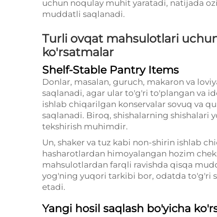
uchun noqulay muhit yaratadi, natijada oz
muddatli saqlanadi.
Turli ovqat mahsulotlari uchu
ko'rsatmalar
Shelf-Stable Pantry Items
Donlar, masalan, guruch, makaron va lovi
saqlanadi, agar ular to'g'ri to'plangan va i
ishlab chiqarilgan konservalar sovuq va qu
saqlanadi. Biroq, shishalarning shishalari 
tekshirish muhimdir.
Un, shaker va tuz kabi non-shirin ishlab c
hasharotlardan himoyalangan hozim cheksiz
mahsulotlardan farqli ravishda qisqa mudd
yog'ning yuqori tarkibi bor, odatda to'g'ri
etadi.
Yangi hosil saqlash bo'yicha ko'