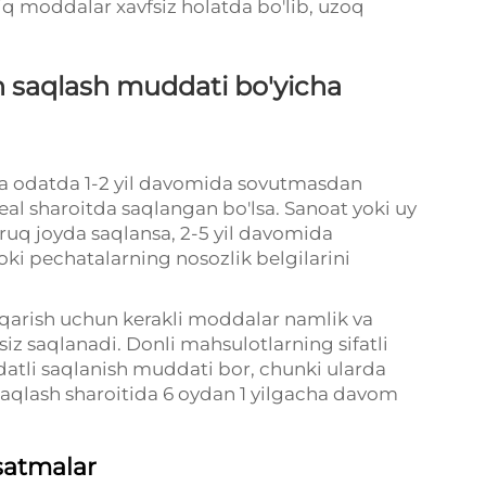
iq moddalar xavfsiz holatda bo'lib, uzoq
n saqlash muddati bo'yicha
ya odatda 1-2 yil davomida sovutmasdan
deal sharoitda saqlangan bo'lsa. Sanoat yoki uy
ruq joyda saqlansa, 2-5 yil davomida
yoki pechatalarning nosozlik belgilarini
hiqarish uchun kerakli moddalar namlik va
 saqlanadi. Donli mahsulotlarning sifatli
atli saqlanish muddati bor, chunki ularda
 saqlash sharoitida 6 oydan 1 yilgacha davom
rsatmalar