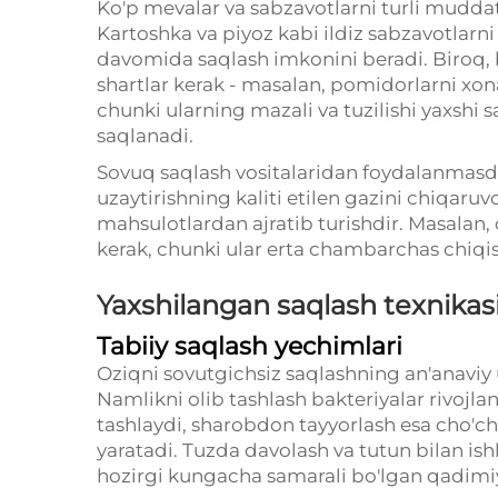
Ko'p mevalar va sabzavotlarni turli mudd
Kartoshka va piyoz kabi ildiz sabzavotlarni
davomida saqlash imkonini beradi. Biroq,
shartlar kerak - masalan, pomidorlarni xon
chunki ularning mazali va tuzilishi yaxshi 
saqlanadi.
Sovuq saqlash vositalaridan foydalanmas
uzaytirishning kaliti etilen gazini chiqaru
mahsulotlardan ajratib turishdir. Masalan,
kerak, chunki ular erta chambarchas chiqi
Yaxshilangan saqlash texnikasi
Tabiiy saqlash yechimlari
Oziqni sovutgichsiz saqlashning an'anaviy us
Namlikni olib tashlash bakteriyalar rivojla
tashlaydi, sharobdon tayyorlash esa cho'ch
yaratadi. Tuzda davolash va tutun bilan ish
hozirgi kungacha samarali bo'lgan qadimiy