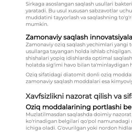
Sirkaga asoslangan saqlash usullari bakteriy
yaratadi. Bu usul xususan sabzavotlar uchun
muddatini tayyorlash va saqlashning to'g'ri 
mumkin.
Zamonaviy saqlash innovatsiyala
Zamonaviy oziq saqlash yechimlari yangi te
usullarga tayangan holda ishlab chiqilgan.
shishalari yopiq idishlarda optimal saqlas
holatda sig'imi havo bilan ta'minlaydigan 
Oziq sifatidagi diatomit donli oziq modda
zamonaviy saqlash moddalari esa kimyoviy
Xavfsizlikni nazorat qilish va s
Oziq moddalarining portlashi bel
Muzlatilmasdan saqlashda doimiy nazora
ko'rinadigan belgilari qo'pol namunadagi ra
ichiga oladi. G'ovurilgan yoki nordon hidl