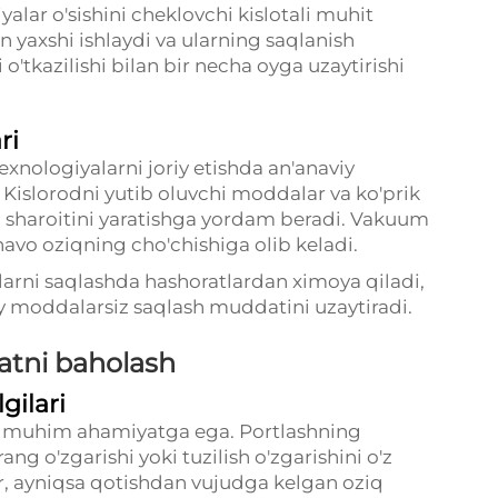
alar o'sishini cheklovchi kislotali muhit
 yaxshi ishlaydi va ularning saqlanish
o'tkazilishi bilan bir necha oyga uzaytirishi
ri
xnologiyalarni joriy etishda an'anaviy
 Kislorodni yutib oluvchi moddalar va ko'prik
h sharoitini yaratishga yordam beradi. Vakuum
havo oziqning cho'chishiga olib keladi.
larni saqlashda hashoratlardan ximoya qiladi,
 moddalarsiz saqlash muddatini uzaytiradi.
ifatni baholash
gilari
t muhim ahamiyatga ega. Portlashning
ng o'zgarishi yoki tuzilish o'zgarishini o'z
ar, ayniqsa qotishdan vujudga kelgan oziq