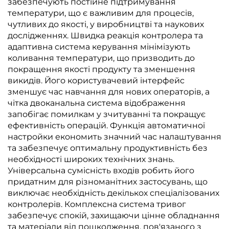
забезпечують постійне підтримування
температури, що є важливим для процесів,
чутливих до якості, у виробництві та наукових
дослідженнях. Швидка реакція контролера та
адаптивна система керування мінімізують
коливання температури, що призводить до
покращення якості продукту та зменшення
викидів. Його користувачевий інтерфейс
зменшує час навчання для нових операторів, а
чітка двоканальна система відображення
запобігає помилкам у зчитуванні та покращує
ефективність операцій. Функція автоматичної
настройки економить значний час налаштування
та забезпечує оптимальну продуктивність без
необхідності широких технічних знань.
Універсальна сумісність входів робить його
придатним для різноманітних застосувань, що
виключає необхідність декількох спеціалізованих
контролерів. Комплексна система тривог
забезпечує спокій, захищаючи цінне обладнання
та матеріали від пошкодження, пов'язаного з