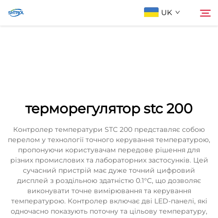
UK
Про компанію
Пошук
Продукти
терморегулятор stc 200
Зв'яжіться з нами
Контролер температури STC 200 представляє собою
перелом у технології точного керування температурою,
пропонуючи користувачам передове рішення для
різних промислових та лабораторних застосунків. Цей
сучасний пристрій має дуже точний цифровий
дисплей з роздільною здатністю 0.1°C, що дозволяє
виконувати точне вимірювання та керування
температурою. Контролер включає дві LED-панелі, які
одночасно показують поточну та цільову температуру,