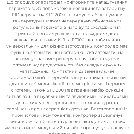
що спрощує операторам моніторинг та налаштування
параметрів. За допомогою інноваційного алгоритму
PID-керування STC 200 підтримує стабільні умови
температури шляхом неперервних обчислень та
регулювань параметрів нагріву та охолодження.
Пристрій підтримує кілька типів вхідних даних,
включаючи датчики K, J та PT100, що робить його
універсальним для різних застосувань. Контролер має
функцію автоматичної настройки, яка автоматично
оптимізує параметри керування, забезпечуючи
оптимальну продуктивність без складних ручних
налагоджень. Компактний дизайн включає
користувацький інтерфейс з інтуїтивними кнопками
для швидкої модифікації параметрів та моніторингу
системи. Також STC 200 має повний набір функцій
сигналізації з візуальними та звуковими індикаторами
для захисту від перевищення температури та
сповіщень про несправність датчика. Виготовлений із
промислових компонентів, контролер забезпечує
виняткову надійність та довговічність у вимогливих
умовах, а його модульний дизайн спрощує установку та