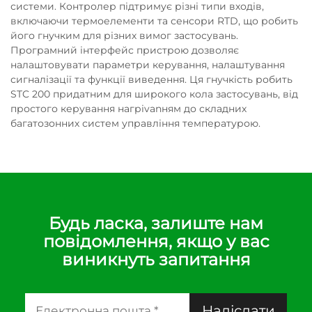
системи. Контролер підтримує різні типи входів,
включаючи термоелементи та сенсори RTD, що робить
його гнучким для різних вимог застосувань.
Програмний інтерфейс пристрою дозволяє
налаштовувати параметри керування, налаштування
сигналізації та функції виведення. Ця гнучкість робить
STC 200 придатним для широкого кола застосувань, від
простого керування нагріvanням до складних
багатозонних систем управління температурою.
Будь ласка, залиште нам
повідомлення, якщо у вас
виникнуть запитання
Надіслати