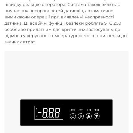
швидку реакцію оператора. Система також включає
виявлення несправностей датчиків, автоматично
вимикаючи операції при виявленні несправності
датчика. Ці всебічні функції безпеки роблять STC 200
особливо придатним для критичних застосувань, де
відмова у керуванні температурою може призвести до
значних втрат.