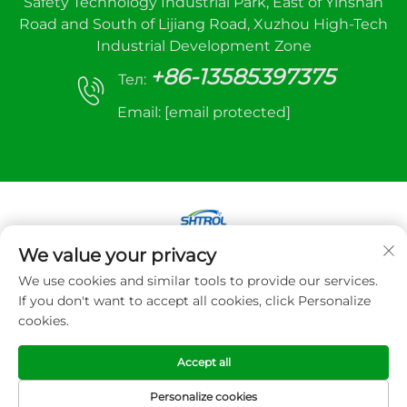
Safety Technology Industrial Park, East of Yinshan
Road and South of Lijiang Road, Xuzhou High-Tech
Industrial Development Zone
+86-13585397375
Тел:
Email:
[email protected]
We value your privacy
Авторське право © 2025 Xuzhou sanhe
We use cookies and similar tools to provide our services.
automatic control equipment Co., LTD. Всі права
If you don't want to accept all cookies, click Personalize
захищено
cookies.
Політика конфіденційності
Accept all
Personalize cookies