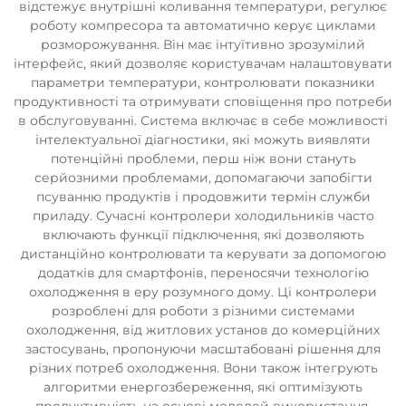
відстежує внутрішні коливання температури, регулює
роботу компресора та автоматично керує циклами
розморожування. Він має інтуїтивно зрозумілий
інтерфейс, який дозволяє користувачам налаштовувати
параметри температури, контролювати показники
продуктивності та отримувати сповіщення про потреби
в обслуговуванні. Система включає в себе можливості
інтелектуальної діагностики, які можуть виявляти
потенційні проблеми, перш ніж вони стануть
серйозними проблемами, допомагаючи запобігти
псуванню продуктів і продовжити термін служби
приладу. Сучасні контролери холодильників часто
включають функції підключення, які дозволяють
дистанційно контролювати та керувати за допомогою
додатків для смартфонів, переносячи технологію
охолодження в еру розумного дому. Ці контролери
розроблені для роботи з різними системами
охолодження, від житлових установ до комерційних
застосувань, пропонуючи масштабовані рішення для
різних потреб охолодження. Вони також інтегрують
алгоритми енергозбереження, які оптимізують