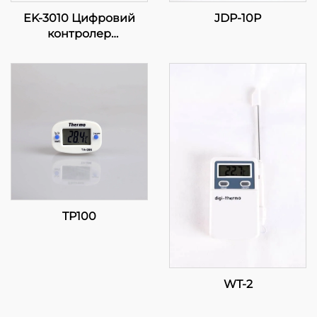
EK-3010 Цифровий
JDP-10P
контролер
температури: Точність
у ваших руках
TP100
WT-2