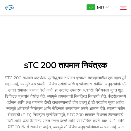
MR
आमच्याबद्दल
शोधा
उत्पादे
sTC 200 तापमान नियंत्रक
आम्हाला संपर्क करा
STC 200 तापमान कंट्रोलर प्रसिद्धतया तापमान प्रबंधन तंत्रज्ञानातील एक महत्त्वपूर्ण
बदल आहे, ज्यामुळे वापरकर्तांना विविध उद्योगी आणि प्रयोगशाळा संबंधित अनुप्रयोगांसाठी
उन्नत समाधान प्रदान केले जाते. हा उत्कृष्ट उपकरण ०.१°सी निर्णयकता युक्त शुद्ध
डिजिटल प्रदर्शन देखील देते, ज्यामुळे तापमानाची नियंत्रित निगडणी होते. कंट्रोलरमध्ये
वर्तमान आणि लक्ष तापमान दोन्ही दाखवण्यासाठी दोन डब्ल्यू ई डी प्रदर्शन युक्त आहेत,
ज्यामुळे ऑपरेटर्स नियंत्रण आणि सेटिंग्सचे समायोजन करणे आसान होते. त्याच्या नवीन
बीआयडी (PID) नियंत्रण एल्गोरिदमामुळे, STC 200 तापमान स्थिरता ठेवण्यासाठी
गरमी आणि थंडी पैरामीटर सतत गणना करते आणि समायोजित करते. यात K, J, आणि
PT100 सेंसर्स समाविष्ट आहेत, ज्यामुळे तो विविध अनुप्रयोगांमध्ये व्यापक आहे. यात