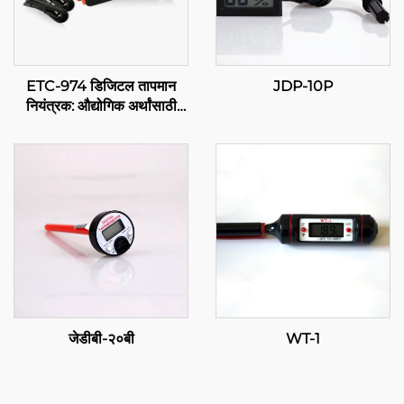
ETC-974 डिजिटल तापमान
JDP-10P
नियंत्रक: औद्योगिक अर्थांसाठी
उच्च कार्यक्षमतेचे, परिशुद्ध तापमान
नियंत्रण
जेडीबी-२०बी
WT-1