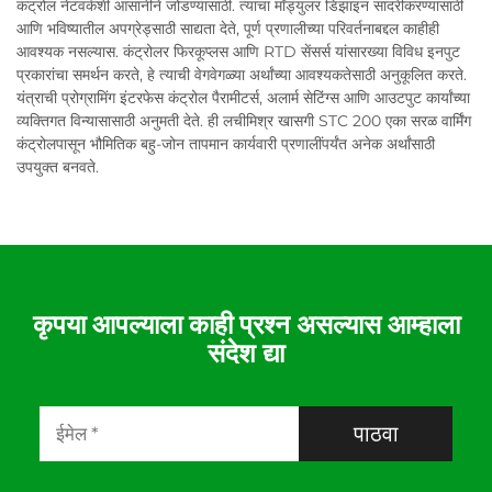
कंट्रोल नेटवर्कशी आसानीने जोडण्यासाठी. त्याचा मॉड्युलर डिझाइन सादरीकरण्यासाठी
आणि भविष्यातील अपग्रेड्साठी साद्यता देते, पूर्ण प्रणालीच्या परिवर्तनाबद्दल काहीही
आवश्यक नसल्यास. कंट्रोलर फिरकूप्लस आणि RTD सेंसर्स यांसारख्या विविध इनपुट
प्रकारांचा समर्थन करते, हे त्याची वेगवेगळ्या अर्थांच्या आवश्यकतेसाठी अनुकूलित करते.
यंत्राची प्रोग्रामिंग इंटरफेस कंट्रोल पैरामीटर्स, अलार्म सेटिंग्स आणि आउटपुट कार्यांच्या
व्यक्तिगत विन्यासासाठी अनुमती देते. ही लचीमिश्र खासगी STC 200 एका सरळ वार्मिंग
कंट्रोलपासून भौमितिक बहु-जोन तापमान कार्यवारी प्रणालींपर्यंत अनेक अर्थांसाठी
उपयुक्त बनवते.
कृपया आपल्याला काही प्रश्न असल्यास आम्हाला
संदेश द्या
पाठवा