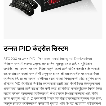
उन्नत PID कंट्रोल सिस्टम
STC 200 चा उन्नत PID (Proportional-Integral-Derivative)
नियंत्रण प्रणाली त्याच्या उत्कृष्ट कार्यक्षमतेचा मूलभूत घटक आहे. हा सुविधेशीर
एल्गोरिदम तापमानाच्या बदलांचा निरंतर पाहुणे करतो आणि वांछित सेटपॉइंट ठेवण्यासाठी
सटीक संशोधन करतो. प्रणालीची अनुकूलनशीलता ती वातावरणातील बदलांसाठी वेगळे
प्रतिसाद देते, तर तापमानाचा अतिरिक्त बढावा रोकते. नियंत्रकाची ऑटो-ट्यूनिंग क्षमता
ऑप्टिमल PID पॅरामीटर्स निर्धारित करण्यासाठी खाली जाते, मैथमॅटिकल कॅल्क्युल्शन्सचे
आवश्यकता टाळते आणि सेटअप वेळ कमी करते. ही विशेषता फार्मास्यूटिकल निर्माण किंवा
माटीचा परीक्षण यासारख्या प्रक्रियांमध्ये, जेथे तापमान स्थिरता महत्त्वाची आहे, विशेष
रूपात उपयुक्त आहे. PID प्रणालीची वेगवान विदर्भीता तापमानातील न्यूनतम बदल ठेवते,
ज्यामुळे उत्पादन प्रक्रियांमध्ये उत्पादाची गुणवत्ता आणि स्थिरता महत्त्वाच्या परिणामांमध्ये