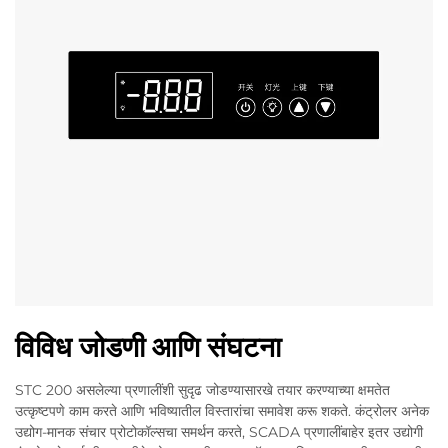
विविध जोडणी आणि संघटना
STC 200 असलेल्या प्रणालींशी सुदृढ जोडण्यासारखे तयार करण्याच्या क्षमतेत
उत्कृष्टपणे काम करते आणि भविष्यातील विस्तारांचा समावेश करू शकते. कंट्रोलर अनेक
उद्योग-मानक संचार प्रोटोकॉल्सचा समर्थन करते, SCADA प्रणालींबाहेर इतर उद्योगी