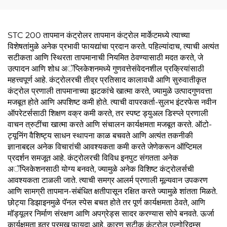
STC 200 तापमान कंट्रोलर तापमान कंट्रोल मार्केटमध्ये त्याच्या
विशेषतांमुळे अनेक प्रभावी फायद्यांचा प्रदान करते. पहिल्यांदाच, त्याची अत्यंत
सटीकता आणि स्थिरता तापमानाची नियमित ठेवण्यासाठी मदत करते, जे
उत्पादन आणि शोध अॅप्लिकेशनमध्ये गुणवत्तेसंवेदनशील प्रक्रियांसाठी
महत्त्वपूर्ण आहे. कंट्रोलरची तीव्र प्रतिसाद कालावधी आणि सुरुवातीकृत
कंट्रोल प्रणाली तापमानाच्या झटकांचे खात्मा करते, ज्यामुळे उत्पादगुणवत्ता
मजबूत होते आणि अपशिष्ट कमी होते. त्याची वापरकर्ता-सुलभ इंटरफेस नवीन
ऑपरेटर्ससाठी शिक्षण वक्र कमी करते, तर स्पष्ट ड्युअल डिस्प्ले प्रणाली
वाचन त्रुटींचा खात्मा करते आणि संचालन कार्यक्षमता मजबूत करते. ऑटो-
ट्यूनिंग वैशिष्ट्य साधन स्थापना काळ बचवते आणि अत्यंत तकनीकी
ज्ञानाबद्दल अनेक विचारांची आवश्यकता कमी करते जेणेकरून ऑप्टिमल
प्रदर्शन समजूत आहे. कंट्रोलरची विविध इनपुट संगतता अनेक
अॅप्लिकेशनसाठी योग्य बनवते, ज्यामुळे अनेक विशिष्ट कंट्रोलर्सची
आवश्यकता टाळली जाते. त्याची समग्र आलर्म प्रणाली मूल्यवान उपकरण
आणि सामग्री तापमान-संबंधित क्षतीपासून रक्षित करते ज्यामुळे शांतता मिळते.
छोट्या डिझाइनमुळे पॅनल स्पेस बचत होते तर पूर्ण कार्यक्षमता ठेवते, आणि
मॉड्यूलर निर्माण संरक्षण आणि अपग्रेड्स सादर करण्यास सोपे बनवते. ऊर्जा
कार्यक्षमता इतर प्रमुख फायदा आहे, कारण सटीक कंट्रोल एल्गोरिदम्स