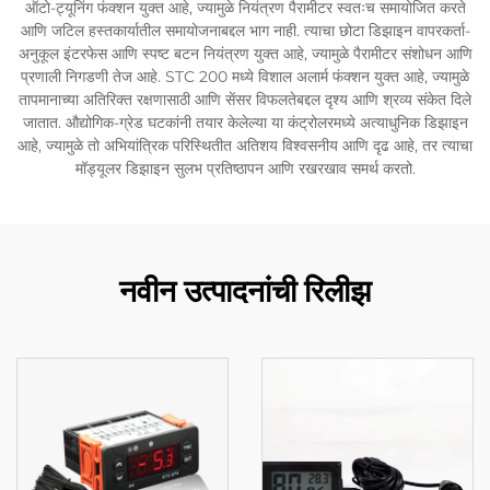
ऑटो-ट्यूनिंग फंक्शन युक्त आहे, ज्यामुळे नियंत्रण पैरामीटर स्वतःच समायोजित करते
आणि जटिल हस्तकार्यातील समायोजनाबद्दल भाग नाही. त्याचा छोटा डिझाइन वापरकर्ता-
अनुकूल इंटरफेस आणि स्पष्ट बटन नियंत्रण युक्त आहे, ज्यामुळे पैरामीटर संशोधन आणि
प्रणाली निगडणी तेज आहे. STC 200 मध्ये विशाल अलार्म फंक्शन युक्त आहे, ज्यामुळे
तापमानाच्या अतिरिक्त रक्षणासाठी आणि सेंसर विफलतेबद्दल दृश्य आणि श्रव्य संकेत दिले
जातात. औद्योगिक-ग्रेड घटकांनी तयार केलेल्या या कंट्रोलरमध्ये अत्याधुनिक डिझाइन
आहे, ज्यामुळे तो अभियांत्रिक परिस्थितीत अतिशय विश्वसनीय आणि दृढ आहे, तर त्याचा
मॉड्यूलर डिझाइन सुलभ प्रतिष्ठापन आणि रखरखाव समर्थ करतो.
नवीन उत्पादनांची रिलीझ