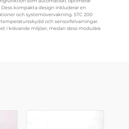
uningfunktion som automatiskt optimerar
r. Dess kompakta design inkluderar en
iationer och systemövervakning. STC 200
ertemperatursskydd och sensorfelvarningar.
het i krävande miljöer, medan dess modulära