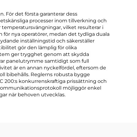
. För det första garanterar dess
tetskänsliga processer inom tillverkning och
temperatursvängningar, vilket resulterar i
n för nya operatörer, medan det tydliga duala
tydande inställningstid och säkerställer
litet gör den lämplig för olika
system ger trygghet genom att skydda
arar panelutrymme samtidigt som full
vitet är en annan nyckelfördel, eftersom de
ll bibehålls. Reglerns robusta bygge
STC 200:s konkurrenskraftiga prissättning och
de kommunikationsprotokoll möjliggör enkel
gar när behoven utvecklas.