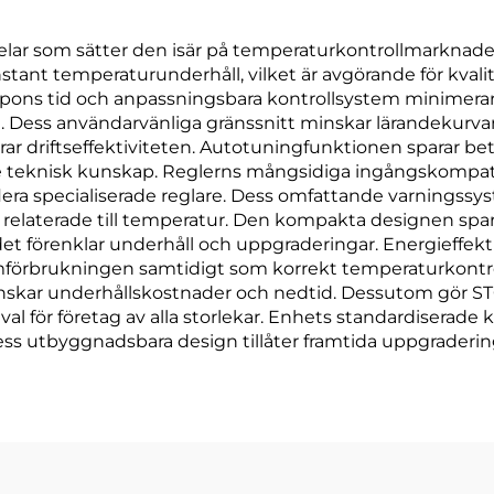
elar som sätter den isär på temperaturkontrollmarknaden
stant temperaturunderhåll, vilket är avgörande för kvali
pons tid och anpassningsbara kontrollsystem minimerar 
l. Dess användarvänliga gränssnitt minskar lärandekurva
trar driftseffektiviteten. Autotuningfunktionen sparar be
 teknisk kunskap. Reglerns mångsidiga ingångskompatibi
 flera specialiserade reglare. Dess omfattande varnings
r relaterade till temperatur. Den kompakta designen sp
 förenklar underhåll och uppgraderingar. Energieffekti
mförbrukningen samtidigt som korrekt temperaturkontro
ket minskar underhållskostnader och nedtid. Dessutom gör 
t val för företag av alla storlekar. Enhets standardisera
ss utbyggnadsbara design tillåter framtida uppgraderin