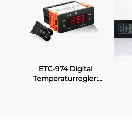
ETC-974 Digital
Temperaturregler:
Högpresterande,
preciser
temperaturkontroll för
industriella
tillämpningar