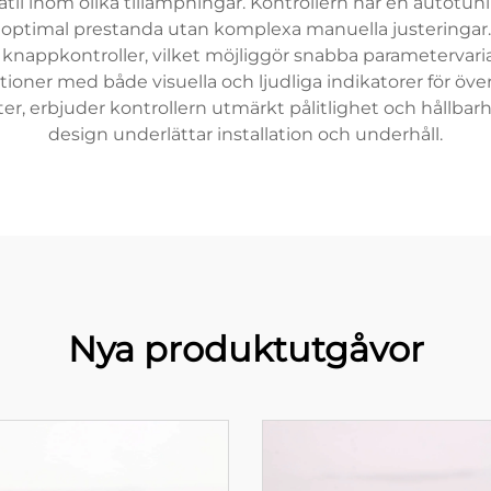
satil inom olika tillämpningar. Kontrollern har en autot
ler optimal prestanda utan komplexa manuella justeringa
a knappkontroller, vilket möjliggör snabba parametervar
ioner med både visuella och ljudliga indikatorer för öv
 erbjuder kontrollern utmärkt pålitlighet och hållbar
design underlättar installation och underhåll.
Nya produktutgåvor