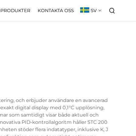
SV
PRODUKTER
KONTAKTA OSS
tering, och erbjuder användare en avancerad
 exakt digital display med 0,1°C upplösning,
rmar som samtidigt visar både aktuell och
innovativa PID-kontrollalgoritm håller STC 200
eten stöder flera indatatyper, inklusive K, J