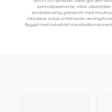
och PT100-sensorer, vilket gör den ver
kontrollparametrar, vilket säkerstäl
användarvänlig gränssnitt med intuitiv
inkluderar också omfattande varningsfunkt
Byggd med industriell standardkomponenter,