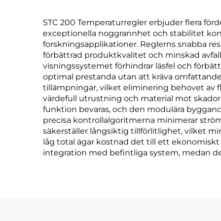
STC 200 Temperaturregler erbjuder flera förd
exceptionella noggrannhet och stabilitet kon
forskningsapplikationer. Reglerns snabba res
förbättrad produktkvalitet och minskad avfal
visningssystemet förhindrar läsfel och förbät
optimal prestanda utan att kräva omfattande
tillämpningar, vilket eliminering behovet av
värdefull utrustning och material mot skado
funktion bevaras, och den modulära byggandet
precisa kontrollalgoritmerna minimerar strö
säkerställer långsiktig tillförlitlighet, vil
låg total ägar kostnad det till ett ekonomisk
integration med befintliga system, medan de