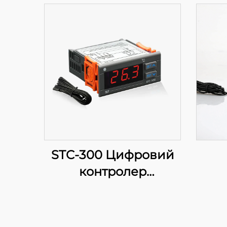
STC-300 Цифровий
контролер
температури:
Точність та
функціональність