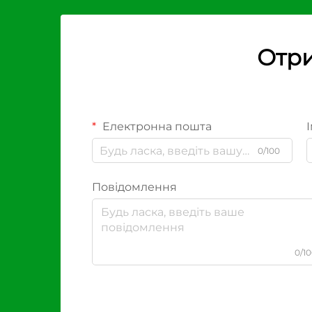
Отри
Електронна пошта
І
0/100
Повідомлення
0/1