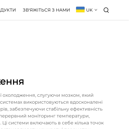
UK
ДУКТИ
ЗВ'ЯЖІТЬСЯ З НАМИ
ження
 охолодження, слугуючи мозком, який
х системах використовуються вдосконалені
ів, забезпечуючи стабільну ефективність
зперервний моніторинг температури,
 Ці системи включають в себе кілька точок