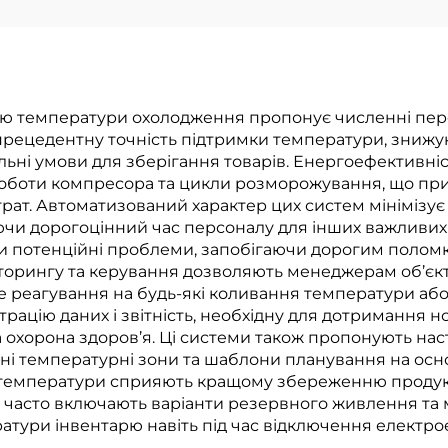
 температури охолодження пропонує численні пере
зпрецедентну точність підтримки температури, зниж
льні умови для зберігання товарів. Енергоефективніс
оботи компресора та цикли розморожування, що пр
рат. Автоматизований характер цих систем мінімізує
ючи дорогоцінний час персоналу для інших важливих
ти потенційні проблеми, запобігаючи дорогим полом
орингу та керування дозволяють менеджерам об’єкті
 реагування на будь-які коливання температури або 
рацію даних і звітність, необхідну для дотримання 
та охорона здоров’я. Ці системи також пропонують н
ні температурні зони та шаблони планування на осн
рів температури сприяють кращому збереженню продук
и часто включають варіанти резервного живлення та м
тури інвентарю навіть під час відключення електрое