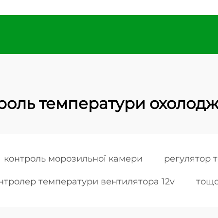
роль температури охолод
контроль морозильної камери
регулятор т
нтролер температури вентилятора 12v
тощо