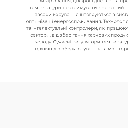
вимірювання, цифрові дисплеї та пр
температури та отримувати зворотний зв
засоби керування інтегруються з сис
оптимізації енергоспоживання. Технологія
та інтелектуальні контролери, які працю
сектори, від зберігання харчових прод
холоду. Сучасні регулятори темпера
технічного обслуговування та монітори