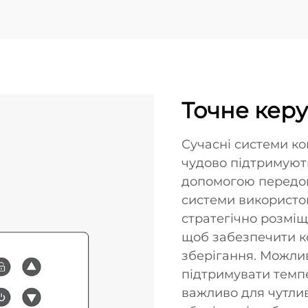
Точне кер
Сучасні системи к
чудово підтримують
допомогою передово
системи використо
стратегічно розміщ
щоб забезпечити к
зберігання. Можли
підтримувати темпе
важливо для чутли