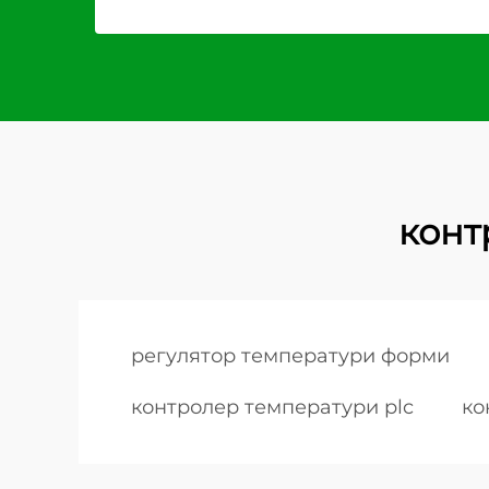
конт
регулятор температури форми
контролер температури plc
ко