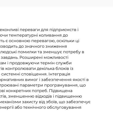
конливі переваги для підприємств і
уючи температурні коливання до
ть є основною перевагою, оскільки ці
изводить до значного зниження
 людські помилки та зменшує потребу в
 завдань. Розширені можливості
кам і продовжуючи термін служби
в контролювати декілька блоків із
системні сповіщення. Інтеграція
нормативних вимог і забезпечення якості в
астроювані параметри програмування, що
ові конкретних потреб. Підвищена
тів, зменшенню відходів і підвищенню
еханізми захисту від збоїв, що забезпечує
нергії або технічного обслуговування