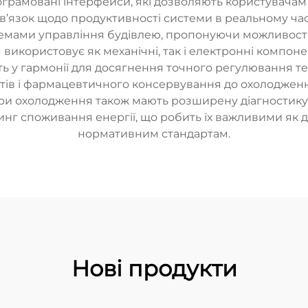
ограмовані інтерфейси, які дозволяють користувача
’язок щодо продуктивності системи в реальному часі
темами управління будівлею, пропонуючи можливості 
 використовує як механічні, так і електронні компон
ють у гармонії для досягнення точного регулювання т
уктів і фармацевтичного консервування до охолоджен
тури охолодження також мають розширену діагностик
нг споживання енергії, що робить їх важливими як для
нормативним стандартам.
Нові продукти