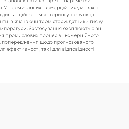
м встановлювати конкретні параметри
. У промислових і комерційних умовах ці
дистанційного моніторингу та функції
енти, включаючи термістори, датчики тиску
емператури. Застосування охоплюють різні
ня промислових процесів і комерційного
у, попередження щодо прогнозованого
 ефективності, так і для відповідності