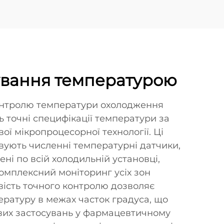
ування температурою
онтролю температури охолодження
 точні специфікації температури за
ї мікропроцесорної технології. Ці
вують численні температурні датчики,
ені по всій холодильній установці,
омплексний моніторинг усіх зон
вість точного контролю дозволяє
ратуру в межах часток градуса, що
вих застосувань у фармацевтичному