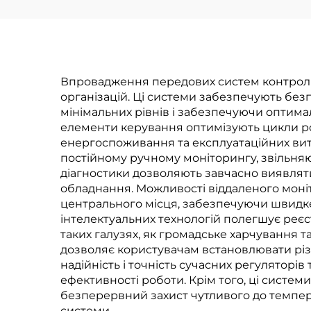
для ефективного
керування
температурою
Впровадження передових систем контролю
організацій. Ці системи забезпечують бе
мінімальних рівнів і забезпечуючи оптима
елементи керування оптимізують цикли р
енергоспоживання та експлуатаційних вит
постійному ручному моніторингу, звільня
діагностики дозволяють завчасно виявля
обладнання. Можливості віддаленого моніт
центрального місця, забезпечуючи швидке
інтелектуальних технологій полегшує реєст
таких галузях, як громадське харчування 
дозволяє користувачам встановлювати різ
надійність і точність сучасних регулято
ефективності роботи. Крім того, ці систем
безперервний захист чутливого до темпера
системи.