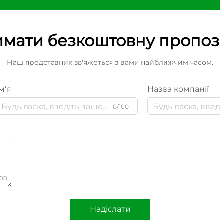
мати безкоштовну пропо
Наш представник зв'яжеться з вами найближчим часом.
м'я
Назва компанії
0/100
000
Надіслати