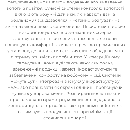
регулювання умов шляхом додавання або видалення
вологи з повітря. Сучасні системи контролю вологості
включають розумні датчики, які надають дані в
реальному часі, дозволяючи негайно реагувати на
зміни навколишнього середовища. Ці системи широко
використовуються в різноманітних сферах
застосування: від житлових приміщень, де вони
підвищують комфорт і захищають речі, до промислових
установок, де вони захищають чутливе обладнання та
підтримують якість виробництва. У комерційному
середовищі вони відіграють важливу роль у
збереженні продукції, захисті інфраструктури та
забезпеченні комфорту на робочому місці. Системи
можуть бути інтегровані в існуючу інфраструктуру
HVAC або працювати як окремі одиниці, пропонуючи
гнучкість у впровадженні. Розширені моделі мають
програмовані параметри, можливості віддаленого
моніторингу та енергозберігаючі режими роботи, які
оптимізують продуктивність при мінімізації
споживання енергії.