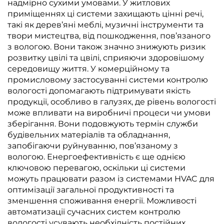
надмірно сухими умовами. У житлових
приміщеннях ці системи захищають цінні речі,
такі як дерев’яні меблі, музичні інструменти та
твори мистецтва, від пошкодження, пов’язаного
з вологою. Вони також значно знижують ризик
розвитку цвілі та цвілі, сприяючи здоровішому
середовищу життя. У комерційному та
промисловому застосуванні системи контролю
вологості допомагають підтримувати якість
продукції, особливо в галузях, де рівень вологості
може впливати на виробничі процеси чи умови
зберігання. Вони подовжують термін служби
будівельних матеріалів та обладнання,
запобігаючи руйнуванню, пов’язаному з
вологою. Енергоефективність є ще однією
ключовою перевагою, оскільки ці системи
можуть працювати разом із системами HVAC для
оптимізації загальної продуктивності та
зменшення споживання енергії. Можливості
автоматизації сучасних систем контролю
вологості усувають необхідність постійних