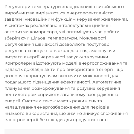
Регулятори температури холодильників китайського
виробництва вирізняються енергоефективністю
завдяки інноваційним функціям керування живленням.
У системах реалізовано інтелектуальні циклічні
алгоритми компресора, які оптимізують час роботи,
зберігаючи цільові температури. Можливості
регулювання швидкості дозволяють поступово
регулювати потужність охолодження, зменшуючи
витрати енергії через часті запуску та зупинки.
Контролери відстежують моделі енергоспоживання та
надають докладні звіти про використання енергії, що
дозволяє користувачам визначити можливості для
подальшого підвищення ефективності. Автоматичне
планування розморожування та розумне керування
вентилятором сприяють загальному заощадженню
енергії. Системи також мають режим сну та
налаштування енергозбереження для періодів
низького використання, що значно знижує споживання
електроенергії без шкоди для продуктивності.