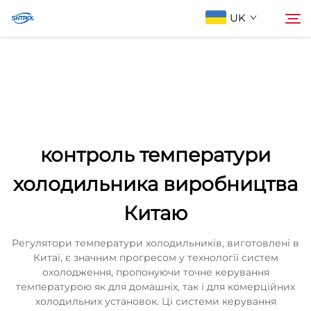
UK
Про компанію
Пошук
Продукти
контроль температури
Зв'яжіться з нами
холодильника виробництва
Китаю
Регулятори температури холодильників, виготовлені в
Китаї, є значним прогресом у технології систем
охолодження, пропонуючи точне керування
температурою як для домашніх, так і для комерційних
холодильних установок. Ці системи керування