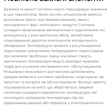
Безпека та захист системи мають першорядне значення
в цих термостатах. Вони містять кілька рівнів захисту,
включаючи захист від перевантаження, захист
послідовності фаз і моніторинг напруги. Системи
оснащені механізмами автоматичного відключення, які
активуються у разі критичних збоїв, запобігаючи
пошкодженню дорогих компонентів холодильного
обладнання. Температурні тривоги з регульованими
пороговими значеннями попереджають користувачів
про можливі проблеми, перш ніж вони стануть
критичними. Контролери ведуть докладні журнали
подій для усунення несправностей і обслуговування.
Розширені можливості діагностики допомагають
швидко виявляти системні проблеми, скорочуючи час
простою та витрати на обслуговування. Функції захисту
поширюються на вміст, що зберігається, завдяки
системам швидкого відновлення температури, які
мінімізують коливання температури під час
відкривання дверей або перебоїв у електроживленні.