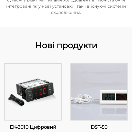
сумісні з різними типами холодоагентів і можуть бути
інтегровані як у нові установки, так і в існуючі системи
охолодження.
Нові продукти
EK-3010 Цифровий
DST-50