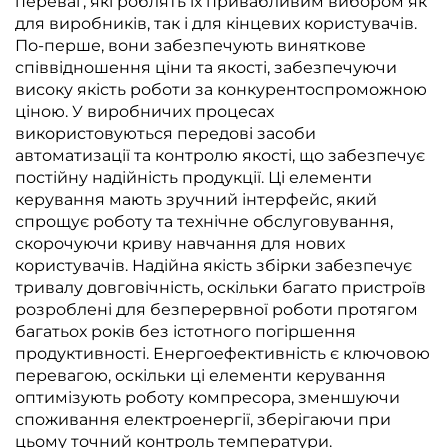
переваг, які роблять їх привабливим вибором як
для виробників, так і для кінцевих користувачів.
По-перше, вони забезпечують виняткове
співвідношення ціни та якості, забезпечуючи
високу якість роботи за конкурентоспроможною
ціною. У виробничих процесах
використовуються передові засоби
автоматизації та контролю якості, що забезпечує
постійну надійність продукції. Ці елементи
керування мають зручний інтерфейс, який
спрощує роботу та технічне обслуговування,
скорочуючи криву навчання для нових
користувачів. Надійна якість збірки забезпечує
тривалу довговічність, оскільки багато пристроїв
розроблені для безперервної роботи протягом
багатьох років без істотного погіршення
продуктивності. Енергоефективність є ключовою
перевагою, оскільки ці елементи керування
оптимізують роботу компресора, зменшуючи
споживання електроенергії, зберігаючи при
цьому точний контроль температури.