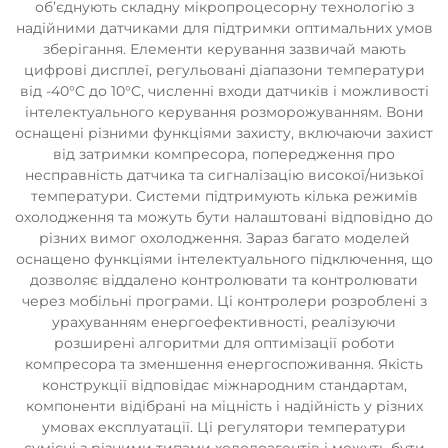
об’єднують складну мікропроцесорну технологію з
надійними датчиками для підтримки оптимальних умов
зберігання. Елементи керування зазвичай мають
цифрові дисплеї, регульовані діапазони температури
від -40°C до 10°C, численні входи датчиків і можливості
інтелектуального керування розморожуванням. Вони
оснащені різними функціями захисту, включаючи захист
від затримки компресора, попередження про
несправність датчика та сигналізацію високої/низької
температури. Системи підтримують кілька режимів
охолодження та можуть бути налаштовані відповідно до
різних вимог охолодження. Зараз багато моделей
оснащено функціями інтелектуального підключення, що
дозволяє віддалено контролювати та контролювати
через мобільні програми. Ці контролери розроблені з
урахуванням енергоефективності, реалізуючи
розширені алгоритми для оптимізації роботи
компресора та зменшення енергоспоживання. Якість
конструкції відповідає міжнародним стандартам,
компоненти відібрані на міцність і надійність у різних
умовах експлуатації. Ці регулятори температури