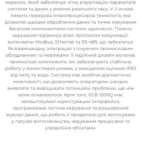
екраном, який забезпечує чітку візуалізацію параметрів
системи та даних у режимі реального часу. У її основі
лежить передова мікропроцесорна технологія, яка
дозволяє швидке оброблення даних та точне керування
багатьма компонентами системи одночасно. Панель
керування підтримує різні протоколи комунікації,
включаючи Modbus, Ethernet та RS-485, що забезпечує
безперешкодну інтеграцію з існуючим промисловим
обладнанням та мережами. Її надійний дизайн включає
промислові компоненти, які забезпечують стабільну
роботу у вимогливих умовах, з захищеною оцінкою IP65
від пилу та води. Система має всебічні діагностичні
можливості, що дозволяють операторам швидко
виявляти та вирішувати потенційні проблеми, ще ніж
вони ескалюються. Крім того, ECB 1000Q має
налаштовувані користувацькі інтерфейси,
програмоване логічне керування та розширений
журнал даних, що робить її придатною для застосувань
у галузях виготовництва, керування процесами та
управління об'єктами.