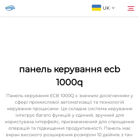
UK
Про компанію
Пошук
Продукти
панель керування ecb
Зв'яжіться з нами
1000q
Панель керування ECB 1000Q є значним досягненням у
сфері промислової автоматизації та технологій
керування процесами. Ця складна система керування
інтегрує багато функцій у єдиний, зручний для
користувача інтерфейс, призначенений для спрощення
операцій та підвищення продуктивності. Панель має
екран високого розширення розміром 10 дюймів з тач-