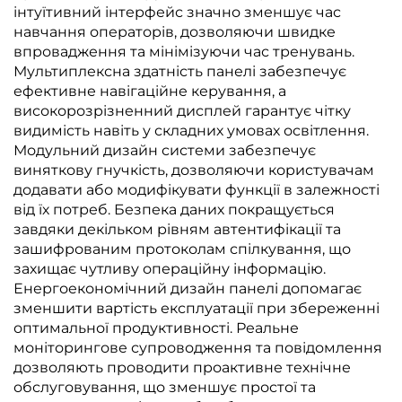
інтуїтивний інтерфейс значно зменшує час
навчання операторів, дозволяючи швидке
впровадження та мінімізуючи час тренувань.
Мультиплексна здатність панелі забезпечує
ефективне навігаційне керування, а
високорозрізненний дисплей гарантує чітку
видимість навіть у складних умовах освітлення.
Модульний дизайн системи забезпечує
виняткову гнучкість, дозволяючи користувачам
додавати або модифікувати функції в залежності
від їх потреб. Безпека даних покращується
завдяки декільком рівням автентифікації та
зашифрованим протоколам спілкування, що
захищає чутливу операційну інформацію.
Енергоекономічний дизайн панелі допомагає
зменшити вартість експлуатації при збереженні
оптимальної продуктивності. Реальне
моніторингове супроводження та повідомлення
дозволяють проводити проактивне технічне
обслуговування, що зменшує простої та