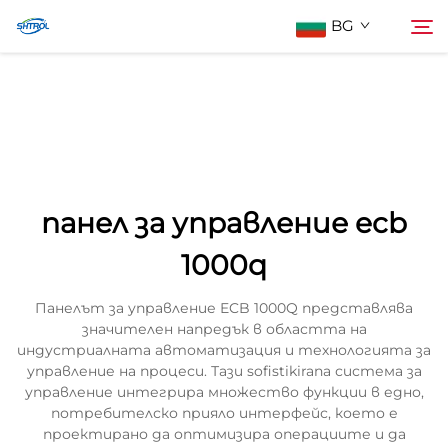
BG
За нас
Търсене
Продукти
панел за управление ecb
Контактирайте Нас
1000q
Панелът за управление ECB 1000Q представлява
значителен напредък в областта на
индустриалната автоматизация и технологията за
управление на процеси. Тази sofistikirana система за
управление интегрира множество функции в едно,
потребителско прияло интерфейс, което е
проектирано да оптимизира операциите и да