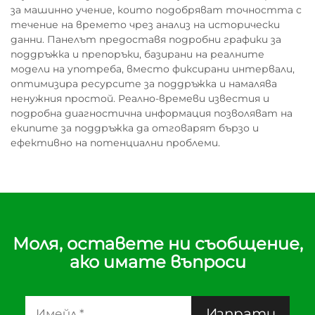
за машинно учение, които подобряват точността с
течение на времето чрез анализ на исторически
данни. Панелът предоставя подробни графики за
поддръжка и препоръки, базирани на реалните
модели на употреба, вместо фиксирани интервали,
оптимизира ресурсите за поддръжка и намалява
ненужния простой. Реално-времеви известия и
подробна диагностична информация позволяват на
екипите за поддръжка да отговарят бързо и
ефективно на потенциални проблеми.
Моля, оставете ни съобщение,
ако имате въпроси
Изпрати