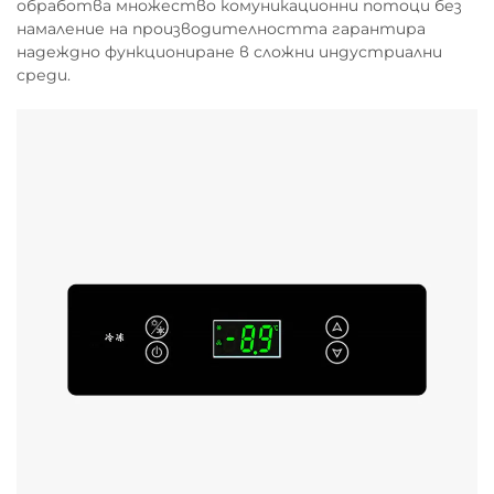
обработва множество комуникационни потоци без
намаление на производителността гарантира
надеждно функциониране в сложни индустриални
среди.