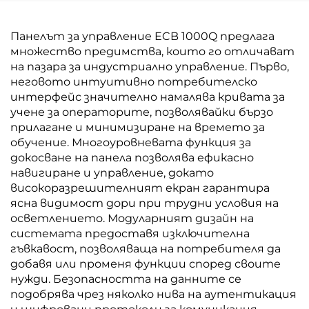
Панелът за управление ECB 1000Q предлага
множество предимства, които го отличават
на пазара за индустриално управление. Първо,
неговото интуитивно потребителско
интерфейс значително намалява кривата за
учене за операторите, позволявайки бързо
прилагане и минимизиране на времето за
обучение. Многоуровневата функция за
докосване на панела позволява ефикасно
навигиране и управление, докато
високоразрешителният екран гарантира
ясна видимост дори при трудни условия на
осветлението. Модуларният дизайн на
системата предоставя изключителна
гъвкавост, позволяваща на потребителя да
добавя или променя функции според своите
нужди. Безопасността на данните се
подобрява чрез няколко нива на аутентикация