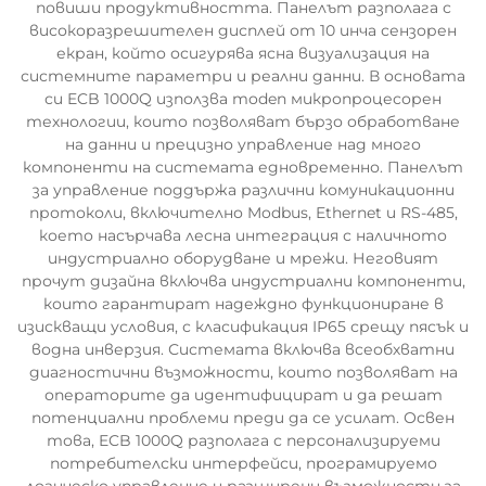
повиши продуктивността. Панелът разполага с
високоразрешителен дисплей от 10 инча сензорен
екран, който осигурява ясна визуализация на
системните параметри и реални данни. В основата
си ECB 1000Q използва moden микропроцесорен
технологии, които позволяват бързо обработване
на данни и прецизно управление над много
компоненти на системата едновременно. Панелът
за управление поддържа различни комуникационни
протоколи, включително Modbus, Ethernet и RS-485,
което насърчава лесна интеграция с наличното
индустриално оборудване и мрежи. Неговият
прочут дизайна включва индустриални компоненти,
които гарантират надеждно функциониране в
изискващи условия, с класификация IP65 срещу пясък и
водна инверзия. Системата включва всеобхватни
диагностични възможности, които позволяват на
операторите да идентифицират и да решат
потенциални проблеми преди да се усилат. Освен
това, ECB 1000Q разполага с персонализируеми
потребителски интерфейси, програмируемо