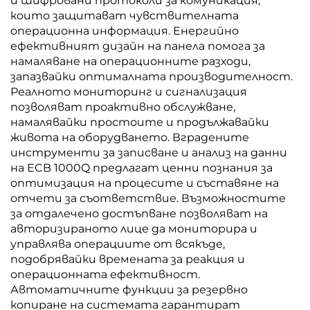
и шифровани протоколи за комуникация,
които защитават чувствителната
операционна информация. Енергийно
ефективният дизайн на панела помога за
намаляване на операционните разходи,
запазвайки оптималната производителност.
Реалното мониторинг и сигнализация
позволяват проактивно обслужване,
намалявайки простоите и продължавайки
живота на оборудването. Вградените
инструменти за записване и анализ на данни
на ECB 1000Q предлагат ценни познания за
оптимизация на процесите и съставяне на
отчети за съответствие. Възможностите
за отдалечено достъпване позволяват на
авторизираното лице да мониторира и
управлява операциите от всякъде,
подобрявайки времената за реакция и
операционната ефективност.
Автоматичните функции за резервно
копиране на системата гарантират