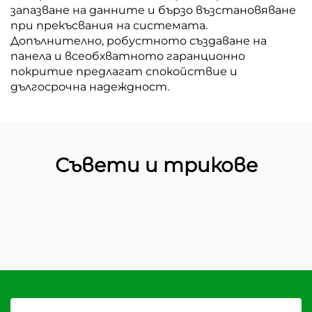
запазване на данните и бързо възстановяване
при прекъсвания на системата.
Допълнително, робустното създаване на
панела и всеобхватното гаранционно
покритие предлагат спокойствие и
дългосрочна надеждност.
Съвети и трикове