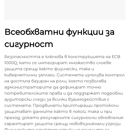
Всеобхватни функции за
сигурност
Безопасността е ключова в конструкцията на ECB
1000Q, като се интегрират множество слоеве
защита срещу както физически, така и
кибернетични заплахи. Системата използва контрол
на достъпа базиран на роли, което позволява
администраторите да дефинират точно
потребителските права и да поддържат подробни
аудиторски следи за всички взаимодействия с
системата. Продвинати криптиращи протоколи
защитават данните както в покой, така и при
преход, докато регуларните сигурносни обновления
гарантират защита срещу нововъзникнали угрози.
Физическите характеристики на панелите за