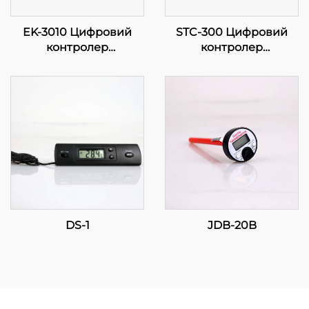
EK-3010 Цифровий
STC-300 Цифровий
контролер
контролер
температури: Точність
температури: Точність
у ваших руках
та функціональність
для ефективного
керування
температурою
DS-1
JDB-20B