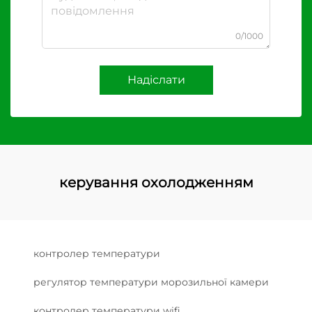
0/1000
Надіслати
керування охолодженням
контролер температури
регулятор температури морозильної камери
контролер температури wifi