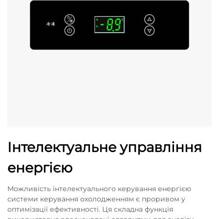
Інтелектуальне управління
енергією
Можливість інтелектуального керування енергією
системи керування охолодженням є проривом у
оптимізації ефективності. Ця складна функція