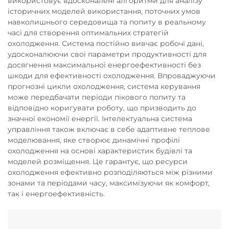
використовує вдосконалені алгоритми для аналізу
історичних моделей використання, поточних умов
навколишнього середовища та попиту в реальному
часі для створення оптимальних стратегій
охолодження. Система постійно вивчає робочі дані,
удосконалюючи свої параметри продуктивності для
досягнення максимальної енергоефективності без
шкоди для ефективності охолодження. Впроваджуючи
прогнозні цикли охолодження, система керування
може передбачати періоди пікового попиту та
відповідно коригувати роботу, що призводить до
значної економії енергії. Інтелектуальна система
управління також включає в себе адаптивне теплове
моделювання, яке створює динамічні профілі
охолодження на основі характеристик будівлі та
моделей розміщення. Це гарантує, що ресурси
охолодження ефективно розподіляються між різними
зонами та періодами часу, максимізуючи як комфорт,
так і енергоефективність.