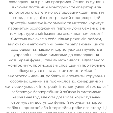
охолодження в різних програмах. Основна функція
включає постійний моніторинг температури за
допомогою стратегічно розташованих датчиків, які
передають дані в центральний процесор. Цей
пристрій аналізує інформацію та миттєво коригує
параметри охолодження, підтримуючи бажані рівні
температури з мінімальним споживанням енергії.
Система включає в себе кілька режимів роботи,
включаючи автоматичні, ручні та заплановані цикли
охолодження, надаючи користувачам гнучкість в
управлінні своїми вимогами до охолодження.
Розширені функції, такі як можливості віддаленого
моніторингу, прогнозовані сповіщення про технічне
обслуговування та алгоритми оптимізації
енергоспоживання, роблять ці елементи керування
особливо цінними в промислових, комерційних і
житлових умовах. Інтеграція інтелектуальної технології
забезпечує безперебійний зв’язок із системами
керування будівлею та дозволяє користувачам
отримувати доступ до функцій керування через
мобільні пристрої або інтерфейси робочого столу. Ці