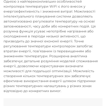
Однією з найпереконливіших особливостей
контролера температури WiFi є його внесок у
енергоефективність і зниження витрат. Можливості
інтелектуального планування системи дозволяють
автоматизовано регулювати температуру на основі
заповнюваності, часу доби або конкретних подій. Ця
розумна функція усуває непотрібне нагрівання або
охолодження в періоди низької активності, що
призводить до значної економії енергії. Точне
регулювання температури контролером запобігає
втратам енергії, пов’язаним із перевищенням або
зниженням температури. Розширена аналітика
забезпечує детальне розуміння моделей споживання
енергії, дозволяючи користувачам визначати
можливості для подальшої оптимізації. Можливість
створення кількох температурних зон забезпечує
ефективне використання енергії шляхом підтримки
різних температурних налаштувань у різних зонах
відповідно до конкретних вимог.