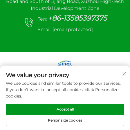
Road and South of Lijiang Road, Xuzhou High-Tech
Industrial Development Zone
+86-13585397375
Тел:
Email:
[email protected]
We value your privacy
Авторське право © 2025 Xuzhou sanhe
We use cookies and similar tools to provide our services.
automatic control equipment Co., LTD. Всі права
If you don't want to accept all cookies, click Personalize
захищено
cookies.
Політика конфіденційності
Accept all
Personalize cookies
ГОЛОВНА
ТОВАРИ
ЕЛЕКТРОННА
ТЕЛ