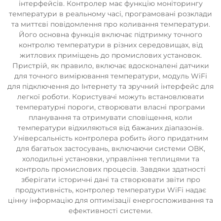
інтерфейсів. Контролер має функцію моніторингу
температури в реальному часі, програмовані розклади
та миттєві повідомлення про коливання температури.
Його основна функція включає підтримку точного
контролю температури в різних середовищах, від
житлових приміщень до промислових установок.
Пристрій, як правило, включає вдосконалені датчики
для точного вимірювання температури, модуль WiFi
для підключення до Інтернету та зручний інтерфейс для
легкої роботи. Користувачі можуть встановлювати
температурні пороги, створювати власні програми
планування та отримувати сповіщення, коли
температури відхиляються від бажаних діапазонів.
Універсальність контролера робить його придатним
для багатьох застосувань, включаючи системи ОВК,
холодильні установки, управління теплицями та
контроль промислових процесів. Завдяки здатності
зберігати історичні дані та створювати звіти про
продуктивність, контролер температури WiFi надає
цінну інформацію для оптимізації енергоспоживання та
ефективності системи.