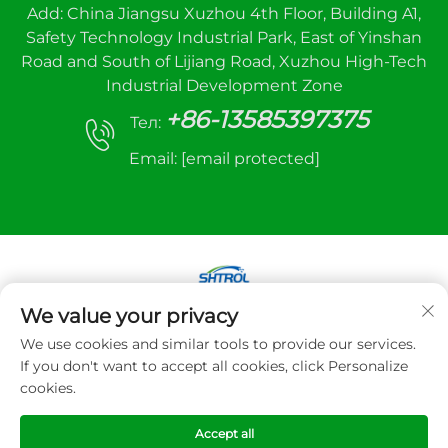
Add: China Jiangsu Xuzhou 4th Floor, Building A1,
Safety Technology Industrial Park, East of Yinshan
Road and South of Lijiang Road, Xuzhou High-Tech
Industrial Development Zone
+86-13585397375
Тел:
Email:
[email protected]
We value your privacy
Авторське право © 2025 Xuzhou sanhe
We use cookies and similar tools to provide our services.
automatic control equipment Co., LTD. Всі права
If you don't want to accept all cookies, click Personalize
захищено
cookies.
Політика конфіденційності
Accept all