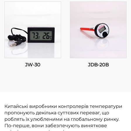
та функціональність
для ефективного
керування
температурою
JW-30
JDB-20B
Китайські виробники контролерів температури
пропонують декілька суттєвих переваг, що
роблять їх улюбленими на глобальному ринку.
По-перше, вони забезпечують виняткове