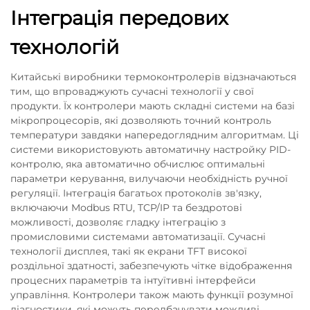
Інтеграція передових
технологій
Китайські виробники термоконтролерів відзначаються
тим, що впроваджують сучасні технології у свої
продукти. Їх контролери мають складні системи на базі
мікропроцесорів, які дозволяють точний контроль
температури завдяки напередоглядним алгоритмам. Ці
системи використовують автоматичну настройку PID-
контролю, яка автоматично обчислює оптимальні
параметри керування, вилучаючи необхідність ручної
регуляції. Інтеграція багатьох протоколів зв'язку,
включаючи Modbus RTU, TCP/IP та бездротові
можливості, дозволяє гладку інтеграцію з
промисловими системами автоматизації. Сучасні
технології дисплея, такі як екрани TFT високої
роздільної здатності, забезпечують чітке відображення
процесних параметрів та інтуїтивні інтерфейси
управління. Контролери також мають функції розумної
діагностики, які можуть передбачувати можливі