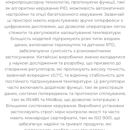
мікропроцесорну технологію, пропонуючи функції, такі
як алгоритми керування PID, можливість автоматичної
настройки та опції багатозонного керування. Зазвичай
ці пристрої мають користувачеві зручні інтерфейси з
цифровими дисплеями, що дозволяє операторам легко
стежити та регулювати налаштування температури.
Більшість моделей підтримують різні типи вхідних
даних, включаючи термокупли та датчики RTD,
забезпечуючи сумісність з різноманітними
застосунками. Китайські виробники значно вкладалися
у наукові дослідження та розробку, що призвело до
створення регуляторів, які пропонують високу точність,
зазвичай всередині ±0,1°C, та відмінну стабільність для
постійного підтримування температури. Ці регулятори
часто включають додаткові функції, такі як реєстрація
даних, системи попереджень та протоколи спілкування,
такі як RS485 та Modbus, що дозволяє інтеграцію з
більшими системами керування. Виробничі установки
застосовують строгі міри контролю якості та часто
мають міжнародні сертифікати, такі як ISO 9001, що
забезпечує надійні та тривалі продукти, які