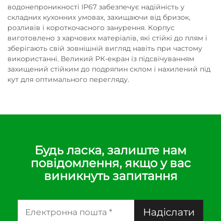
водонепроникності IP67 забезпечує надійність у
складних кухонних умовах, захищаючи від бризок,
розливів і короткочасного занурення. Корпус
виготовлено з харчових матеріалів, які стійкі до плям і
зберігають свій зовнішній вигляд навіть при частому
використанні. Великий РК-екран із підсвічуванням
захищений стійким до подряпин склом і нахилений під
кут для оптимального перегляду.
Будь ласка, залиште нам
повідомлення, якщо у вас
виникнуть запитання
Надіслати