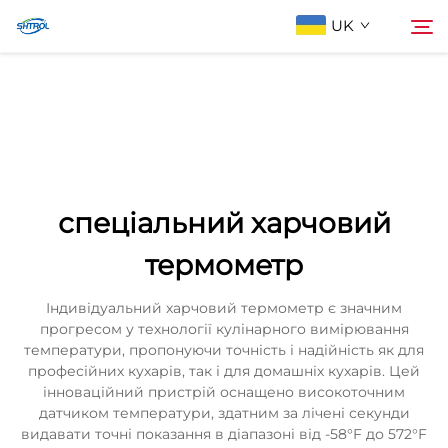
UK
Про компанію
Пошук
Продукти
спеціальний харчовий
Зв'яжіться з нами
термометр
Індивідуальний харчовий термометр є значним
прогресом у технології кулінарного вимірювання
температури, пропонуючи точність і надійність як для
професійних кухарів, так і для домашніх кухарів. Цей
інноваційний пристрій оснащено високоточним
датчиком температури, здатним за лічені секунди
видавати точні показання в діапазоні від -58°F до 572°F