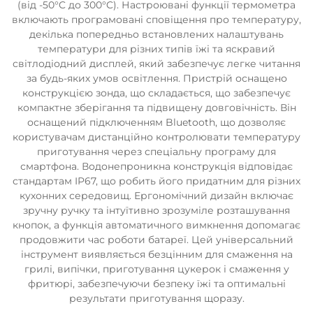
(від -50°C до 300°C). Настроювані функції термометра
включають програмовані сповіщення про температуру,
декілька попередньо встановлених налаштувань
температури для різних типів їжі та яскравий
світлодіодний дисплей, який забезпечує легке читання
за будь-яких умов освітлення. Пристрій оснащено
конструкцією зонда, що складається, що забезпечує
компактне зберігання та підвищену довговічність. Він
оснащений підключенням Bluetooth, що дозволяє
користувачам дистанційно контролювати температуру
приготування через спеціальну програму для
смартфона. Водонепроникна конструкція відповідає
стандартам IP67, що робить його придатним для різних
кухонних середовищ. Ергономічний дизайн включає
зручну ручку та інтуїтивно зрозуміле розташування
кнопок, а функція автоматичного вимкнення допомагає
продовжити час роботи батареї. Цей універсальний
інструмент виявляється безцінним для смаження на
грилі, випічки, приготування цукерок і смаження у
фритюрі, забезпечуючи безпеку їжі та оптимальні
результати приготування щоразу.