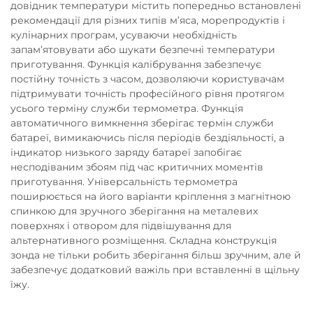
довідник температури містить попередньо встановлені
рекомендації для різних типів м’яса, морепродуктів і
кулінарних програм, усуваючи необхідність
запам’ятовувати або шукати безпечні температури
приготування. Функція калібрування забезпечує
постійну точність з часом, дозволяючи користувачам
підтримувати точність професійного рівня протягом
усього терміну служби термометра. Функція
автоматичного вимкнення зберігає термін служби
батареї, вимикаючись після періодів бездіяльності, а
індикатор низького заряду батареї запобігає
несподіваним збоям під час критичних моментів
приготування. Універсальність термометра
поширюється на його варіанти кріплення з магнітною
спинкою для зручного зберігання на металевих
поверхнях і отвором для підвішування для
альтернативного розміщення. Складна конструкція
зонда не тільки робить зберігання більш зручним, але й
забезпечує додатковий важіль при вставленні в щільну
їжу.