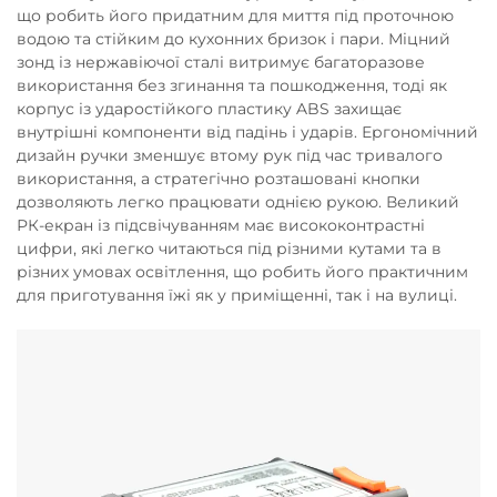
що робить його придатним для миття під проточною
водою та стійким до кухонних бризок і пари. Міцний
зонд із нержавіючої сталі витримує багаторазове
використання без згинання та пошкодження, тоді як
корпус із ударостійкого пластику ABS захищає
внутрішні компоненти від падінь і ударів. Ергономічний
дизайн ручки зменшує втому рук під час тривалого
використання, а стратегічно розташовані кнопки
дозволяють легко працювати однією рукою. Великий
РК-екран із підсвічуванням має висококонтрастні
цифри, які легко читаються під різними кутами та в
різних умовах освітлення, що робить його практичним
для приготування їжі як у приміщенні, так і на вулиці.