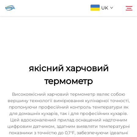
UK
Про компанію
Пошук
Продукти
якісний харчовий
Зв'яжіться з нами
термометр
Високоякісний харчовий термометр являє собою
вершину технології вимірювання кулінарної точності,
пропонуючи професійний контроль температури як
для домашніх кухарів, так і для професійних кухарів.
Цей вдосконалений прилад оснащений надточним
цифровим датчиком, здатним виявляти температурні
показники з точністю до 0,1°F, забезпечуючи ідеальні