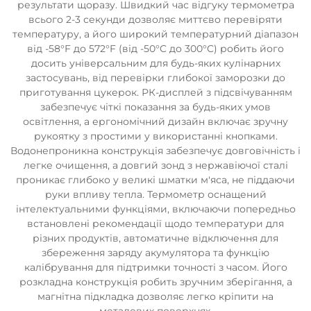
результати щоразу. Швидкий час відгуку термометра
всього 2-3 секунди дозволяє миттєво перевіряти
температуру, а його широкий температурний діапазон
від -58°F до 572°F (від -50°C до 300°C) робить його
досить універсальним для будь-яких кулінарних
застосувань, від перевірки глибокої заморозки до
приготування цукерок. РК-дисплей з підсвічуванням
забезпечує чіткі показання за будь-яких умов
освітлення, а ергономічний дизайн включає зручну
рукоятку з простими у використанні кнопками.
Водонепроникна конструкція забезпечує довговічність і
легке очищення, а довгий зонд з нержавіючої сталі
проникає глибоко у великі шматки м'яса, не піддаючи
руки впливу тепла. Термометр оснащений
інтелектуальними функціями, включаючи попередньо
встановлені рекомендації щодо температури для
різних продуктів, автоматичне відключення для
збереження заряду акумулятора та функцію
калібрування для підтримки точності з часом. Його
розкладна конструкція робить зручним зберігання, а
магнітна підкладка дозволяє легко кріпити на