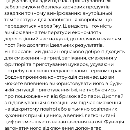
це усуває здогадки під час приготування їжі,
забезпечуючи безпеку харчових продуктів
завдяки точному вимірюванню внутрішньої
температури для запобігання хворобам, що
передаються через їжу. Швидкість і точність
вимірювання температури економлять
дорогоцінний час на кухні, дозволяючи кухарям
постійно досягати ідеальних результатів.
Універсальний дизайн однаково добре підходить
для смаження на грилі, запікання, смаження у
фритюрі та приготування цукерок, усуваючи
потребу в кількох спеціалізованих термометрах.
Водонепроникна конструкція означає, що ви
можете впевнено використовувати його в будь-
якій ситуації приготування їжі, не турбуючись
про пошкодження від бризок або пари. Дисплей
з підсвічуванням є безцінним під час смаження
на відкритому повітрі або в тьмяно освітлених
кухонних приміщеннях, а великі, легко читані
цифри зменшують навантаження на очі. Функція
автоматичного відключення допомагає