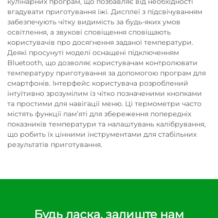
кулінарних програм, що позбавляє від необхідності
вгадувати приготування їжі. Дисплеї з підсвічуванням
забезпечують чітку видимість за будь-яких умов
освітлення, а звукові сповіщення сповіщають
користувачів про досягнення заданої температури.
Деякі просунуті моделі оснащені підключенням
Bluetooth, що дозволяє користувачам контролювати
температуру приготування за допомогою програм для
смартфонів. Інтерфейс користувача розроблений
інтуїтивно зрозумілим із чітко позначеними кнопками
та простими для навігації меню. Ці термометри часто
містять функції пам’яті для збереження попередніх
показників температури та налаштувань калібрування,
що робить їх цінними інструментами для стабільних
результатів приготування.
Будь ласка, залиште нам