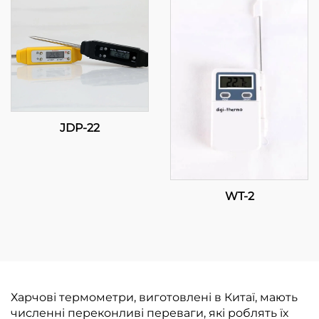
регулювання
температури для
промислових та
комерційних
застосунків
JDP-22
WT-2
Харчові термометри, виготовлені в Китаї, мають
численні переконливі переваги, які роблять їх