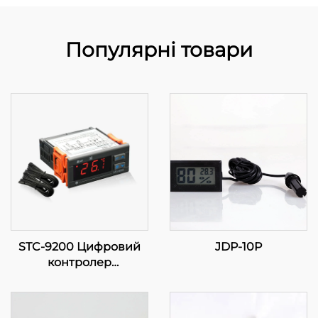
Популярні товари
STC-9200 Цифровий
JDP-10P
контролер
температури:
Прогресивне,
багатоетапне