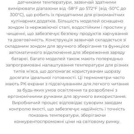
датчиками температури, зазвичай здатними
вимірювати діапазони від -58°F до 572°F (від -50°C до
300°C), що робить їх придатними для різноманітних
кулінарних додатків. Більшість моделей оснащено
зондом із нержавіючої сталі, водостійким і простим у
чищенні, що забезпечує безпеку продуктів харчування
та довговічність. Конструкція зазвичай складається зі
складаним зондом для зручного зберігання та функцією
автоматичного відключення для збереження заряду
батареї. Багато моделей також мають попередньо
запрограмовані налаштування температури для різних
типів м’яса, що допомагає користувачам щоразу
досягати ідеальної готовності. Ці термометри часто
мають РК-екрани з підсвічуванням для легкого читання
за будь-яких умов освітлення та розроблені з
ергономічними ручками для зручного використання.
Виробничий процес відповідає суворим заходам
контролю якості, що забезпечує надійність і точність
показань температури, зберігаючи
конкурентоспроможні ціни на світовому ринку.