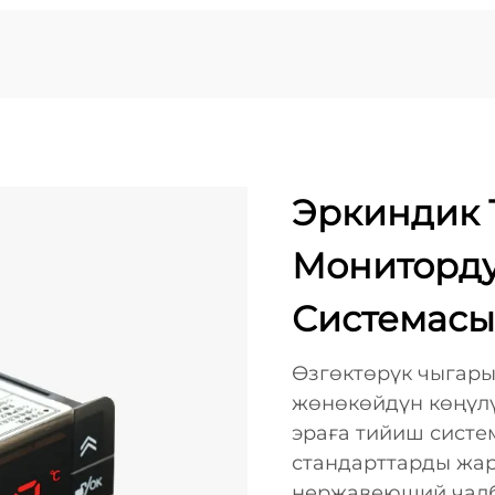
Эркиндик 
Мониторду
Системасы
Өзгөктөрүк чыгары
жөнөкөйдүн көңүлү
эраға тийиш систем
стандарттарды жар
нержавеющий чалб