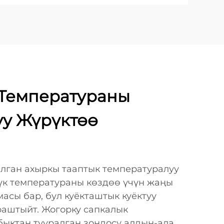
Температураны
у Жүрүктөө
лган ахыркы тааптык температуралуу
к температураны көздөө үчүн жаңы
асы бар, бул куёкташтык куёктуу
аштыйт. Жогорку сапкалык
ыктан тууралган зондосу алдын-ала