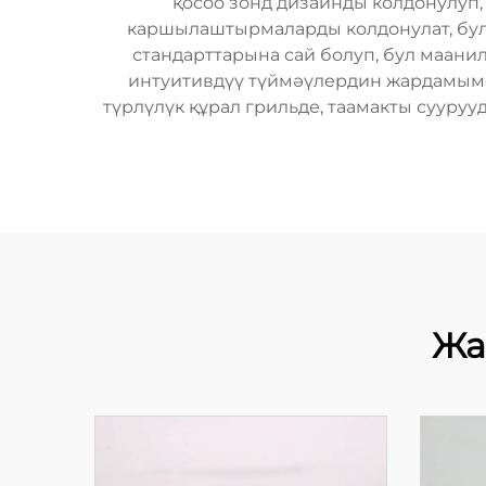
қосоо зонд дизайнды колдонулуп, 
каршылаштырмаларды колдонулат, бул 
стандарттарына сай болуп, бул маан
интуитивдүү түймәүлердин жардамымен
түрлүлүк құрал грильде, таамакты сууруу
Жа