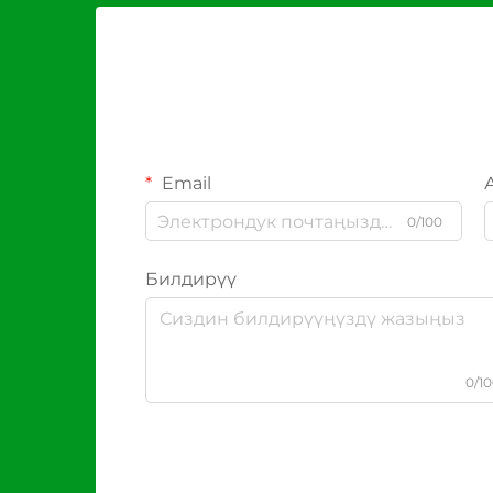
Email
0/100
Билдирүү
0/1