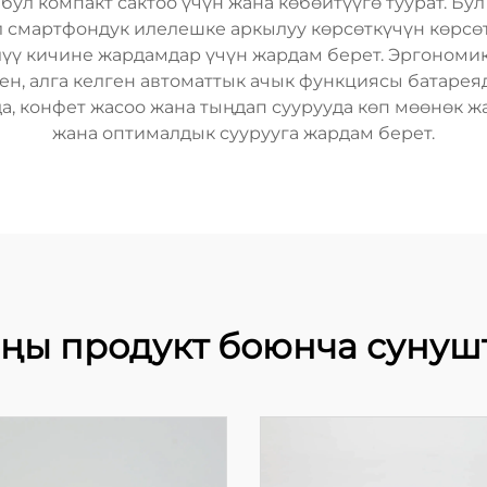
бул компакт сактоо үчүн жана көбөйтүүгө туурат. Бу
смартфондук илелешке аркылуу көрсөткүчүн көрсөтү
илүү кичине жардамдар үчүн жардам берет. Эргоном
, алга келген автоматтык ачык функциясы батарея
да, конфет жасоо жана тыңдап суурууда көп мөөнөк 
жана оптималдык суурууга жардам берет.
ңы продукт боюнча сунуш