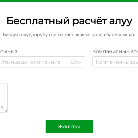
Бесплатный расчёт алуу
Биздин өкүлдөрүбүз сиз менен жакын арада байланышат.
Атыңыз
Компаниянын ат
0/100
000
Жөнөтүү