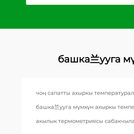
башка兰ууга мү
чоң сапатты ахыркы температура
башка兰ууга мүмкүн ахыркы темп
акылык термометриясы сабакчыл