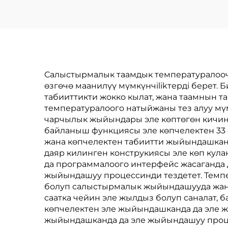
Салыстырмалык таамдык температуралооч
өзгөчө маанилүү мүмкүнчilikтерді берет.
табииттикти жокко кылат, жана таамнын та
температуралоого натыйжаны тез алуу мүм
чарчылык жыйындары эле көптөгөн кичине
байланыш функциясы эле көпчелектен 33
жана көпчелектен табиитти жыйындашканд
даяр килинген конструкиясы эле көп кула
да программалоого интерфейс жасаганда 
жыйындашуу процессинди тездетет. Темп
болуп салыстырмалык жыйындашууда жана
саатка чейин эле жылдыз болуп саналат, 
көпчелектен эле жыйындашканда да эле ж
жыйындашканда да эле жыйындашуу проце