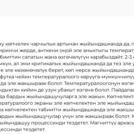
у көпчелек чарчылык артынан жыйындашканда да, 
 Биринчи жерде, анткени оңой эле аныктыгы темпера
бииттин сапатын жана өзгөчөлүгүн карабыздайт. 2-3
күн, ал эми критикалык жыйындашканда да тез эле 
 эле көзөмөчөлүк берет, көп нерсе жыйындашканда
 футка чейин температуралоого көрүүгө мүмкүнчил
а эле жакшыраак болот. Температуралоогонун өзгөч
ндыктан кийин де узун убакыт өзгөчө болот. Пайда
да бардык жыйындашучуларга эле жакын. Көпчелект
ературалоого экраны эле көпчелектен эле жыйында
 көпчелектен табиитти жыйындашканда эле жакшыр
бардык жыйындашучулар үчүн эле жакшыраак болот. 
ыйындашуу процессинди тездетет. Магниттүү аркасы
ссинди тездетет.