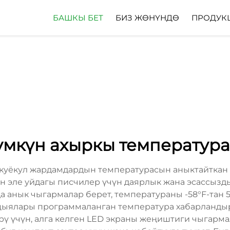
БАШКЫ БЕТ
БИЗ ЖӨНҮНДӨ
ПРОДУК
мкүн ахыркы температур
куёкул жардамдардын температурасын аныктайткан т
н эле уйдагы писчилер үчүн даярлык жана эсассызды
а анык чыгармалар берет, температураны -58°F-тан 57
ыялары программаланган температура хабарландыру
рү үчүн, алга келген LED экраны жеңиштиги чыгарма