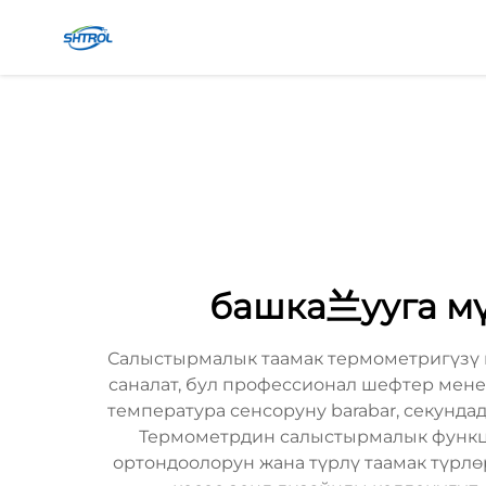
башка兰ууга мү
Салыстырмалык таамак термометригүзү 
саналат, бул профессионал шефтер мене
температура сенсоруну barabar, секундад
Термометрдин салыстырмалык функц
ортондоолорун жана түрлү таамак түрлө