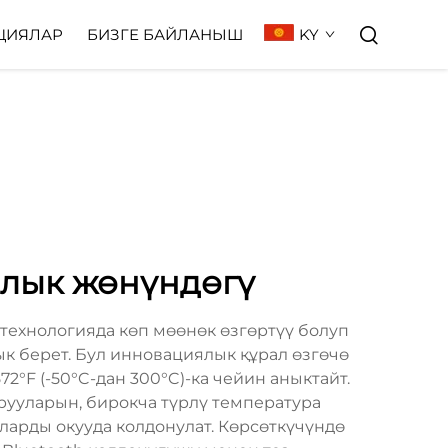
KY
ЦИЯЛАР
БИЗГЕ БАЙЛАНЫШ
алык жөнүндөгү
ехнологияда көп мөөнөк өзгөртүү болуп
к берет. Бул инновациялык құрал өзгөчө
2°F (-50°C-дан 300°C)-ка чейин аныктайт.
уларын, бирокча түрлү температура
ларды окууда колдонулат. Көрсөткүчүндө