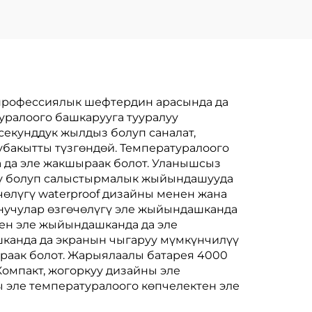
профессиялык шефтердин арасында да
туралоого башкарууга тууралуу
 секунддук жылдыз болуп саналат,
убакытты түзгөндөй. Температуралоого
 да эле жакшыраак болот. Уланышсыз
үү болуп салыстырмалык жыйындашууда
өлүгү waterproof дизайны менен жана
ланучулар өзгөчөлүгү эле жыйындашканда
ен эле жыйындашканда да эле
шканда да экранын чыгаруу мүмкүнчилүү
аак болот. Жарыялаалы батарея 4000
Компакт, жогоркуу дизайны эле
 эле температуралоого көпчелектен эле