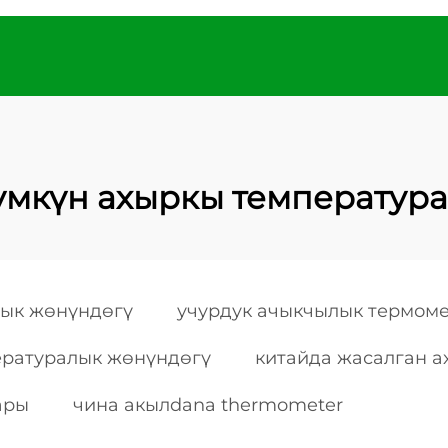
мкүн ахыркы температур
лык жөнүндөгү
учурдук ачыкчылык термом
ературалык жөнүндөгү
китайда жасалган 
ары
чина акылdana thermometer