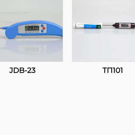
JDB-23
ТП101