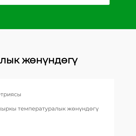
алык жөнүндөгү
етриясы
ахыркы температуралык жөнүндөгү