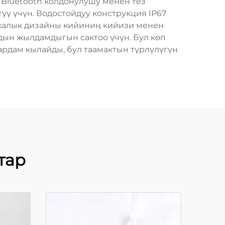
л Bluetooth колдонулушу менен тез
ү үчүн. Водостойдуу конструкция IP67
икалык дизайны кийиниң кийизи менен
дын жылдамдыгын сактоо үчүн. Бул көп
жардам кылайды, бул таамактын түрлүлүгүн
тар