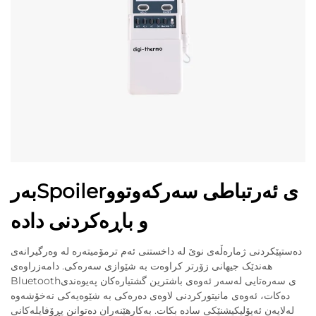
بەرSpoilerی ئەرتباطی سەرکەوتوو
و باڕەکردنی دادە
دەستپێکردنی ژمارەڵەی نوێ لە داخستنی ئەم ترمۆمیتەرە لە وەرگیرانەی
هەندێک جیهانی زۆرتر کراوەت بە شێوازی سەرەکی. دامەزراوەی
Bluetoothی سەرەتایی لەسەر ئەوەی باشترین گشتیارەکان پەیوەندی
دەکات، ئەوەی مانیتورکردنی لاوەی دەرەکی بە شێوەیەکی نەخۆشەوە
لەلایەن ئەپۆلیکیشنێکی سادە بکات. بەکارهێنەران دەتوانن پڕۆفایلەکانی