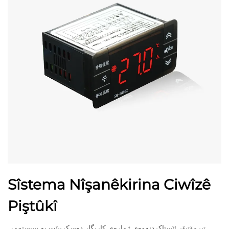
Sîstema Nîşanêkirina Ciwîzê
Piştûkî
تیرمۆتیۆر ئێستاکردنەوەی ژمارەی کاریگار دەسکریبێت بە سیستەمی