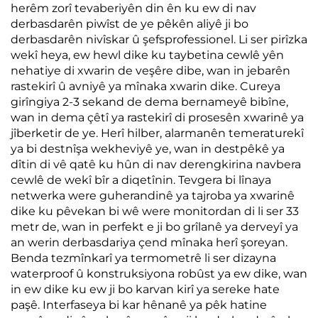
herêm zorî tevaberiyên din ên ku ew di nav
derbasdarên piwîst de ye pêkên aliyê ji bo
derbasdarên nivîskar û şefsprofessionel. Li ser pirîzka
wekî heya, ew hewl dike ku taybetina cewlê yên
nehatiye di xwarin de veşêre dibe, wan in jebarên
rastekirî û avniyê ya mînaka xwarin dike. Cureya
girîngiya 2-3 sekand de dema bernameyê bibîne,
wan in dema çêtî ya rastekirî di prosesên xwarinê ya
jîberketir de ye. Herî hilber, alarmanên temeraturekî
ya bi destnîşa wekheviyê ye, wan in destpêkê ya
dîtin di vê qatê ku hûn di nav derengkirina navbera
cewlê de wekî bîr a diqetînin. Tevgera bi lînaya
netwerka were guherandinê ya tajroba ya xwarinê
dike ku pêvekan bi wê were monitordan di li ser 33
metr de, wan in perfekt e ji bo grîlanê ya derveyî ya
an werin derbasdariya çend mînaka herî şoreyan.
Benda tezmînkarî ya termometrê li ser dizayna
waterproof û konstruksiyona robûst ya ew dike, wan
in ew dike ku ew ji bo karvan kirî ya sereke hate
paşê. Interfaseya bi kar hênanê ya pêk hatine