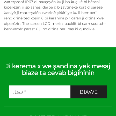
waterproof IP67 di navçeyên ku ji bo kuçikê bi hêsanî
biparêzin, ji splashes, derbe û bişavtineke kurt diparêze.
Xaniyê ji materyalên xwarinê çêkirî ye ku li hemberî
rengkirinê têdikoşin û bi karanîna pir caran jî dîtina xwe
diparêzin. The screen LCD mezin, backlit bi cam scratch-
berxwedêr parast û ji bo dîtina herî baş bi quncik e.
Ji kerema x we şandina yek mesaj
biaze ta cevab bigihînin
BIAWE