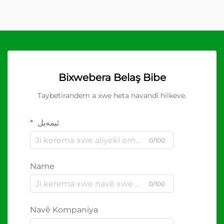
Bixwebera Belaş Bibe
Taybetirandem a xwe heta navandî hilkeve.
ئیمەیل
0/100
Name
0/100
Navê Kompaniya