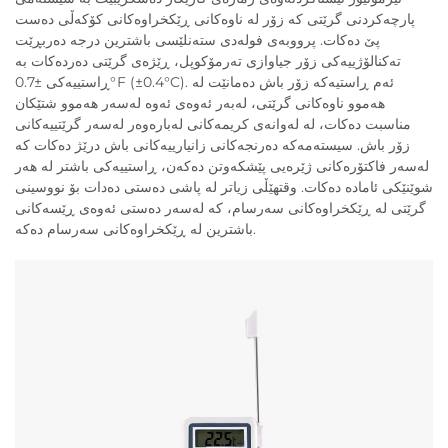
پارچەکردنی گرێتی کە زۆر لە ناوەکانی ڕێکخراوەکانی کۆکەڵی دەست
پێ دەکات. پرووبەی فولەدی ستەنلێسی باشترین درجە دەربڕێت
تەکنالۆژییەکی زۆر جیاوازی تەرمۆکوپل، ڕێژەی گرێتی دەردەکات بە
ڕاستییەکی ±0.7°F (±0.4°C). ئەم ڕاستیەکە زۆر باش دەمانێت لە
هەموو ناوەکانی گرێتی، لەبەر ئەوەی ئەوە لەسەر هەموو شتێکان
مناسبت دەکات، لە لەوانەی کریمەکانی لەبارەوەر لەسەر گرێتییەکانی
زۆر باش. سیستەمەکە دەرنجەکانی زانیارییەکانی باش درێژ دەکات کە
لەسەر فاکتۆرەکانی ژێرەیی پێشکەوتن دەکەن، ڕاستییەکی باشتر لە هەر
شوێنێکی ئامادە دەکات. وقتهێڵی زیاتر لە پاشی دەستی دەدات بۆ نووسینی
گرێتی لە ڕێکخراوەکانی سەرسام، کە لەسەر دەستی ئەوەی ڕێسەکانی
باشترین لە ڕێکخراوەکانی سەرسام دەکە.