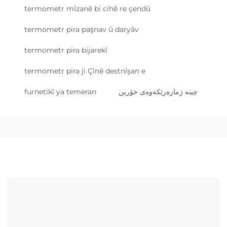
termometr mîzanê bi cihê re çendû
termometr pira paşnav û daryâv
termometr pira bijarekî
termometr pira ji Çînê destnîşan e
چینە ژمارەرێکەوەی خۆرین
furnetikî ya temeran