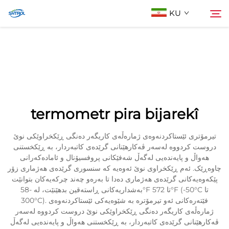
KU
Lêgerîn Biji
چاودرێژە
Cihêrên
termometr pira bijarekî
Li Ser Nivîsain
تیرمۆتری ئێستاکردنەوەی ژمارەڵەی کاریگەر دەنگی ڕێکخراوێکی نوێ
دروست کردووە لەسەر ڤەکارهێنانی گرێدەی کاتبەردار، بە ڕێکخستنی
هەواڵ و پایەندەیی لەگەڵ شەفێکانی پروفسیۆنال و ئامادەکەرانی
چاوەڕێک. ئەم ڕێکخراوی نوێ ئەوەیە کە سنسوری گرێدەی هەژماری زۆر
پێکەوەیەکانی گرێدەی هەژماری دەدا تا بەرەو چەند چركەیەکان بتوانێت
بەشداریەکانی ڕاستەقین بدهێنێت، لە -58°F تا 572°F (-50°C تا
300°C). فێتەرەکانی ئەو تیرمۆترە بە شێوەیەکی ئێستاکردنەوەی
ژمارەڵەی کاریگەر دەنگی ڕێکخراوێکی نوێ دروست کردووە لەسەر
ڤەکارهێنانی گرێدەی کاتبەردار، بە ڕێکخستنی هەواڵ و پایەندەیی لەگەڵ