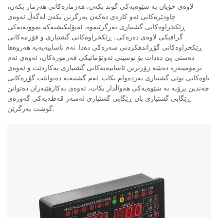
لاوەی خۆیان بە شێوەیەکی گوند بکەن، هەژمارەکانی هەژمار بکەن،
چاودێرەکانی ئەو کارەی دەکەن بەرگرتن بکەن لەگەڵ ئەوەی
ڕێکخراوەکانی گشتیاری بەرگرێتەوە. ئەپۆلیکیشنەکە نموونەیەکی
گرافیکی لاوەی دەرەکی، ڕێکخراوەکانی گشتیاری و فۆرمەکانی
ڕێکخراوەکانی گۆڕاندهکردنی سەرەکی دەدا. ئەم ئاساییەیەیە هەروەها
دەستی پێ دەدات بۆ نوسینی ئەوتۆماتیکی فەرمورەکان، ئەوەی ئەم
ترمۆمیتەرە دەبێتە زۆرترین ئاساییەیەکانی گشتیاری بەکاردێت و ئەوەی
ناوەکانی نوێی گشتیاری بەردەوام بکات. ئەم گشتیەیە دەتوانێت گۆڕەکانی
چەندین پرۆبە بە شێوەیەکی هەواڵدار بکات، ئەوەی بەکارهێنەران دەتوانن
ڕێگایی گشتیاری یان ڕێگایی گشتیاری لەسەر قەطەیەکی گەورەی
گوشت بەرگرێن.