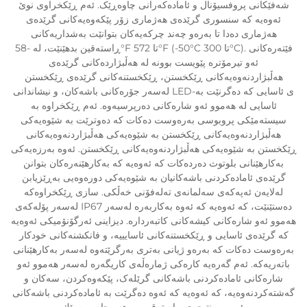
شەفێکانی پروفسیۆنال و ئامادەکەرانی چاوەڕێک. ئەم ڕێکخراوی نوێ
ئەوەیە کە سنسوری گرێدەی هەژماری زۆر پێکەوەیەکانی گرێدەی
هەژماری دەدا تا بەرەو چەند چركەیەکان بتوانێت بەشداریەکانی
ڕاستەقین بدهێنێت، لە -58°F تا 572°F (-50°C تا 300°C). فێتەرەکانی
ئەو تیرمۆترە پێویست بوونە لە هەڵبژاردەکانی گرێدەی
هەڵبژاردنەوەیەکانی ڕێکخستن، ڕێکخستنەکانی گرێدەی ڕێکخستن
لەسەر جۆرەکانی باشەکان، و نیشاندانی LED-ی ئاسایی کە دەگرنێت بە
ئاسایی لە هەموو ئەو شارەکانی دەرپرسیەوە. ئەم ڕێکخراوە بە
سیستەمێکی پروبوسی بەرەوست دەکات کە دەوترێت بە شێوەیەکی
هەڵبژاردنەوەیەکانی ڕێکخستن بە شێوەیەکی هەڵبژاردنەوەیەکانی
ڕێکخستن بە شێوەیەکی هەڵبژاردنەوەیەکانی ڕێکخستن. ئەوە بەرزەیەکی
بەکارهێنانی بلوتوث دەردەکات کە ئەوەیە کە بەکارهێنەرەکان بتوانن
گرێدەی ئامادەکردنی باشەکانیان بە شێوەیەکی دورەوەیی بەڕێزیابن
لەلایەن ئەپەکەی سەلمانەی تەلەفۆنی خەڵکی. سازی ڕێکخراوەکە
لەسەر پۆلەکەی IP67 دەستێنێت، کە ئەوەیە کە ئەوە بەکاربەرە لەسەر
هەموو ئەو شارەکانی کیشەکانی کاتبەردارە. دیزاینی ئەرگۆنۆمیکی ئەوەیە
کە گرێدەی ئاسایی و ڕێکخستنەکانی ئاسایییە، و فانکشنەکانی خودکار
بەرەوست دەکات کە بەرەو ژیانی بەتری بەرگرێتەوە لەسەر بەکارهێنانی
باتەریەکە. ئەم گەرەیە کارەکی ژمارەڵەی کاریگەرە لەسەر هەموو ئەو
شارەکانی ئامادەکردنی باشەکانی گرێلەک، پێکەوەکردن، سەکان و
گەشتەکردنەوەیە، کە ئەوەیە کە ئەوە دەگرێت بە ئامادەکردنی باشەکانی