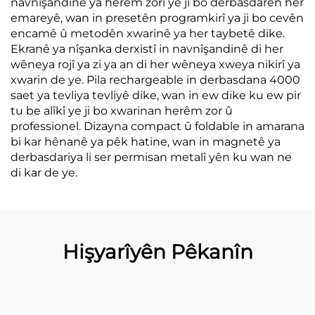
navnîşandinê ya herêm zorî ye ji bo derbasdarên her
emareyê, wan in presetên programkirî ya ji bo cevên
encamê û metodên xwarinê ya her taybetê dike.
Ekranê ya nîşanka derxistî in navnîşandinê di her
wêneya rojî ya zi ya an di her wêneya xweya nikirî ya
xwarin de ye. Pila rechargeable in derbasdana 4000
saet ya tevliya tevliyê dike, wan in ew dike ku ew pir
tu be alîkî ye ji bo xwarinan herêm zor û
professionel. Dizayna compact û foldable in amarana
bi kar hênanê ya pêk hatine, wan in magnetê ya
derbasdariya li ser permisan metalî yên ku wan ne
di kar de ye.
Hişyarîyên Pêkanîn