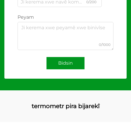
0/200
Peyam
0/1000
Bidsin
termometr pira bijarekî