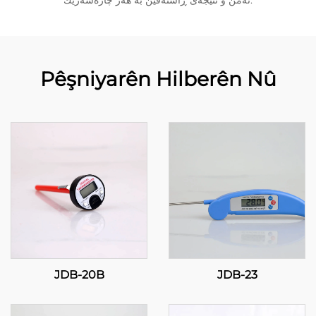
ئەمن و نتیجەی ڕاستەقین بە هەر چارەسەرێك.
Pêşniyarên Hilberên Nû
JDB-20B
JDB-23