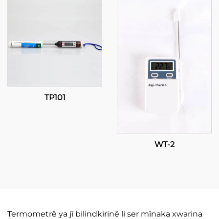
TP101
WT-2
Termometrê ya jî bilindkirinê li ser mînaka xwarina