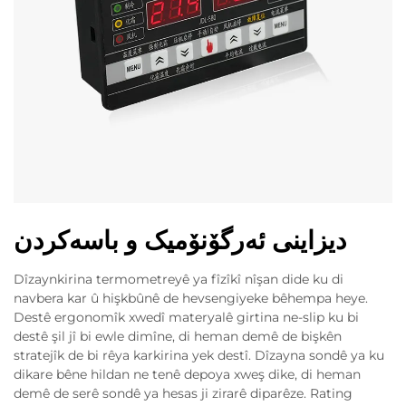
دیزاینی ئەرگۆنۆمیک و باسەکردن
Dîzaynkirina termometreyê ya fîzîkî nîşan dide ku di
navbera kar û hişkbûnê de hevsengiyeke bêhempa heye.
Destê ergonomîk xwedî materyalê girtina ne-slip ku bi
destê şil jî bi ewle dimîne, di heman demê de bişkên
stratejîk de bi rêya karkirina yek destî. Dîzayna sondê ya ku
dikare bêne hildan ne tenê depoya xweş dike, di heman
demê de serê sondê ya hesas ji zirarê diparêze. Rating