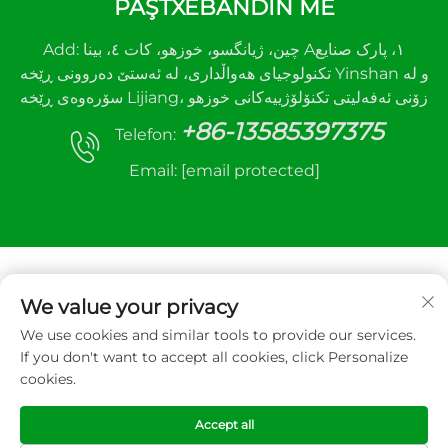
PAŞTXEBANDIN ME
Add: چین، ژیانگسو، خوزهو، کات ٤، بینا A١، پارک صنایع
تکنولوجیای هەواڵداری، لە ئەستێ دەروونی ڕێخە Yinshan و لە
سۆرەوەی ڕێخە Lijiang، زۆنی ئەفەلیتی تکنۆلۆژییەکانی خوزهو
+86-13585397375
Telefon:
Email:
[email protected]
We value your privacy
We use cookies and similar tools to provide our services.
حەقی ڕێکخراو © ٢٠٢٥ خوزهو سانهە ئۆتۆماتیک کंترول
If you don't want to accept all cookies, click Personalize
ئەکیپمنت کو., لتد. هەموو حەقی ڕێکخراو
cookies.
Polîsa Piştgirî
Accept all