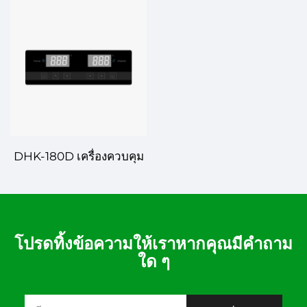
ความแม่นยำและความมี
แม่นยำขั้นสูงสำหรับการ
ประสิทธิภาพสำหรับการ
จัดการอุณหภูมิ
ควบคุมอุณหภูมิขั้นสูง
DHK-180D เครื่องควบคุม
อุณหภูมิดิจิทัล – การ
ควบคุมที่แม่นยำสำหรับการ
ใช้งานในอุตสาหกรรมและ
การค้า
โปรดทิ้งข้อความให้เราหากคุณมีคำถาม
ใด ๆ