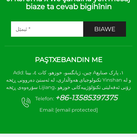
biaze ta cevab bigihînin
BIAWE
PAŞTXEBANDIN ME
Add: چین، ژیانگسو، خوزهو، کات ٤، بینا A١، پارک صنایع
تکنولوجیای هەواڵداری، لە ئەستێ دەروونی ڕێخە Yinshan و لە
سۆرەوەی ڕێخە Lijiang، زۆنی ئەفەلیتی تکنۆلۆژییەکانی خوزهو
+86-13585397375
Telefon:
Email:
[email protected]