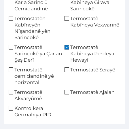
Kar a Sarinc û
Kabîneya Girava
Cemidandinê
Sarincokê
Termostatên
Termostatê
Kabîneyên
Kabîneya Vexwarinê
Nîşandanê yên
Sarincokê
Termostatê
Termostatê
Sarincokê ya Çar an
Kabîneya Perdeya
Şeş Derî
Hewayî
Termostatê
Termostatê Serayê
cemidandinê yê
horizontal
Termostatê
Termostatê Ajalan
Akvaryûmê
Kontrolkera
Germahiya PID