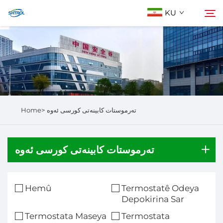
KU
Der barê Me
گەڕان
Berhem
Home>
تەرموستات کابینەتی کورسی ئەوە
Li Ser Nivîsain
تەرموستات کابینەتی کورسی ئەوە
Hemû
Termostatê Odeya
Depokirina Sar
Termostata Maseya
Termostata