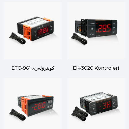
ETC-961 کونترۆلەری
EK-3020 Kontrolerî
ژمارەیییەکانی هەوا –
Dijital Ji Hêman û
پێکسڕینەوەی زانیار لەسەر
Bijiya Serûsal - Bijiya
کاروبارەکانی جیاواز
Serûsala Demokêkî û
Tişta